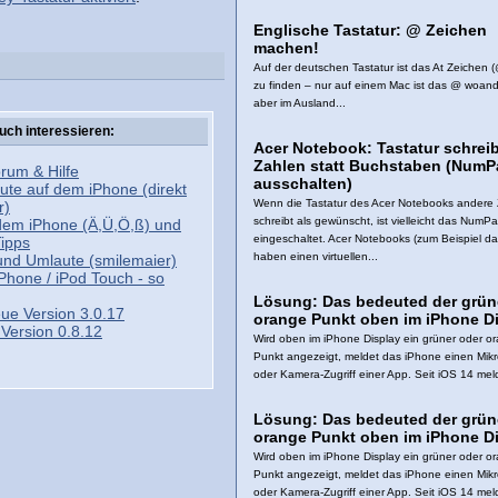
Englische Tastatur: @ Zeichen
machen!
Auf der deutschen Tastatur ist das At Zeichen (
zu finden – nur auf einem Mac ist das @ woand
aber im Ausland...
uch interessieren:
Acer Notebook: Tastatur schreib
Zahlen statt Buchstaben (NumP
rum & Hilfe
ausschalten)
ute auf dem iPhone (direkt
Wenn die Tastatur des Acer Notebooks andere
r)
schreibt als gewünscht, ist vielleicht das NumP
dem iPhone (Ä,Ü,Ö,ß) und
eingeschaltet. Acer Notebooks (zum Beispiel da
Tipps
haben einen virtuellen...
und Umlaute (smilemaier)
Phone / iPod Touch - so
Lösung: Das bedeuted der grün
eue Version 3.0.17
orange Punkt oben im iPhone Di
Version 0.8.12
Wird oben im iPhone Display ein grüner oder o
Punkt angezeigt, meldet das iPhone einen Mik
oder Kamera-Zugriff einer App. Seit iOS 14 meld
Lösung: Das bedeuted der grün
orange Punkt oben im iPhone Di
Wird oben im iPhone Display ein grüner oder o
Punkt angezeigt, meldet das iPhone einen Mik
oder Kamera-Zugriff einer App. Seit iOS 14 meld