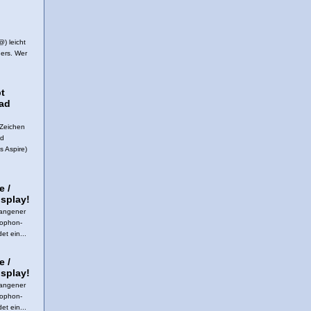
@) leicht
ers. Wer
t
ad
 Zeichen
ad
s Aspire)
e /
splay!
rangener
rophon-
et ein...
e /
splay!
rangener
rophon-
et ein...