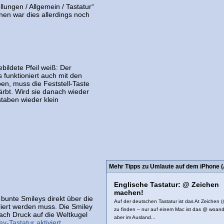
ungen / Allgemein / Tastatur“
onen war dies allerdings noch
ebildete Pfeil weiß: Der
 funktioniert auch mit den
n, muss die Feststell-Taste
färbt. Wird sie danach wieder
staben wieder klein
Mehr Tipps zu Umlaute auf dem iPhone (Ä
Englische Tastatur: @ Zeichen
machen!
bunte Smileys direkt über die
Auf der deutschen Tastatur ist das At Zeichen (
liert werden muss. Die Smiley
zu finden – nur auf einem Mac ist das @ woand
ach Druck auf die Weltkugel
aber im Ausland...
y-Tastatur aktiviert
.