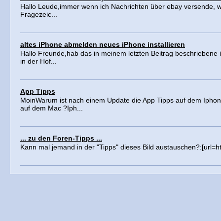
Hallo Leude,immer wenn ich Nachrichten über ebay versende, 
Fragezeic...
altes iPhone abmelden neues iPhone installieren
Hallo Freunde,hab das in meinem letzten Beitrag beschriebene i
in der Hof...
App Tipps
MoinWarum ist nach einem Update die App Tipps auf dem Iphon
auf dem Mac ?Iph...
... zu den Foren-Tipps ...
Kann mal jemand in der "Tipps" dieses Bild austauschen?:[url=ht