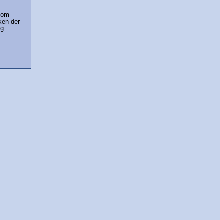
 vom
ken der
ng