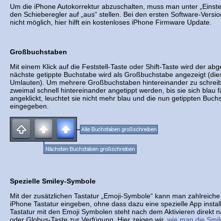
Um die iPhone Autokorrektur abzuschalten, muss man unter „Einstell
den Schieberegler auf „aus“ stellen. Bei den ersten Software-Versi
nicht möglich, hier hilft ein kostenloses iPhone Firmware Update.
Großbuchstaben
Mit einem Klick auf die Feststell-Taste oder Shift-Taste wird der abg
nächste getippte Buchstabe wird als Großbuchstabe angezeigt (dies
Umlauten). Um mehrere Großbuchstaben hintereinander zu schreibe
zweimal schnell hintereinander angetippt werden, bis sie sich blau 
angeklickt, leuchtet sie nicht mehr blau und die nun getippten Buch
eingegeben.
Spezielle Smiley-Symbole
Mit der zusätzlichen Tastatur „Emoji-Symbole“ kann man zahlreiche 
iPhone Tastatur eingeben, ohne dass dazu eine spezielle App instal
Tastatur mit den Emoji Symbolen steht nach dem Aktivieren direkt n
oder Globus-Taste zur Verfügung. Hier zeigen wir,
wie man die Smile