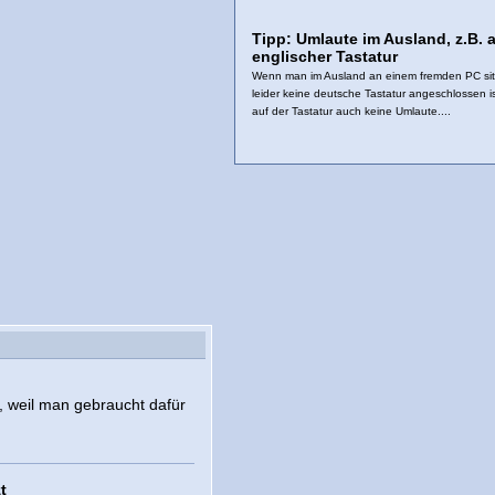
Tipp: Umlaute im Ausland, z.B. 
englischer Tastatur
Wenn man im Ausland an einem fremden PC sit
leider keine deutsche Tastatur angeschlossen is
auf der Tastatur auch keine Umlaute....
 weil man gebraucht dafür
t