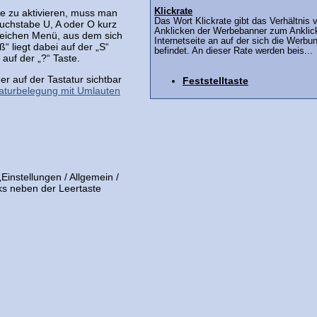
Klickrate
e zu aktivieren, muss man
Das Wort Klickrate gibt das Verhältnis
Buchstabe U, A oder O kurz
Anklicken der Werbebanner zum Anklic
rzeichen Menü, aus dem sich
Internetseite an auf der sich die Werbu
“ liegt dabei auf der „S“
befindet. An dieser Rate werden beis...
 auf der „?“ Taste.
r auf der Tastatur sichtbar
Feststelltaste
taturbelegung mit Umlauten
Einstellungen / Allgemein /
nks neben der Leertaste