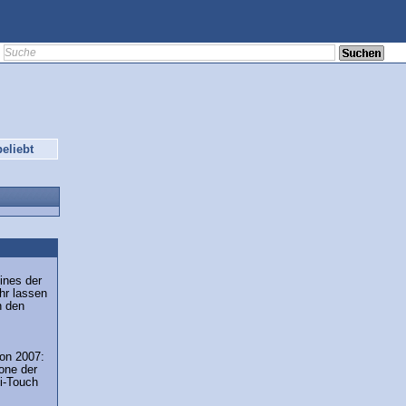
eliebt
ines der
hr lassen
n den
ion 2007:
one der
i-Touch