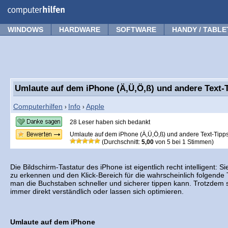
Forum
Tipps
News
Frage stellen
WINDOWS
HARDWARE
SOFTWARE
HANDY / TABLE
Umlaute auf dem iPhone (Ä,Ü,Ö,ß) und andere Text-
Computerhilfen
Info
Apple
›
›
28 Leser haben sich bedankt
Umlaute auf dem iPhone (Ä,Ü,Ö,ß) und andere Text-Tipp
(Durchschnitt:
5,00
von
5
bei
1
Stimmen)
Die Bildschirm-Tastatur des iPhone ist eigentlich recht intelligent: 
zu erkennen und den Klick-Bereich für die wahrscheinlich folgende 
man die Buchstaben schneller und sicherer tippen kann. Trotzdem s
immer direkt verständlich oder lassen sich optimieren.
Umlaute auf dem iPhone