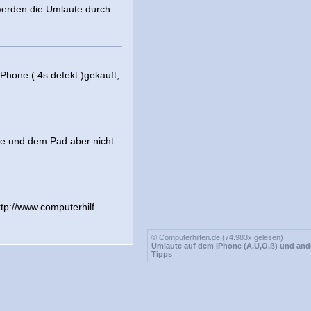
werden die Umlaute durch
Phone ( 4s defekt )gekauft,
e und dem Pad aber nicht
tp://www.computerhilf...
© Computerhilfen.de (74.983x gelesen)
Umlaute auf dem iPhone (Ä,Ü,Ö,ß) und ande
Tipps