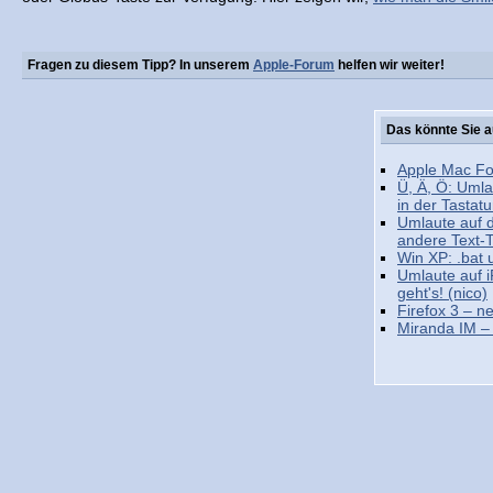
Fragen zu diesem Tipp? In unserem
Apple-Forum
helfen wir weiter!
Das könnte Sie a
Apple Mac Fo
Ü, Ä, Ö: Umla
in der Tastatu
Umlaute auf 
andere Text-
Win XP: .bat 
Umlaute auf i
geht's! (nico)
Firefox 3 – n
Miranda IM – 