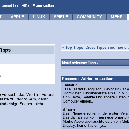
anmelden
|
Hilfe
|
Frage stellen
T
APPLE
LINUX
SPIELE
COMMUNITY
MEHR
»
Top Tipps: Diese Tipps sind heute b
Tipps
Meist gelesene Tipps:
s
Passende Wörter im Lexikon:
Tastatur
Die Tastatur (englisch: Keyboard) ist e
wichtigsten Eingabegeräte am PC: Mit i
Sie versucht das Wort im Voraus
sich Texte, Befehle und andere Daten i
Taste zu vergrößern, damit
Computer eingeb...
ind einige Sachen nicht
iPhone
Das iPhone erschien in der ersten Vers
Das damals vollkommen neue Smartph
Marke Apple überraschte durch ein Mult
Display, keine Tasten (a...