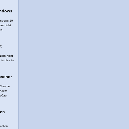
indows
Windows 10
er nicht
en
t
zlich nicht
ist dies im
nseher
m Chrome
andere
eCast
gen
tellen.