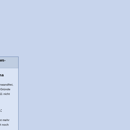
ows-
na
nwandfrei,
r Gründe
11 nicht
:
ht mehr
ft noch
.