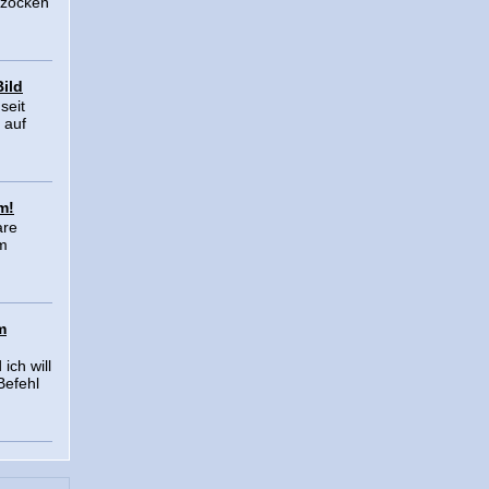
 zocken
Bild
seit
 auf
m!
are
im
m
ich will
Befehl