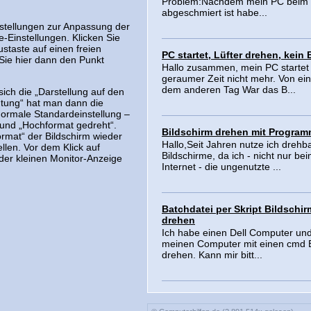
Problem:Nachdem mein PC beim
abgeschmiert ist habe...
nstellungen zur Anpassung der
e-Einstellungen. Klicken Sie
staste auf einen freien
PC startet, Lüfter drehen, kein 
Sie hier dann den Punkt
Hallo zusammen, mein PC startet 
geraumer Zeit nicht mehr. Von ein
dem anderen Tag War das B...
sich die „Darstellung auf den
htung“ hat man dann die
normale Standardeinstellung –
 und „Hochformat gedreht“.
Bildschirm drehen mit Program
ormat“ der Bildschirm wieder
Hallo,Seit Jahren nutze ich drehb
llen. Vor dem Klick auf
Bildschirme, da ich - nicht nur be
der kleinen Monitor-Anzeige
Internet - die ungenutzte ...
Batchdatei per Skript Bildschir
drehen
Ich habe einen Dell Computer und 
meinen Computer mit einen cmd 
drehen. Kann mir bitt...