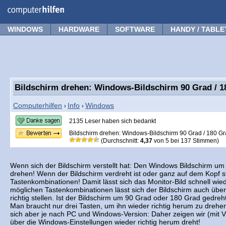
Forum
Tipps
News
Frage stellen
WINDOWS
HARDWARE
SOFTWARE
HANDY / TABLE
Bildschirm drehen: Windows-Bildschirm 90 Grad / 1
Computerhilfen
Info
Windows
›
›
2135 Leser haben sich bedankt
Bildschirm drehen: Windows-Bildschirm 90 Grad / 180 Gr
(Durchschnitt:
4,37
von
5
bei
137
Stimmen)
Wenn sich der Bildschirm verstellt hat: Den Windows Bildschirm 
drehen! Wenn der Bildschirm verdreht ist oder ganz auf dem Kopf st
Tastenkombinationen! Damit lässt sich das Monitor-Bild schnell wied
möglichen Tastenkombinationen lässt sich der Bildschirm auch über
richtig stellen. Ist der Bildschirm um 90 Grad oder 180 Grad gedreht,
Man braucht nur drei Tasten, um ihn wieder richtig herum zu drehe
sich aber je nach PC und Windows-Version: Daher zeigen wir (mit V
über die Windows-Einstellungen wieder richtig herum dreht!