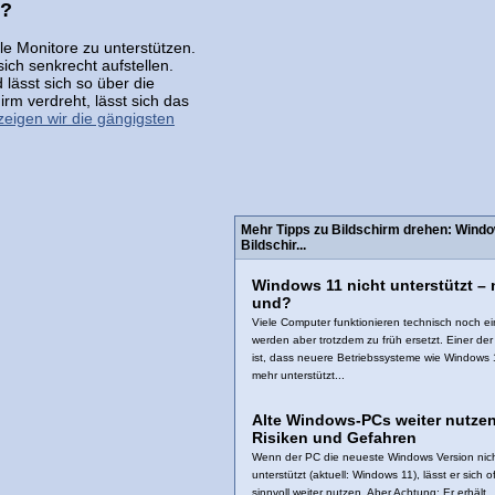
h?
le Monitore zu unterstützen.
ich senkrecht aufstellen.
lässt sich so über die
m verdreht, lässt sich das
zeigen wir die gängigsten
Mehr Tipps zu Bildschirm drehen: Wind
Bildschir...
Windows 11 nicht unterstützt – 
und?
Viele Computer funktionieren technisch noch ei
werden aber trotzdem zu früh ersetzt. Einer de
ist, dass neuere Betriebssysteme wie Windows 
mehr unterstützt...
Alte Windows-PCs weiter nutzen
Risiken und Gefahren
Wenn der PC die neueste Windows Version nic
unterstützt (aktuell: Windows 11), lässt er sich o
sinnvoll weiter nutzen. Aber Achtung: Er erhält..