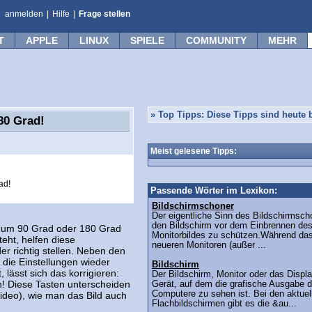
anmelden
|
Hilfe
|
Frage stellen
T
APPLE
LINUX
SPIELE
COMMUNITY
MEHR
»
Top Tipps: Diese Tipps sind heute b
80 Grad!
Meist gelesene Tipps:
ad!
Passende Wörter im Lexikon:
Bildschirmschoner
Der eigentliche Sinn des Bildschirmscho
den Bildschirm vor dem Einbrennen de
um um 90 Grad oder 180 Grad
Monitorbildes zu schützen.Während das
eht, helfen diese
neueren Monitoren (außer ...
er richtig stellen. Neben den
 die Einstellungen wieder
Bildschirm
 lässt sich das korrigieren:
Der Bildschirm, Monitor oder das Displa
n! Diese Tasten unterscheiden
Gerät, auf dem die grafische Ausgabe 
Computere zu sehen ist. Bei den aktuel
ideo), wie man das Bild auch
Flachbildschirmen gibt es die &au...