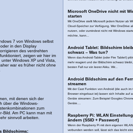
Microsoft OneDrive nicht mit W
starten
Mit OneDrive stellt Microsoft jedem Nutzer ab 
Cloud-Speicher zur Verfügung. Wer OneDrive ab
nutzen, oder zumindest nicht mit Windows start
möchte, kann...
Windows 7 von Windows selbst
 oder in den Display
Android Tablet: Bildschirm bleib
orrigieren des verdrehten
schwarz – Was tun?
nktioniert, zeigen wir hier im
Wenn das Android-Tablet (oder Fire Tablet!) plöt
r, unter Windows XP und Vista,
mehr reagiert und der Bildschirm schwarz bleibt, 
aher war es früher nicht ohne
besten Fall nur ein leerer Akku. Wir...
.
Android Bildschirm auf den Fer
streamen
Mit der Cast Funktion von Android (die auch i
Browser eingebaut ist) lassen sich Inhalte auf 
nen, mit denen sich der
Geräte streamen: Zum Beispiel Googles Chrom
ch über die Windows-
Geräte....
 Tastenkombinationen zum
or-Bild. Am PC kann man mit
Raspberry Pi: WLAN Einstellun
r sinnvoll arbeiten.
ändern (SSID + Passwort)
Wenn der Raspberry Pi mit dem eigenen WLAN
verbunden werden soll, lässt sich das leicht eins
 Bildschirms: