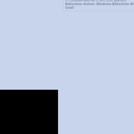
© Computerhilfen.de (2.891.514x gelesen)
Bildschirm drehen: Windows-Bildschirm 90 
Grad!