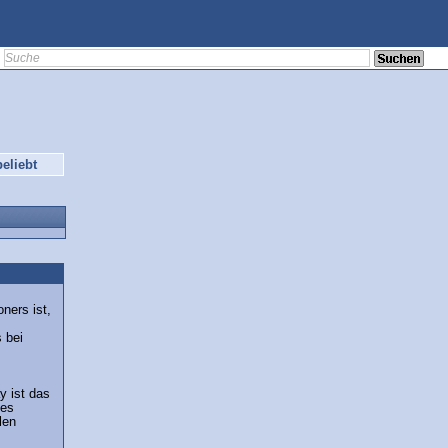
eliebt
ners ist,
s
 bei
y ist das
des
len