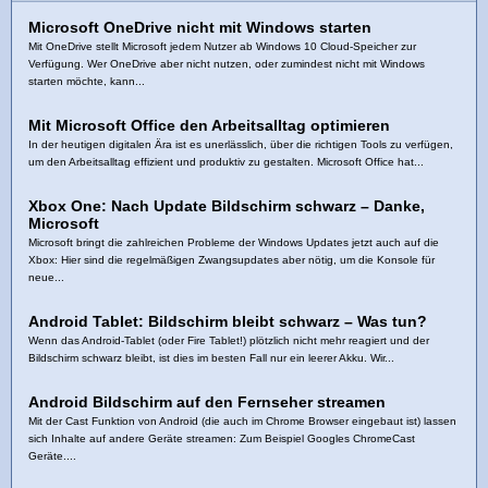
Microsoft OneDrive nicht mit Windows starten
Mit OneDrive stellt Microsoft jedem Nutzer ab Windows 10 Cloud-Speicher zur
Verfügung. Wer OneDrive aber nicht nutzen, oder zumindest nicht mit Windows
starten möchte, kann...
Mit Microsoft Office den Arbeitsalltag optimieren
In der heutigen digitalen Ära ist es unerlässlich, über die richtigen Tools zu verfügen,
um den Arbeitsalltag effizient und produktiv zu gestalten. Microsoft Office hat...
Xbox One: Nach Update Bildschirm schwarz – Danke,
Microsoft
Microsoft bringt die zahlreichen Probleme der Windows Updates jetzt auch auf die
Xbox: Hier sind die regelmäßigen Zwangsupdates aber nötig, um die Konsole für
neue...
Android Tablet: Bildschirm bleibt schwarz – Was tun?
Wenn das Android-Tablet (oder Fire Tablet!) plötzlich nicht mehr reagiert und der
Bildschirm schwarz bleibt, ist dies im besten Fall nur ein leerer Akku. Wir...
Android Bildschirm auf den Fernseher streamen
Mit der Cast Funktion von Android (die auch im Chrome Browser eingebaut ist) lassen
sich Inhalte auf andere Geräte streamen: Zum Beispiel Googles ChromeCast
Geräte....