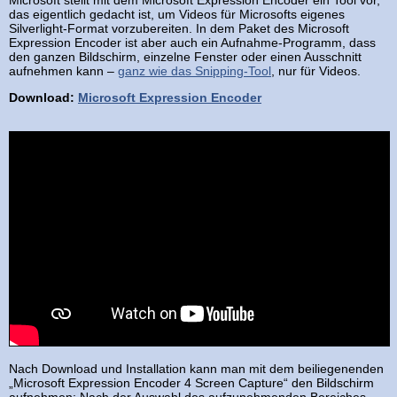
Microsoft stellt mit dem Microsoft Expression Encoder ein Tool vor,
das eigentlich gedacht ist, um Videos für Microsofts eigenes
Silverlight-Format vorzubereiten. In dem Paket des Microsoft
Expression Encoder ist aber auch ein Aufnahme-Programm, dass
den ganzen Bildschirm, einzelne Fenster oder einen Ausschnitt
aufnehmen kann –
ganz wie das Snipping-Tool
, nur für Videos.
Download:
Microsoft Expression Encoder
Nach Download und Installation kann man mit dem beiliegenenden
„Microsoft Expression Encoder 4 Screen Capture“ den Bildschirm
aufnehmen: Nach der Auswahl des aufzunehmenden Bereiches