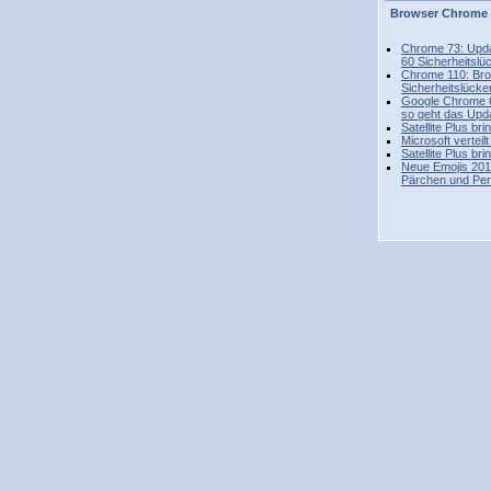
Browser
Chrome
Chrome 73: Upda
60 Sicherheitslü
Chrome 110: Bro
Sicherheitslücke
Google Chrome 67
so geht das Upd
Satellite Plus br
Microsoft vertei
Satellite Plus br
Neue Emojis 2019
Pärchen und Per