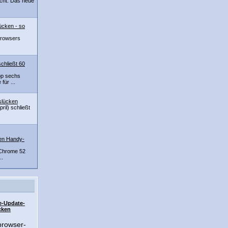
cht. Das neue
ücken - so
Browsers
chließt 60
pp sechs
ür ...
slücken
ril) schließt
den Handy-
f Chrome 52
..
e-Update-
cken
browser-