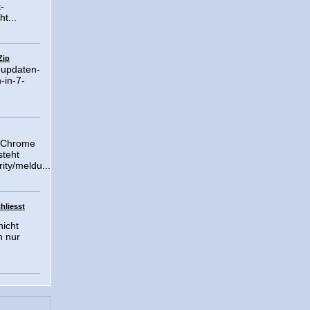
-
t...
Zip
-updaten-
-in-7-
e Chrome
steht
ity/meldu...
chliesst
nicht
h nur