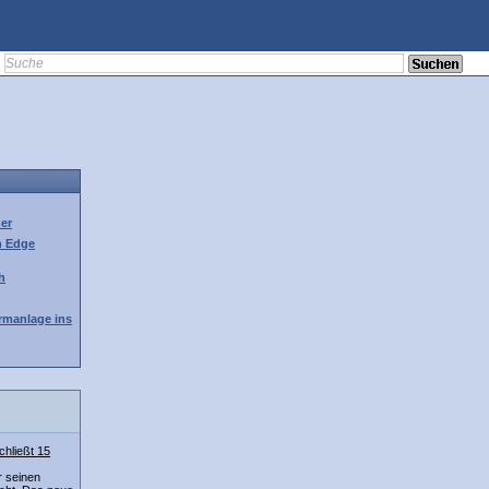
her
h Edge
h
rmanlage ins
hließt 15
r seinen