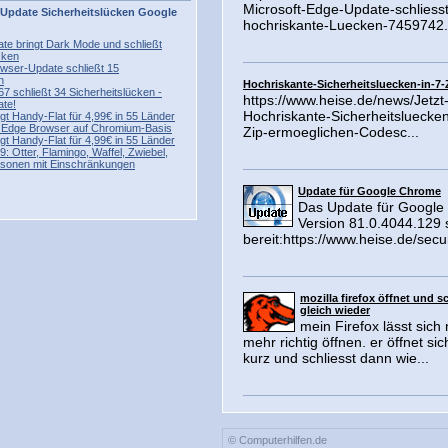
Microsoft-Edge-Update-schliesst
Update
Sicherheitslücken
Google
hochriskante-Luecken-7459742.h
te bringt Dark Mode und schließt
cken
wser-Update schließt 15
n
Hochriskante-Sicherheitsluecken-in-7-
 schließt 34 Sicherheitslücken -
https://www.heise.de/news/Jetzt
ate!
Hochriskante-Sicherheitsluecken
ingt Handy-Flat für 4,99€ in 55 Länder
lt Edge Browser auf Chromium-Basis
Zip-ermoeglichen-Codesc...
ingt Handy-Flat für 4,99€ in 55 Länder
: Otter, Flamingo, Waffel, Zwiebel,
sonen mit Einschränkungen
Update für Google Chrome
Das Update für Googl
Version 81.0.4044.129 
bereit:https://www.heise.de/secur
mozilla firefox öffnet und s
gleich wieder
mein Firefox lässt sich 
mehr richtig öffnen. er öffnet sic
kurz und schliesst dann wie...
© Computerhilfen.de