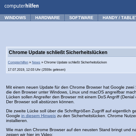
Forum
Tipps
News
Frage stellen
WINDOWS
HARDWARE
SOFTWARE
HANDY / TABLE
Chrome Update schließt Sicherheitslücken
Compterhilfen
»
News
» Chrome Update schließt Sicherheitslücken
17.07.2019, 12:03 Uhr (2559x gelesen)
Mit einem neuen Update für den Chrome Browser hat Google zwei S
die den Browser unter Windows, Linux und macOS angreifbar mach
Lücken sollen Angreifer den Browser mit einem DoS Angriff (Denial
Der Browser soll abstürzen können.
Die zweite Lücke soll über die Schriftgrößen Zugriff auf eigentlich g
Google
in diesem Hinweis
zu den Sicherheitslücken. Chrome Nutzer
installieren.
Wie man den Chrome Browser auf den neusten Stand bringt und na
zeigen wir hier im Video: