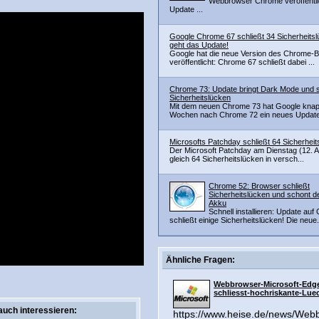
Webbrowser Chrome veröffentli
Update ...
Google Chrome 67 schließt 34 Sicherheitsl
geht das Update!
Google hat die neue Version des Chrome-
veröffentlicht: Chrome 67 schließt dabei ...
Chrome 73: Update bringt Dark Mode und s
Sicherheitslücken
Mit dem neuen Chrome 73 hat Google kna
Wochen nach Chrome 72 ein neues Update f
Microsofts Patchday schließt 64 Sicherheit
Der Microsoft Patchday am Dienstag (12. Ap
gleich 64 Sicherheitslücken in versch...
Chrome 52: Browser schließt
Sicherheitslücken und schont 
Akku
Schnell installieren: Update au
schließt einige Sicherheitslücken! Die neue.
Ähnliche Fragen:
Webbrowser-Microsoft-Edg
schliesst-hochriskante-Lue
auch interessieren:
https://www.heise.de/news/Web