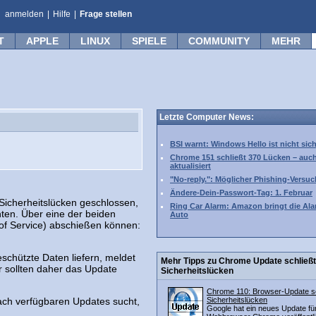
anmelden
|
Hilfe
|
Frage stellen
T
APPLE
LINUX
SPIELE
COMMUNITY
MEHR
Letzte Computer News:
BSI warnt: Windows Hello ist nicht sic
Chrome 151 schließt 370 Lücken – auc
aktualisiert
"No-reply.": Möglicher Phishing-Versuc
Ändere-Dein-Passwort-Tag: 1. Februar
icherheitslücken geschlossen,
Ring Car Alarm: Amazon bringt die Ala
ten. Über eine der beiden
Auto
 of Service) abschießen können:
eschützte Daten liefern, meldet
Mehr Tipps zu Chrome Update schließt
 sollten daher das Update
Sicherheitslücken
Chrome 110: Browser-Update sc
ch verfügbaren Updates sucht,
Sicherheitslücken
Google hat ein neues Update fü