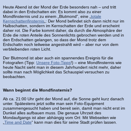
Heute Abend ist der Mond der Erde besonders nah – und tritt
dabei in den Erdschatten ein: Es kommt also zu einer
Mondfinsternis und zu einem „Blutmond“, eine „
totale
Kernschattenfinsternis
„: Der Mond befindet sich dann nicht nur im
Halbschatten, sondern im Kernschatten der Erde und erscheint
daher rot. Die Farbe kommt daher, da durch die Atmosphäre der
Erde die roten Anteile des Sonnenlichts gebrochen werden und in
den Erdschatten gelangen, so dass der Mond trotz dem
Erdschattn noch teilweise angestrahlt wird – aber nur von dem
verbleibenden roten Licht.
Der Blutmond ist aber auch ein spannendes Ereignis für die
Fotografen (Tipp:
Unsere Foto-Tipps
!) – eine Mondfinsternis wie
heute Nacht sieht man in diesem Jahrhundert nicht mehr, daher
sollte man nach Möglichkeit das Schauspiel versuchen zu
beobachten.
Wann beginnt die Mondfinsternis?
Ab ca. 21:00 Uhr geht der Mond auf, die Sonne geht kurz danach
unter. Spätestens jetzt sollte man sein Foto-Equipment
zusammengesucht haben und bereit sein, damit man nicht erst im
Dunkel alles aufbauen muss. Die genaue Uhrzeit des
Mondaufgangs ist aber abhängig vom Ort: Mit Webseiten wie
„
Time and Date
“ kann man dies für seine Stadt prüfen lassen.