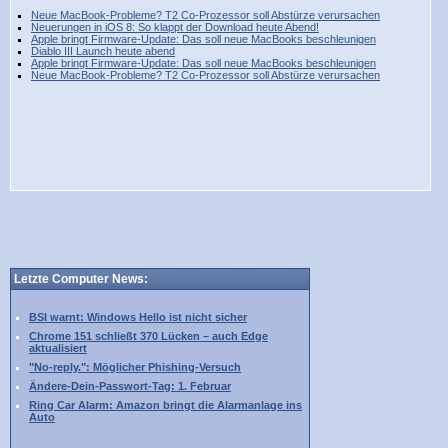
Neue MacBook-Probleme? T2 Co-Prozessor soll Abstürze verursachen
Neuerungen in iOS 8: So klappt der Download heute Abend!
Apple bringt Firmware-Update: Das soll neue MacBooks beschleunigen
Diablo III Launch heute abend
Apple bringt Firmware-Update: Das soll neue MacBooks beschleunigen
Neue MacBook-Probleme? T2 Co-Prozessor soll Abstürze verursachen
Letzte Computer News:
BSI warnt: Windows Hello ist nicht sicher
Chrome 151 schließt 370 Lücken – auch Edge
aktualisiert
"No-reply.": Möglicher Phishing-Versuch
Ändere-Dein-Passwort-Tag: 1. Februar
Ring Car Alarm: Amazon bringt die Alarmanlage ins
Auto