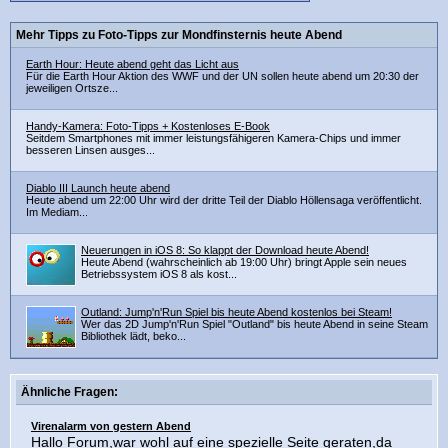
Mehr Tipps zu Foto-Tipps zur Mondfinsternis heute Abend
Earth Hour: Heute abend geht das Licht aus
Für die Earth Hour Aktion des WWF und der UN sollen heute abend um 20:30 der
jeweiligen Ortsze...
Handy-Kamera: Foto-Tipps + Kostenloses E-Book
Seitdem Smartphones mit immer leistungsfähigeren Kamera-Chips und immer
besseren Linsen ausges...
Diablo III Launch heute abend
Heute abend um 22:00 Uhr wird der dritte Teil der Diablo Höllensaga veröffentlicht.
Im Mediam...
Neuerungen in iOS 8: So klappt der Download heute Abend!
Heute Abend (wahrscheinlich ab 19:00 Uhr) bringt Apple sein neues
Betriebssystem iOS 8 als kost...
Outland: Jump'n'Run Spiel bis heute Abend kostenlos bei Steam!
Wer das 2D Jump'n'Run Spiel "Outland" bis heute Abend in seine Steam
Bibliothek lädt, beko...
Ähnliche Fragen:
Virenalarm von gestern Abend
Hallo Forum,war wohl auf eine spezielle Seite geraten,da