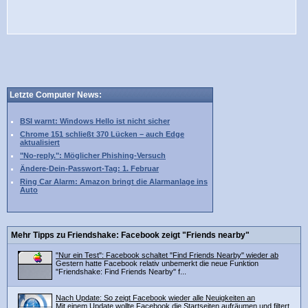
Letzte Computer News:
BSI warnt: Windows Hello ist nicht sicher
Chrome 151 schließt 370 Lücken – auch Edge
aktualisiert
"No-reply.": Möglicher Phishing-Versuch
Ändere-Dein-Passwort-Tag: 1. Februar
Ring Car Alarm: Amazon bringt die Alarmanlage ins
Auto
Mehr Tipps zu Friendshake: Facebook zeigt "Friends nearby"
"Nur ein Test": Facebook schaltet "Find Friends Nearby" wieder ab
Gestern hatte Facebook relativ unbemerkt die neue Funktion
"Friendshake: Find Friends Nearby" f...
Nach Update: So zeigt Facebook wieder alle Neuigkeiten an
Mit einem Update wollte Facebook die Startseiten aufräumen und filtert