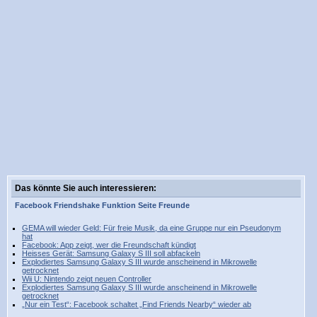
Das könnte Sie auch interessieren:
Facebook
Friendshake
Funktion
Seite
Freunde
GEMA will wieder Geld: Für freie Musik, da eine Gruppe nur ein Pseudonym
hat
Facebook: App zeigt, wer die Freundschaft kündigt
Heisses Gerät: Samsung Galaxy S III soll abfackeln
Explodiertes Samsung Galaxy S III wurde anscheinend in Mikrowelle
getrocknet
Wii U: Nintendo zeigt neuen Controller
Explodiertes Samsung Galaxy S III wurde anscheinend in Mikrowelle
getrocknet
„Nur ein Test“: Facebook schaltet „Find Friends Nearby“ wieder ab