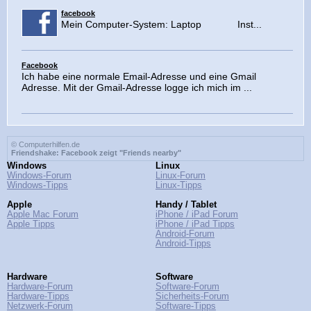
facebook
Mein Computer-System: Laptop Inst...
Facebook
Ich habe eine normale Email-Adresse und eine Gmail
Adresse. Mit der Gmail-Adresse logge ich mich im ...
© Computerhilfen.de
Friendshake: Facebook zeigt "Friends nearby"
Windows
Linux
Windows-Forum
Linux-Forum
Windows-Tipps
Linux-Tipps
Apple
Handy / Tablet
Apple Mac Forum
iPhone / iPad Forum
Apple Tipps
iPhone / iPad Tipps
Android-Forum
Android-Tipps
Hardware
Software
Hardware-Forum
Software-Forum
Hardware-Tipps
Sicherheits-Forum
Netzwerk-Forum
Software-Tipps