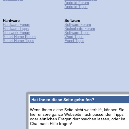
Android-Forum
Android-Tipps
Hardware
Software
Hardware-Forum
Software-Forum
Hardware-Tipps
Sicherheits-Forum
Netzwerk-Forum
Software-Tipps
Smart-Home Forum
Word-Tipps
Smart-Home Tipps
Excel-Tipps
Hat Ihnen diese Seite geholfen?
Wenn Ihnen diese Seite nicht weiterhilft, können Sie
hier unsere ganze Webseite nach passenden Tipps
oder ähnlichen Fragen durchsuchen lassen, oder im
Chat nach Hilfe fragen!