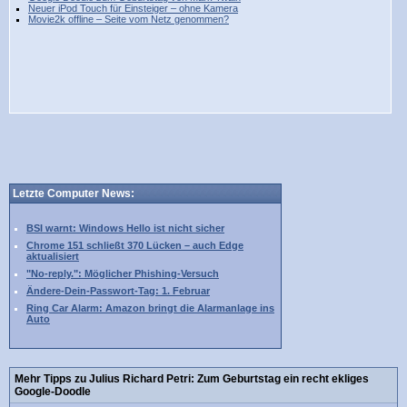
Neuer iPod Touch für Einsteiger – ohne Kamera
Movie2k offline – Seite vom Netz genommen?
Letzte Computer News:
BSI warnt: Windows Hello ist nicht sicher
Chrome 151 schließt 370 Lücken – auch Edge
aktualisiert
"No-reply.": Möglicher Phishing-Versuch
Ändere-Dein-Passwort-Tag: 1. Februar
Ring Car Alarm: Amazon bringt die Alarmanlage ins
Auto
Mehr Tipps zu Julius Richard Petri: Zum Geburtstag ein recht ekliges
Google-Doodle