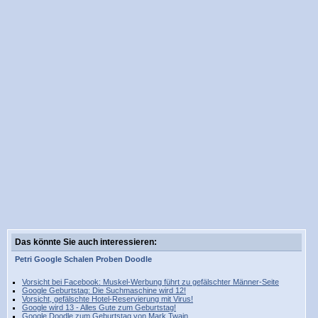
Das könnte Sie auch interessieren:
Petri
Google
Schalen
Proben
Doodle
Vorsicht bei Facebook: Muskel-Werbung führt zu gefälschter Männer-Seite
Google Geburtstag: Die Suchmaschine wird 12!
Vorsicht, gefälschte Hotel-Reservierung mit Virus!
Google wird 13 - Alles Gute zum Geburtstag!
Google Doodle zum Geburtstag von Mark Twain