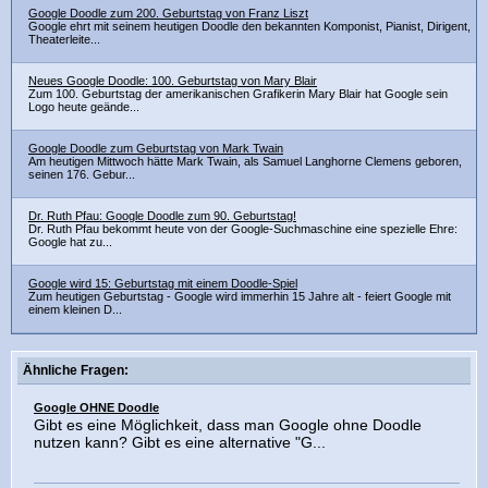
Google Doodle zum 200. Geburtstag von Franz Liszt
Google ehrt mit seinem heutigen Doodle den bekannten Komponist, Pianist, Dirigent,
Theaterleite...
Neues Google Doodle: 100. Geburtstag von Mary Blair
Zum 100. Geburtstag der amerikanischen Grafikerin Mary Blair hat Google sein
Logo heute geände...
Google Doodle zum Geburtstag von Mark Twain
Am heutigen Mittwoch hätte Mark Twain, als Samuel Langhorne Clemens geboren,
seinen 176. Gebur...
Dr. Ruth Pfau: Google Doodle zum 90. Geburtstag!
Dr. Ruth Pfau bekommt heute von der Google-Suchmaschine eine spezielle Ehre:
Google hat zu...
Google wird 15: Geburtstag mit einem Doodle-Spiel
Zum heutigen Geburtstag - Google wird immerhin 15 Jahre alt - feiert Google mit
einem kleinen D...
Ähnliche Fragen:
Google OHNE Doodle
Gibt es eine Möglichkeit, dass man Google ohne Doodle
nutzen kann? Gibt es eine alternative "G...