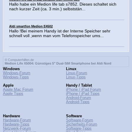
Hallo habe ein Medion life tab s7852. Dieses schaltet sich
nach kurzer Zeit (ca. 3 min.) selbststän...
Aldi smartfon Medion E4502
Hallo !Bei meinem Handy ist der Interne Speicher sehr
schnell voll ,wenn man vom Telefonspeicher ums...
© Computerhilfen.de
Medion Life X5004: Günstiges 5" Dual-SIM Smartphone bei Aldi Nord
Windows
Linux
Windows-Forum
Linux-Forum
Windows-Tipps
Linux-Tipps
Apple
Handy / Tablet
Apple Mac Forum
iPhone / iPad Forum
Apple Tipps
iPhone / iPad Tipps
Android-Forum
Android-Tipps
Hardware
Software
Hardware-Forum
Software-Forum
Hardware-Tipps
Sicherheits-Forum
Netzwerk-Forum
Software-Tipps