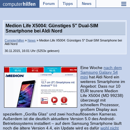
Forum
Tipps
News
Medion Life X5004: Günstiges 5″ Dual-SIM
Smartphone bei Aldi Nord
Compterhilfen
»
News
» Medion Life X5004: Günstiges 5" Dual-SIM Smartphone bei
Aldi Nord
30.11.2015, 16:01 Uhr (5253x gelesen)
Eine Woche
nach dem
Samsung Galaxy S4
mini
hat Aldi Nord ein
weiteres Smartphone im
Angebot: Dass nur 10
EUR teurere Medion
Life X5004 (MD 99238)
überzeugt mit
schnellem Prozessor,
großem Display aus
speziellem „Gorilla Glas“ und zwei hochauflösenden Kameras.
Außerdem ist die deutlich aktuellere Version 5.0 des Android-
Betriebssystems installiert – auf dem Samsung Smartphone läuft
noch die ältere Version 4.4, ein Update wird es dafür
wohl nicht