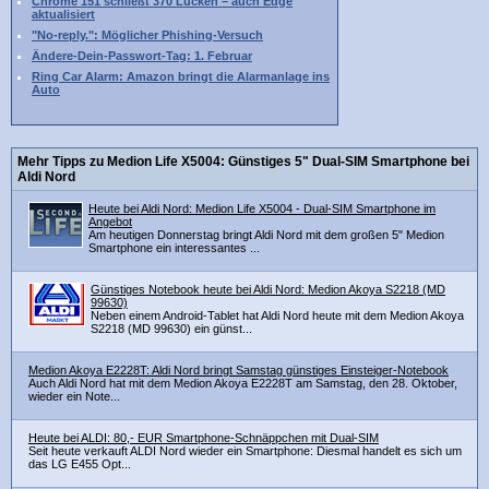
Chrome 151 schließt 370 Lücken – auch Edge
aktualisiert
"No-reply.": Möglicher Phishing-Versuch
Ändere-Dein-Passwort-Tag: 1. Februar
Ring Car Alarm: Amazon bringt die Alarmanlage ins
Auto
Mehr Tipps zu Medion Life X5004: Günstiges 5" Dual-SIM Smartphone bei
Aldi Nord
Heute bei Aldi Nord: Medion Life X5004 - Dual-SIM Smartphone im
Angebot
Am heutigen Donnerstag bringt Aldi Nord mit dem großen 5" Medion
Smartphone ein interessantes ...
Günstiges Notebook heute bei Aldi Nord: Medion Akoya S2218 (MD
99630)
Neben einem Android-Tablet hat Aldi Nord heute mit dem Medion Akoya
S2218 (MD 99630) ein günst...
Medion Akoya E2228T: Aldi Nord bringt Samstag günstiges Einsteiger-Notebook
Auch Aldi Nord hat mit dem Medion Akoya E2228T am Samstag, den 28. Oktober,
wieder ein Note...
Heute bei ALDI: 80,- EUR Smartphone-Schnäppchen mit Dual-SIM
Seit heute verkauft ALDI Nord wieder ein Smartphone: Diesmal handelt es sich um
das LG E455 Opt...