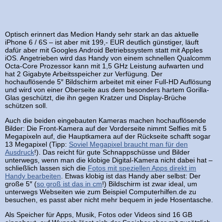
Optisch erinnert das Medion Handy sehr stark an das aktuelle
iPhone 6 / 6S – ist aber mit 199,- EUR deutlich günstiger, läuft
dafür aber mit Googles Android Betriebssystem statt mit Apples
iOS. Angetrieben wird das Handy von einem schnellen Qualcomm
Octa-Core Prozessor kann mit 1,5 GHz Leistung aufwarten und
hat 2 Gigabyte Arbeitsspeicher zur Verfügung. Der
hochauflösende 5″ Bildschirm arbeitet mit einer Full-HD Auflösung
und wird von einer Oberseite aus dem besonders hartem Gorilla-
Glas geschützt, die ihn gegen Kratzer und Display-Brüche
schützen soll.
Auch die beiden eingebauten Kameras machen hochauflösende
Bilder: Die Front-Kamera auf der Vorderseite nimmt Selfies mit 5
Megapixeln auf, die Hauptkamera auf der Rückseite schafft sogar
13 Megapixel (Tipp:
Soviel Megapixel braucht man für den
Ausdruck
!). Das reicht für gute Schnappschüsse und Bilder
unterwegs, wenn man die klobige Digital-Kamera nicht dabei hat –
schließlich lassen sich die
Fotos mit speziellen Apps direkt im
Handy bearbeiten
. Etwas klobig ist das Handy aber selbst: Der
große 5″ (
so groß ist das in cm
!) Bildschirm ist zwar ideal, um
unterwegs Webseiten wie zum Beispiel Computerhilfen.de zu
besuchen, es passt aber nicht mehr bequem in jede Hosentasche.
Als Speicher für Apps, Musik, Fotos oder Videos sind 16 GB