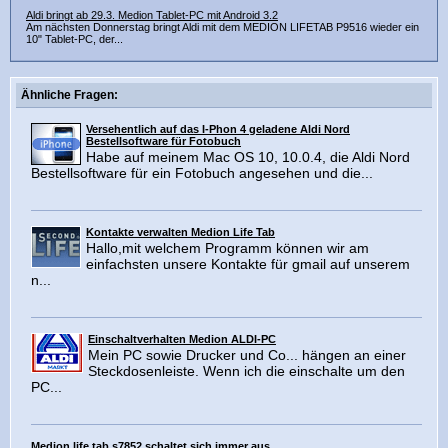
Aldi bringt ab 29.3. Medion Tablet-PC mit Android 3.2
Am nächsten Donnerstag bringt Aldi mit dem MEDION LIFETAB P9516 wieder ein
10" Tablet-PC, der...
Ähnliche Fragen:
Versehentlich auf das I-Phon 4 geladene Aldi Nord
Bestellsoftware für Fotobuch
Habe auf meinem Mac OS 10, 10.0.4, die Aldi Nord
Bestellsoftware für ein Fotobuch angesehen und die...
Kontakte verwalten Medion Life Tab
Hallo,mit welchem Programm können wir am
einfachsten unsere Kontakte für gmail auf unserem
n...
Einschaltverhalten Medion ALDI-PC
Mein PC sowie Drucker und Co... hängen an einer
Steckdosenleiste. Wenn ich die einschalte um den
PC...
Medion life tab s7852 schaltet sich immer aus