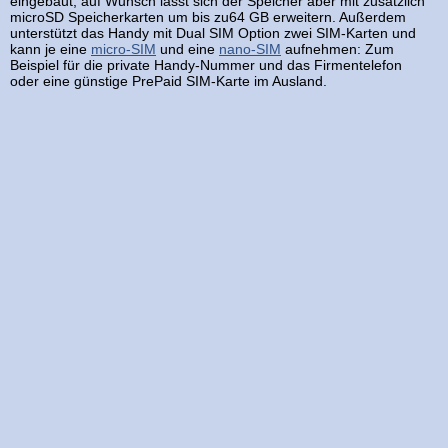
eingebaut, auf Wunsch lässt sich der Speicher aber mit zusätzlich
microSD Speicherkarten um bis zu64 GB erweitern. Außerdem
unterstützt das Handy mit Dual SIM Option zwei SIM-Karten und
kann je eine
micro-SIM
und eine
nano-SIM
aufnehmen: Zum
Beispiel für die private Handy-Nummer und das Firmentelefon
oder eine günstige PrePaid SIM-Karte im Ausland.