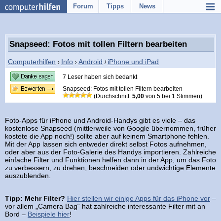
Forum
Tipps
News
Snapseed: Fotos mit tollen Filtern bearbeiten
Computerhilfen
Info
Android
iPhone und iPad
›
›
/
7 Leser haben sich bedankt
Snapseed: Fotos mit tollen Filtern bearbeiten
(Durchschnitt:
5,00
von
5
bei
1
Stimmen)
Foto-Apps für iPhone und Android-Handys gibt es viele – das
kostenlose Snapseed (mittlerweile von Google übernommen, früher
kostete die App noch!) sollte aber auf keinem Smartphone fehlen.
Mit der App lassen sich entweder direkt selbst Fotos aufnehmen,
oder aber aus der Foto-Galerie des Handys importieren. Zahlreiche
einfache Filter und Funktionen helfen dann in der App, um das Foto
zu verbessern, zu drehen, beschneiden oder undwichtige Elemente
auszublenden.
Tipp: Mehr Filter?
Hier stellen wir einige Apps für das iPhone vor
–
vor allem „Camera Bag“ hat zahlreiche interessante Filter mit an
Bord –
Beispiele hier
!