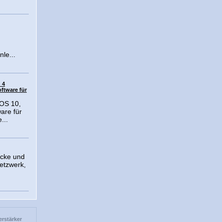
nle...
 4
oftware für
OS 10,
ware für
...
ecke und
Netzwerk,
rstärker