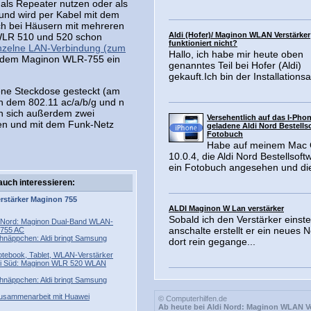
als Repeater nutzen oder als
 und wird per Kabel mit dem
ch bei Häusern mit mehreren
Aldi (Hofer)/ Maginon WLAN Verstärker
 WLR 510 und 520 schon
funktioniert nicht?
nzelne LAN-Verbindung (zum
Hallo, ich habe mir heute oben
t dem Maginon WLR-755 ein
genanntes Teil bei Hofer (Aldi)
gekauft.Ich bin der Installationsa
dene Steckdose gesteckt (am
h dem 802.11 ac/a/b/g und n
en sich außerdem zwei
Versehentlich auf das I-Phon
en und mit dem Funk-Netz
geladene Aldi Nord Bestells
Fotobuch
Habe auf meinem Mac 
10.0.4, die Aldi Nord Bestellsoft
ein Fotobuch angesehen und die
auch interessieren:
rstärker
Maginon
755
ALDI Maginon W Lan verstärker
Sobald ich den Verstärker einst
di Nord: Maginon Dual-Band WLAN-
anschalte erstellt er ein neues 
-755 AC
chnäppchen: Aldi bringt Samsung
dort rein gegange...
Notebook, Tablet, WLAN-Verstärker
Aldi Süd: Maginon WLR 520 WLAN
chnäppchen: Aldi bringt Samsung
usammenarbeit mit Huawei
© Computerhilfen.de
Ab heute bei Aldi Nord: Maginon WLAN Ve