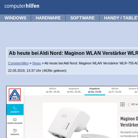
Forum
Tipps
News
Frage stellen
WINDOWS
HARDWARE
SOFTWARE
HANDY / TABLE
Ab heute bei Aldi Nord: Maginon WLAN Verstärker WL
Compterhilfen
»
News
» Ab heute bei Aldi Nord: Maginon WLAN Verstärker WLR-755 A
22.05.2019, 13:37 Uhr (4639x gelesen)