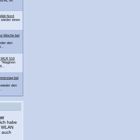
55 AC im
Aldi-Nord
 wieder einen
se Woche bei
eder den
...
r WLR 510
r "Maginon
...
nerstag bei
 wieder den
..
ker
ich habe
n WLAN
t auch