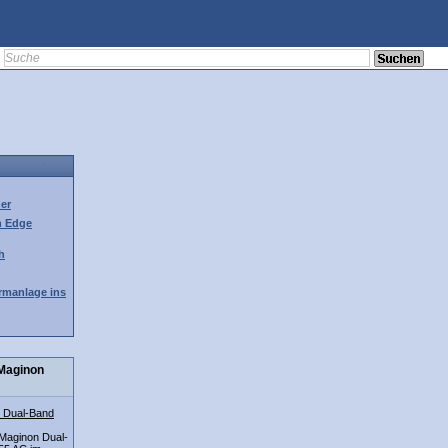
her
h Edge
h
rmanlage ins
 Maginon
n Dual-Band
 Maginon Dual-