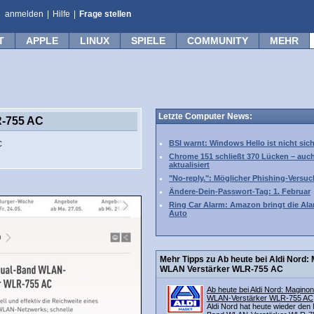
anmelden
|
Hilfe
|
Frage stellen
T
APPLE
LINUX
SPIELE
COMMUNITY
MEHR
Letzte Computer News:
R-755 AC
BSI warnt: Windows Hello ist nicht sic
C
Chrome 151 schließt 370 Lücken – auc
aktualisiert
"No-reply.": Möglicher Phishing-Versuc
Ändere-Dein-Passwort-Tag: 1. Februar
Ring Car Alarm: Amazon bringt die Ala
Auto
Mehr Tipps zu Ab heute bei Aldi Nord:
WLAN Verstärker WLR-755 AC
Ab heute bei Aldi Nord: Magino
WLAN-Verstärker WLR-755 AC
Aldi Nord hat heute wieder den