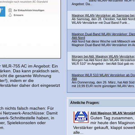
Band WLAN-Verstärker WLR-7
Angebot: Da...
Maginon WLAN-Verstärker ab Samstag bei 
Ab Samstag, den 28. Oktober, hat Aldi Nord
WLAN-Verstärker mit Dual Band Funk...
Maginon Dual-Band WLAN-Verstärker: Die
Aldi Nord
Aldi Nord hat diese Woche seit Mittwoch wi
Maginon Dual-Band WLAN-Verstärker im An
Morgen bei Aldi: Maginon WLAN-Verstärke
Morgen hat Aldi Nord den WLAN-Verstärke
WLR 510" im Angebot - bei Aldi Süd gab es d
r WLR-755 AC im Angebot: Ein
ärken. Das kann praktisch sein,
 nicht die gesamte Wohnung
Maginon WLR 510 WLAN Verstärker ab Don
Aldi
er!), indem er die
Am Donnerstag, den 26. März, hat Aldi Süd
Verstärker daher dort eingesetzt
mit 19,99 EUR recht günstigen WLAN Vers.
Ähnliche Fragen:
 nichts falsch machen: Für
ei Netzwerk-Anschlüsse: Damit
Aldi Maginon WLAN Verstär
erk-Schnittestelle haben, in
Guten Tag zusammen, 
her, Spielekonsolen oder
mir heute den Magino
en.
Verstärker gekauft, klappt sowei
alle...