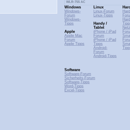
WLR-755 AC
Windows
Linux
Har
Windows-
Linux-Forum
Hard
Forum
Linux-Tipps
For
Windows-
Hard
Tipps
Handy /
Tipp
Tablet
Netz
Apple
iPhone / iPad
For
Apple Mac
Forum
Sma
Forum
iPhone / iPad
For
Apple Tipps
Tipps
Sma
Android-
Tipp
Forum
Android-Tipps
Software
Software-Forum
Sicherheits-Forum
Software-Tipps
Word-Tipps
Excel-Tipps