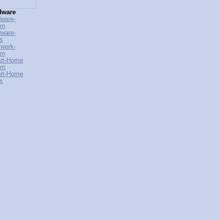
dware
ware-
um
ware-
s
werk-
um
rt-Home
um
rt-Home
s