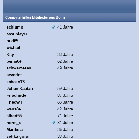
Computerhilfen Mitglieder aus Bonn
schlump
41 Jahre
sasuplayer
-
bud65
-
wichtel
-
Kity
33 Jahre
bema64
62 Jahre
schwarzesau
49 Jahre
severint
-
kabako13
-
Johan Kaptan
59 Jahre
Friedlinde
87 Jahre
Friedwil
83 Jahre
wauz84
42 Jahre
albert55
71 Jahre
horst_a
81 Jahre
Manfista
36 Jahre
sidika görür
33 Jahre