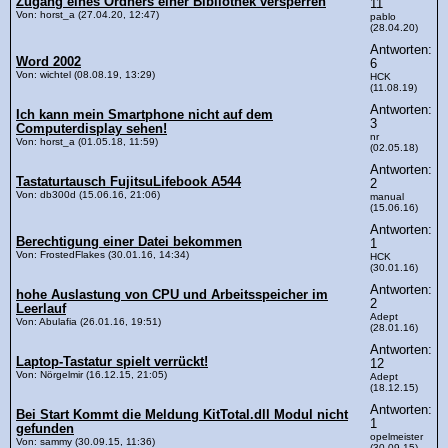
Zugang eines Ordners einer Bibliothek versperren
11
Von: horst_a (27.04.20, 12:47)
pablo
(28.04.20)
Antworten:
Word 2002
6
Von: wichtel (08.08.19, 13:29)
HCK
(11.08.19)
Antworten:
Ich kann mein Smartphone nicht auf dem
3
Computerdisplay sehen!
nr
Von: horst_a (01.05.18, 11:59)
(02.05.18)
Antworten:
Tastaturtausch FujitsuLifebook A544
2
Von: db300d (15.06.16, 21:06)
manual
(15.06.16)
Antworten:
Berechtigung einer Datei bekommen
1
Von: FrostedFlakes (30.01.16, 14:34)
HCK
(30.01.16)
Antworten:
hohe Auslastung von CPU und Arbeitsspeicher im
2
Leerlauf
Adept
Von: Abulafia (26.01.16, 19:51)
(28.01.16)
Antworten:
Laptop-Tastatur spielt verrückt!
12
Von: Nörgelmir (16.12.15, 21:05)
Adept
(18.12.15)
Antworten:
Bei Start Kommt die Meldung KitTotal.dll Modul nicht
1
gefunden
opelmeister
Von: sammy (30.09.15, 11:36)
(30.09.15)