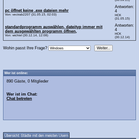
Antworten:
pc öffnet keine .exe dateien mehr
4
Von: vectrab2207 (31.05.15, 02:03)
HCK
(31.05.15)
Antworten:
standardprogramm auswählen, dateityp immer mit
4
dem ausgewählten programm öffnen,
HCK
Von: wichtel (30.12.14, 12:08)
(30.12.14)
Wohin passt Ihre Frage?
Wer ist online:
890 Gäste, 0 Mitglieder
Wer ist im Chat:
Chat betreten