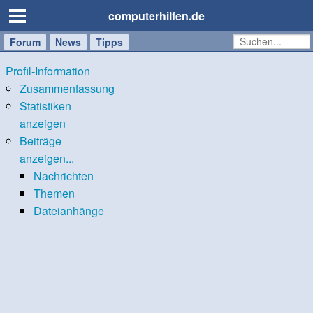
computerhilfen.de
Forum
Handy
Windows
Mac
News
Tipps
/
Profil-Information
Tablet
Zusammenfassung
Statistiken
anzeigen
Beiträge
anzeigen...
Nachrichten
Themen
Dateianhänge