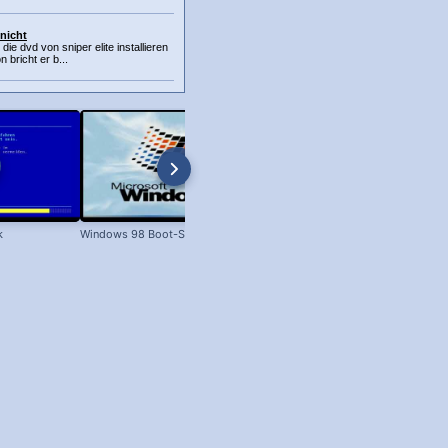
 nicht
d die dvd von sniper elite installieren
n bricht er b...
k
Windows 98 Boot-Screen