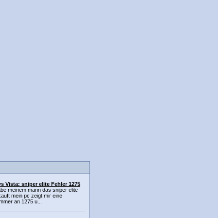
 Vista: sniper elite Fehler 1275
abe meinem mann das sniper elite
kauft mein pc zeigt mir eine
mmer an 1275 u...