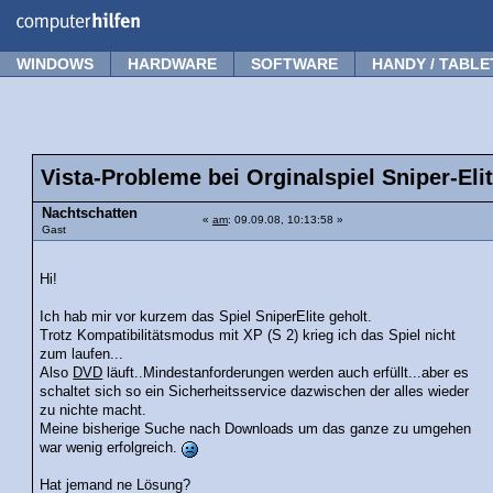
Forum
Tipps
News
Frage stellen
WINDOWS
HARDWARE
SOFTWARE
HANDY / TABLE
Vista-Probleme bei Orginalspiel Sniper-Eli
Nachtschatten
«
am
: 09.09.08, 10:13:58 »
Gast
Hi!
Ich hab mir vor kurzem das Spiel SniperElite geholt.
Trotz Kompatibilitätsmodus mit XP (S 2) krieg ich das Spiel nicht
zum laufen...
Also
DVD
läuft..Mindestanforderungen werden auch erfüllt...aber es
schaltet sich so ein Sicherheitsservice dazwischen der alles wieder
zu nichte macht.
Meine bisherige Suche nach Downloads um das ganze zu umgehen
war wenig erfolgreich.
Hat jemand ne Lösung?