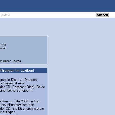
13:58
orten.
ten dieses Thema.
lärungen im Lexikon!
ersatile Disk, zu Deutsch:
 Scheibe) ist eine
 der CD (Compact Disc). Beide
eine flache Scheibe m...
chien im Jahr 2000 und ist
 beziehungsweise eine
der CD. Sie lässt sich wie die
 auf spez...