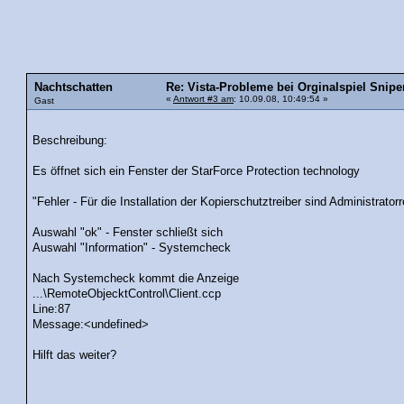
Nachtschatten
Re: Vista-Probleme bei Orginalspiel Sniper
«
Antwort #3 am
: 10.09.08, 10:49:54 »
Gast
Beschreibung:
Es öffnet sich ein Fenster der StarForce Protection technology
"Fehler - Für die Installation der Kopierschutztreiber sind Administratorr
Auswahl "ok" - Fenster schließt sich
Auswahl "Information" - Systemcheck
Nach Systemcheck kommt die Anzeige
...\RemoteObjecktControl\Client.ccp
Line:87
Message:<undefined>
Hilft das weiter?