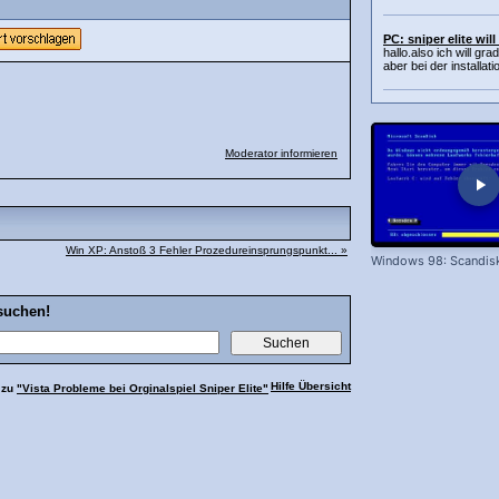
PC: sniper elite will
hallo.also ich will gra
aber bei der installatio
Moderator informieren
Win XP: Anstoß 3 Fehler Prozedureinsprungspunkt... »
Windows 98: Scandis
suchen!
Hilfe Übersicht
 zu
"Vista Probleme bei Orginalspiel Sniper Elite"