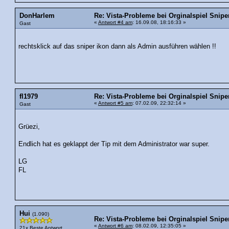
DonHarlem
Re: Vista-Probleme bei Orginalspiel Sniper
«
Antwort #4 am
: 16.09.08, 18:16:33 »
Gast
rechtsklick auf das sniper ikon dann als Admin ausführen wählen !!
fl1979
Re: Vista-Probleme bei Orginalspiel Sniper
«
Antwort #5 am
: 07.02.09, 22:32:14 »
Gast
Grüezi,
Endlich hat es geklappt der Tip mit dem Administrator war super.
LG
FL
Hui
(1.090)
Re: Vista-Probleme bei Orginalspiel Sniper
«
Antwort #6 am
: 08.02.09, 12:35:05 »
21x Beste Antwort