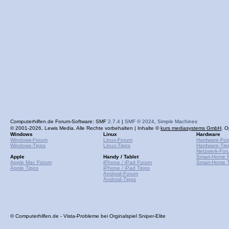
Computerhilfen.de Forum-Software: SMF
2.7.4
|
SMF © 2024
,
Simple Machines
© 2001-2026, Lewis Media. Alle Rechte vorbehalten | Inhalte ©
kurs mediasystems GmbH
. O
Windows
Linux
Hardware
Windows-Forum
Linux-Forum
Hardware-Fo
Windows-Tipps
Linux-Tipps
Hardware-Tip
Netzwerk-For
Apple
Handy / Tablet
Smart-Home 
Apple Mac Forum
iPhone / iPad Forum
Smart-Home T
Apple Tipps
iPhone / iPad Tipps
Android-Forum
Android-Tipps
© Computerhilfen.de - Vista-Probleme bei Orginalspiel Sniper-Elite