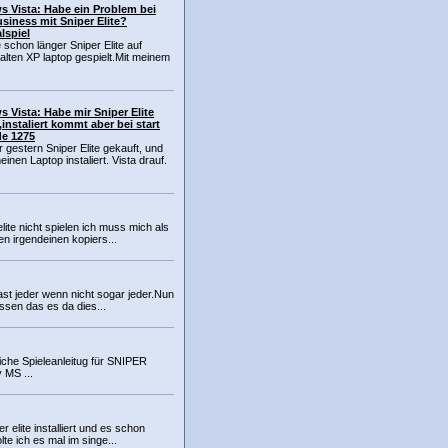
 Vista: Habe ein Problem bei
usiness mit Sniper Elite?
lspiel
 schon länger Sniper Elite auf
lten XP laptop gespielt.Mit meinem
 Vista: Habe mir Sniper Elite
,instaliert kommt aber bei start
e 1275
 gestern Sniper Elite gekauft, und
einen Laptop instaliert. Vista drauf.
elite nicht spielen ich muss mich als
 irgendeinen kopiers...
fast jeder wenn nicht sogar jeder.Nun
ssen das es da dies...
iche Spieleanleitug für SNIPER
 MS ...
r elite installiert und es schon
lte ich es mal im singe...