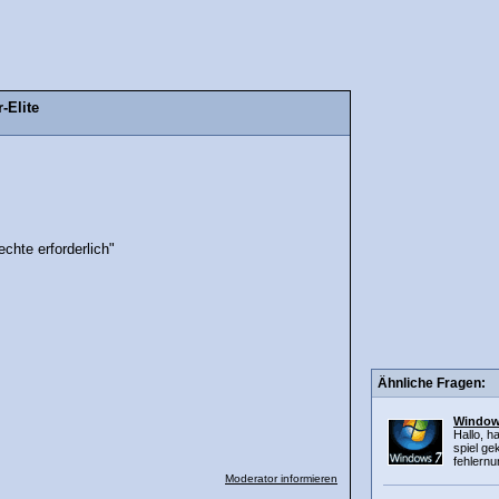
-Elite
echte erforderlich"
Ähnliche Fragen:
Windows
Hallo, h
spiel ge
fehlernu
Moderator informieren