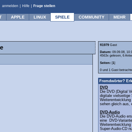
anmelden
|
Hilfe
|
Frage stellen
T
APPLE
LINUX
SPIELE
COMMUNITY
MEHR
fl1979
Gast
te
Datum:
09.09.08, 10:
4563x gelesen, 6 Antw
Seiten:
[
1
]
0 und 1 Gast betrach
Fremdwörter? Erk
DVD
Die DVD (Digital V
digitale vielseitige
Weiterentwicklung
sehen gleich aus, 
DVD-Audio
Die DVD-Audio ers
eine DVD-Variante
Weiterentwicklung 
Super-Audio-CD nur