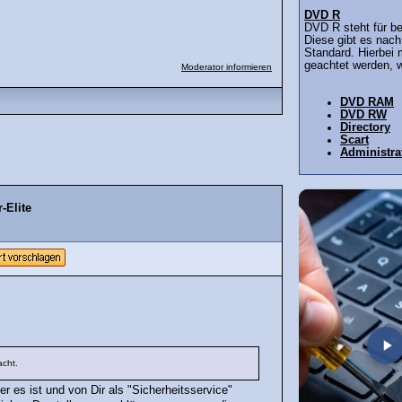
DVD R
DVD R steht für b
Diese gibt es na
Standard. Hierbei 
geachtet werden, w
Moderator informieren
DVD RAM
DVD RW
Directory
Scart
Administra
-Elite
acht.
r es ist und von Dir als "Sicherheitsservice"