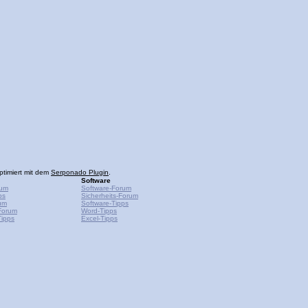
ptimiert mit dem
Serponado Plugin
.
Software
rum
Software-Forum
ps
Sicherheits-Forum
um
Software-Tipps
Forum
Word-Tipps
ipps
Excel-Tipps