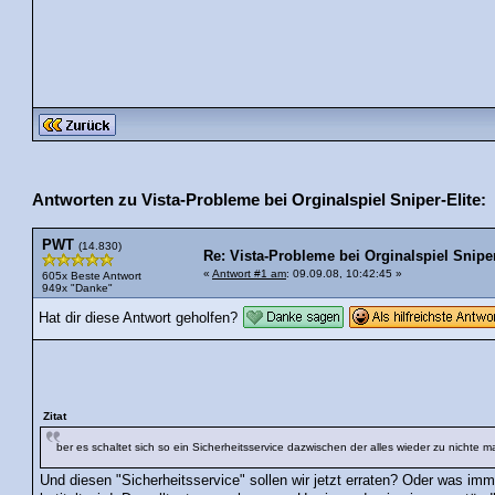
Antworten zu Vista-Probleme bei Orginalspiel Sniper-Elite:
PWT
(14.830)
Re: Vista-Probleme bei Orginalspiel Sniper
«
Antwort #1 am
: 09.09.08, 10:42:45 »
605x Beste Antwort
949x "Danke"
Hat dir diese Antwort geholfen?
Zitat
ber es schaltet sich so ein Sicherheitsservice dazwischen der alles wieder zu nichte m
Und diesen "Sicherheitsservice" sollen wir jetzt erraten? Oder was imme