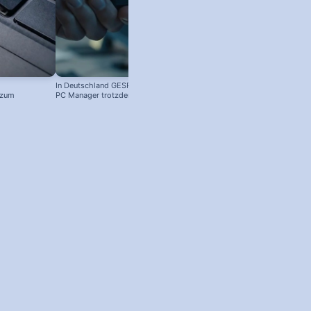
In Deutschland GESPERRT: Microsoft
 zum
PC Manager trotzdem installieren
! #windowstipps