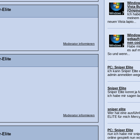
Windows
Vista B
-Elite
(Origina
Ich habe
meinem a
neuen Vista lapto...
Windows
gekauft
nen cod
Moderator informieren
Habe mir
es auf m
So und wenn...
-Elite
PC: Sniper Elite
ich kann Sniper Elite 
admin anmelden wegen
Sniper Elite
Sniper Elite kennt ja 
ich habe mir sagen la
sniper elite
Wer hat eine ausführl
Moderator informieren
ELITE für mich Mercy
PC: Sniper Elite
-Elite
nun ich habe mir snipe
online gespielt nun wo