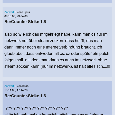
Antwort
8 von Lupus
09.10.03, 23:04:06
Re:Counter-Strike 1.6
also so wie ich das mitgekriegt habe, kann man cs 1.6 im
netzwerk nur über steam zocken. dass heißt, das man
dann immer noch eine internetverbindung braucht. ich
glaub aber, dass entweder mit cs: cz oder später ein patch
folgen soll, mit dem man dann cs auch im netzwerk ohne
steam zocken kann (nur im netzwerk). ist halt alles sch....!!!
Antwort
9 von killah
15.11.03, 17:14:26
Re:Counter-Strike 1.6
??? ??? ??? ??? ??? ??? ??? ???
hi ihr,ich hab mal ne frage:ich möcht gern cs auf einem