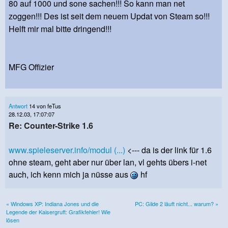
80 auf 1000 und sone sachen!!! So kann man net
zoggen!!! Des ist seit dem neuem Updat von Steam so!!!
Helft mir mal bitte dringend!!!
MFG Offizier
Antwort
14 von feTus
28.12.03, 17:07:07
Re: Counter-Strike 1.6
www.spieleserver.info/modul (...)
<--- da is der link für 1.6
ohne steam, geht aber nur über lan, vl gehts übers i-net
auch, ich kenn mich ja nüsse aus
hf
« Windows XP: Indiana Jones und die
PC: Gilde 2 läuft nicht... warum? »
Legende der Kaisergruft: Grafikfehler! Wie
lösen