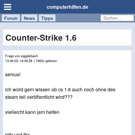
computerhilfen.de
Forum
Handy
Windows
Mac
News
Tipps
/
Tablet
Counter-Strike 1.6
Frage von eggelsbach
13.09.03, 14:39:28
| 7465x gelesen
servus!
ich würd gern wissen ob cs 1.6 auch noch ohne des
steam teil veröffentlicht wird???
vielleicht kann jem helfen
mfg und thx