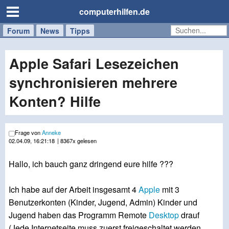
computerhilfen.de
Forum
Handy
Windows
Mac
News
Tipps
/
Tablet
Apple Safari Lesezeichen
synchronisieren mehrere
Konten? Hilfe
Frage von
Anneke
02.04.09, 16:21:18
| 8367x gelesen
Hallo, ich bauch ganz dringend eure hilfe ???
Ich habe auf der Arbeit insgesamt 4
Apple
mit 3
Benutzerkonten (Kinder, Jugend, Admin) Kinder und
Jugend haben das Programm Remote
Desktop
drauf
(Jede Internetseite muss zuerst freigeschaltet werden,