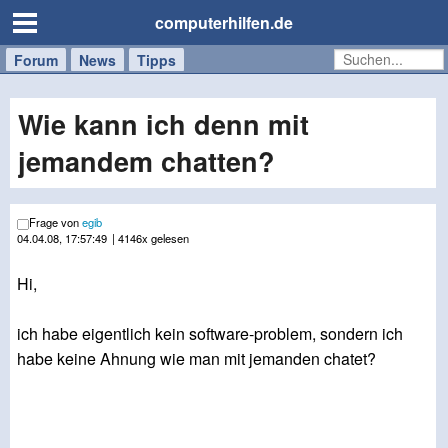
computerhilfen.de
Forum
Handy
Windows
Mac
News
Tipps
/
Tablet
Wie kann ich denn mit
jemandem chatten?
Frage von
egib
04.04.08, 17:57:49
| 4146x gelesen
Hi,
ich habe eigentlich kein software-problem, sondern ich
habe keine Ahnung wie man mit jemanden chatet?