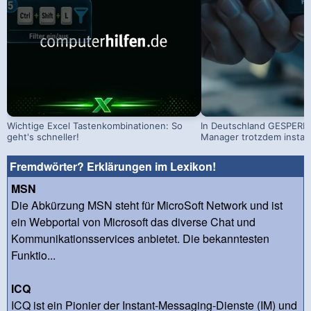
Wichtige Excel Tastenkombinationen: So
In Deutschland GESPERRT
geht's schneller!
Manager trotzdem install
Fremdwörter? Erklärungen im Lexikon!
MSN
Die Abkürzung MSN steht für MicroSoft Network und ist
ein Webportal von Microsoft das diverse Chat und
Kommunikationsservices anbietet. Die bekanntesten
Funktio...
ICQ
ICQ ist ein Pionier der Instant-Messaging-Dienste (IM) und