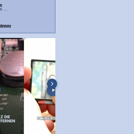
n
. ...
ateway