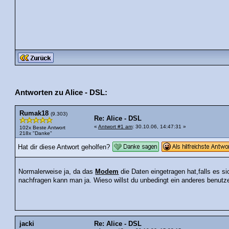
Antworten zu Alice - DSL:
Rumak18
(9.303)
Re: Alice - DSL
«
Antwort #1 am
: 30.10.06, 14:47:31 »
102x Beste Antwort
218x "Danke"
Hat dir diese Antwort geholfen?
Normalerweise ja, da das
Modem
die Daten eingetragen hat,falls es s
nachfragen kann man ja. Wieso willst du unbedingt ein anderes benutz
jacki
Re: Alice - DSL