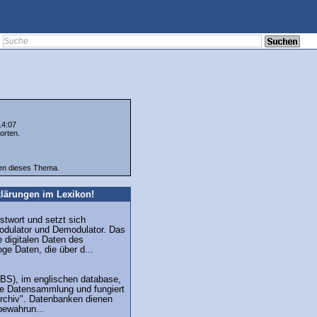
14:07
orten.
ten dieses Thema.
lärungen im Lexikon!
twort und setzt sich
ulator und Demodulator. Das
 digitalen Daten des
ge Daten, die über d...
BS), im englischen database,
erte Datensammlung und fungiert
 Archiv". Datenbanken dienen
bewahrun...