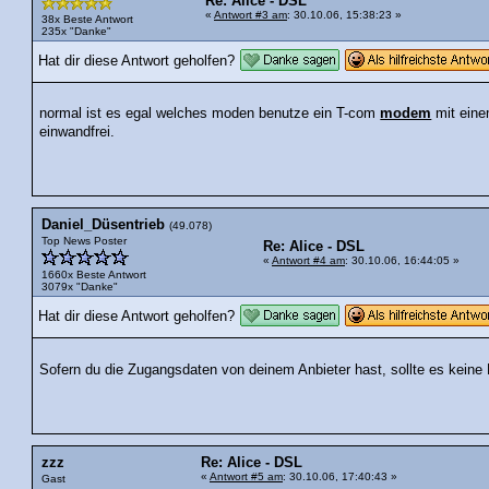
Re: Alice - DSL
«
Antwort #3 am
: 30.10.06, 15:38:23 »
38x Beste Antwort
235x "Danke"
Hat dir diese Antwort geholfen?
normal ist es egal welches moden benutze ein T-com
modem
mit einem
einwandfrei.
Daniel_Düsentrieb
(49.078)
Top News Poster
Re: Alice - DSL
«
Antwort #4 am
: 30.10.06, 16:44:05 »
1660x Beste Antwort
3079x "Danke"
Hat dir diese Antwort geholfen?
Sofern du die Zugangsdaten von deinem Anbieter hast, sollte es kein
zzz
Re: Alice - DSL
«
Antwort #5 am
: 30.10.06, 17:40:43 »
Gast