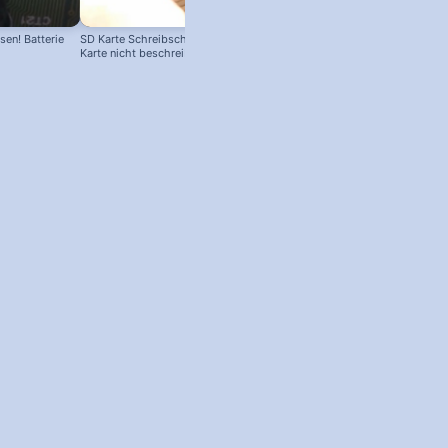
en! Batterie
SD Karte Schreibschutz austricksen:
Karte nicht beschreibbar?