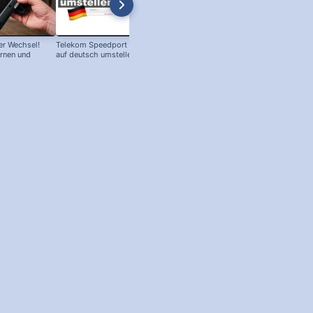
r Wechsel!
Telekom Speedport Router: Sprache
PC an Notebook Bildschirm
ernen und
auf deutsch umstellen!
anschließen - so geht's!