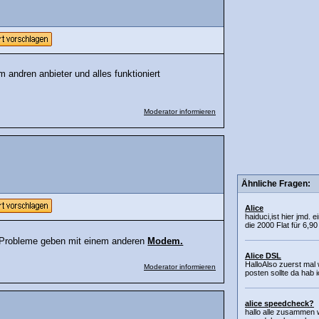
 andren anbieter und alles funktioniert
Moderator informieren
Ähnliche Fragen:
Alice
haiduci,ist hier jmd. 
die 2000 Flat für 6,9
e Probleme geben mit einem anderen
Modem.
Alice DSL
HalloAlso zuerst mal 
Moderator informieren
posten sollte da hab
alice speedcheck?
hallo alle zusammen w