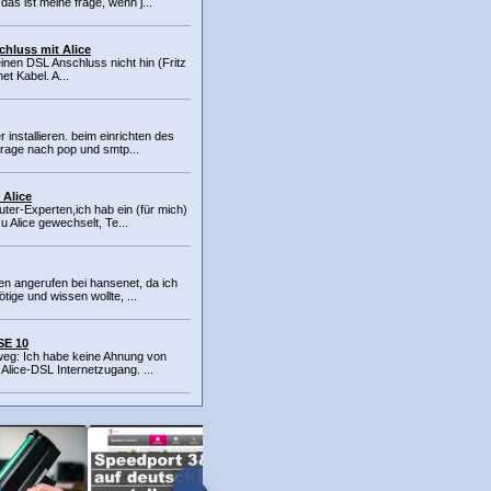
s ist meine frage, wenn j...
hluss mit Alice
inen DSL Anschluss nicht hin (Fritz
et Kabel. A...
r installieren. beim einrichten des
rage nach pop und smtp...
 Alice
uter-Experten,ich hab ein (für mich)
 Alice gewechselt, Te...
en angerufen bei hansenet, da ich
ige und wissen wollte, ...
SE 10
rweg: Ich habe keine Ahnung von
 Alice-DSL Internetzugang. ...