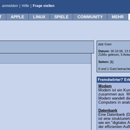
anmelden
|
Hilfe
|
Frage stellen
T
APPLE
LINUX
SPIELE
COMMUNITY
MEHR
zzz
Gast
Datum:
30.10.06, 13:
2166x gelesen, 5 Antw
Seiten:
[
1
]
0 und 1 Gast betrach
Fremdwörter? Erk
Modem
Modem ist ein Kuns
zusammen aus Mod
Modem wandelt die
Computers in analo
Datenbank
Eine Datenbank (D
ist eine strukturi
wie ein "digitales
der effizienten Auf