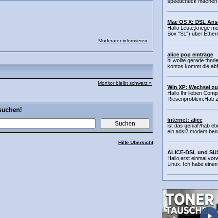
speedcheck machen da
Mac OS X: DSL Ansc
Hallo Leute,kriege me
Box "SL") über Ethern
Moderator informieren
alice pop einträge
hi wollte gerade thnde
kontos kommt die abf
Monitor bleibt schwarz »
Win XP: Wechsel zu
Hallo Ihr lieben Comp
Riesenproblem:Hab zu
suchen!
Internet: alice
ist das genial?hab eb
ein adsl2 modem benöt
Hilfe Übersicht
ALICE-DSL und SU
Hallo,erst einmal vo
Linux. Ich habe einen