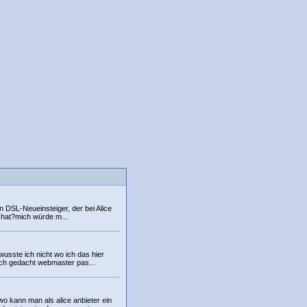
ein DSL-Neueinsteiger, der bei Alice
0 hat?mich würde m...
wusste ich nicht wo ich das hier
 ich gedacht webmaster pas...
o kann man als alice anbieter ein