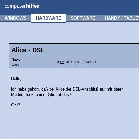
Forum
Tipps
News
Frage stellen
WINDOWS
HARDWARE
SOFTWARE
HANDY / TABLE
Alice - DSL
Jacki
«
am
: 30.10.06, 13:14:07 »
Gast
Hallo,
ich habe gehört, daß bei Alice der DSL-Anschluß nur mit deren
Modem funktioniert. Stimmt das?
Gruß