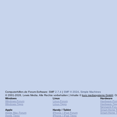
Computerhilfen.de Forum-Software: SMF
2.7.4
|
SMF © 2024
,
Simple Machines
© 2001-2026, Lewis Media. Alle Rechte vorbehalten | Inhalte ©
kurs mediasystems GmbH
. O
Windows
Linux
Hardware
Windows-Forum
Linux-Forum
Hardware-Fo
Windows-Tipps
Linux-Tipps
Hardware-Tip
Netzwerk-For
Apple
Handy / Tablet
Smart-Home 
Apple Mac Forum
iPhone / iPad Forum
Smart-Home T
Apple Tipps
iPhone / iPad Tipps