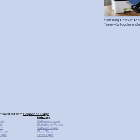
Samsung Drucker Tone
Toner-Kartusche entf
ersetzen!
ptimiert mit dem
Serponado Plugin
.
Software
rum
Software-Forum
ps
Sicherheits-Forum
um
Software-Tipps
Forum
Word-Tipps
ipps
Excel-Tipps