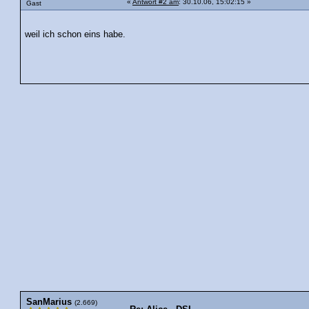
«
Antwort #2 am
: 30.10.06, 15:02:15 »
Gast
weil ich schon eins habe.
SanMarius
(2.669)