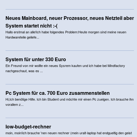
Neues Mainboard, neuer Prozessor, neues Netzteil aber
System startet nicht :-(
Hallo erstmal an alle!Ich habe folgendes Problem:Heute morgen sind meine neuen
Hardwareteile geliefe...
System für unter 330 Euro
Ein Freund von mir wollte ein neues Sysrem kaufen und ich habe bei Mindfactory
nachgeschaut, was es ...
Pc System für ca. 700 Euro zusammenstellen
Hi,Ich benötige Hilfe. Ich bin Student und möchte mir einen Pc zuelgen. Ich brauche ihn
vorallem z...
low-budget-rechner
moin, moin!ich brauche 'nen neuen rechner (mein uralt-laptop hat endgueltig den geist