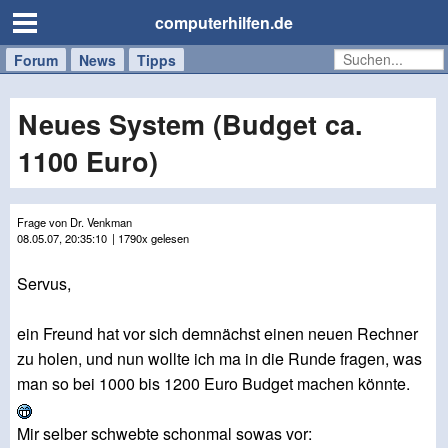
computerhilfen.de
Forum
Handy
Windows
Mac
News
Tipps
/
Tablet
Neues System (Budget ca.
1100 Euro)
Frage von Dr. Venkman
08.05.07, 20:35:10
| 1790x gelesen
Servus,
ein Freund hat vor sich demnächst einen neuen Rechner
zu holen, und nun wollte ich ma in die Runde fragen, was
man so bei 1000 bis 1200 Euro Budget machen könnte.
Mir selber schwebte schonmal sowas vor: