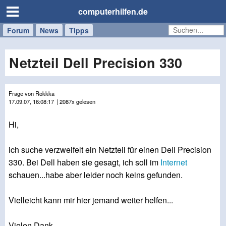
computerhilfen.de
Forum
Handy
Windows
Mac
News
Tipps
/
Tablet
Netzteil Dell Precision 330
Frage von Rokkka
17.09.07, 16:08:17
| 2087x gelesen
Hi,
ich suche verzweifelt ein Netzteil für einen Dell Precision
330. Bei Dell haben sie gesagt, ich soll im
Internet
schauen...habe aber leider noch keins gefunden.
Vielleicht kann mir hier jemand weiter helfen...
Vielen Dank