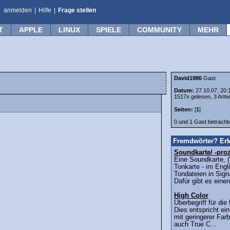
anmelden
|
Hilfe
|
Frage stellen
T
APPLE
LINUX
SPIELE
COMMUNITY
MEHR
David1986
Gast
Datum:
27.10.07, 20:
1517x gelesen, 3 Antw
Seiten:
[
1
]
0 und 1 Gast betrach
Fremdwörter? Erk
Soundkarte/ -pro
Eine Soundkarte, (
Tonkarte - im Eng
Tondateien in Sign
Dafür gibt es einen
High Color
Überbegriff für di
Dies entspricht ein
mit geringerer Far
auch True C...