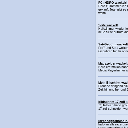
PC: HDRO wackelt!
Hallo zusammen,ich 
gekauft!Jetzt gibt es
wenn...
Seite wackelt
Hallo,immer wieder k
neue Seite aufrufe di
Sat-Gebühr wackelt
Pro7 und Sat1 wollten
Gebühren für ihr ohn
Mauszeiger wackelt
Hallo erstmalIch hab
Media PlayerImmer we
Mein Bilschirm wack
Brauche dringend hilf
Zeit hin und her und 
bildschrim 17 zoll 
:'(Hallo,ich habe gro
17 zoll schneider wack
razer copperhead r
hallo an alle razeruse
razer copperhead in w