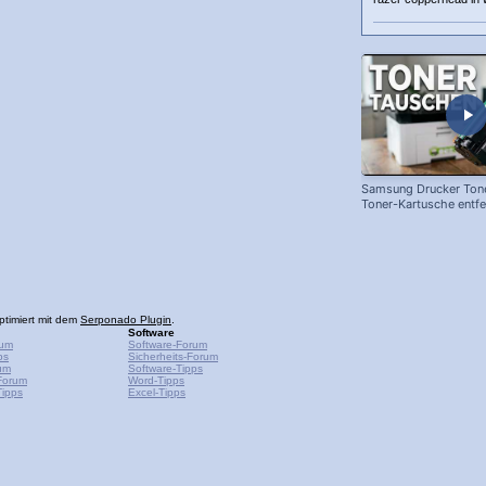
Samsung Drucker Tone
Toner-Kartusche entf
ersetzen!
ptimiert mit dem
Serponado Plugin
.
Software
rum
Software-Forum
ps
Sicherheits-Forum
um
Software-Tipps
Forum
Word-Tipps
ipps
Excel-Tipps