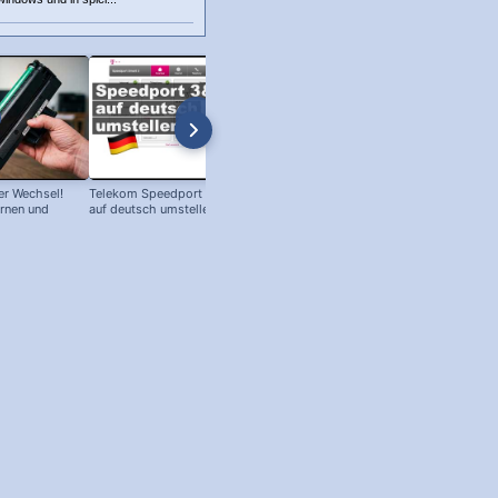
r Wechsel!
Telekom Speedport Router: Sprache
PC an Notebook Bildschirm
ernen und
auf deutsch umstellen!
anschließen - so geht's!