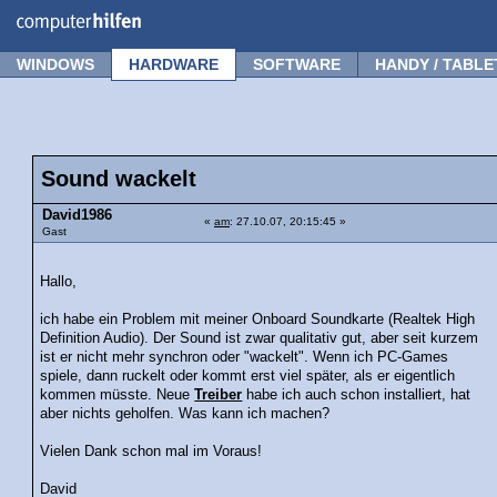
Forum
Tipps
News
Frage stellen
WINDOWS
HARDWARE
SOFTWARE
HANDY / TABLE
Sound wackelt
David1986
«
am
: 27.10.07, 20:15:45 »
Gast
Hallo,
ich habe ein Problem mit meiner Onboard Soundkarte (Realtek High
Definition Audio). Der Sound ist zwar qualitativ gut, aber seit kurzem
ist er nicht mehr synchron oder "wackelt". Wenn ich PC-Games
spiele, dann ruckelt oder kommt erst viel später, als er eigentlich
kommen müsste. Neue
Treiber
habe ich auch schon installiert, hat
aber nichts geholfen. Was kann ich machen?
Vielen Dank schon mal im Voraus!
David