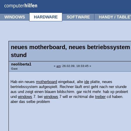
Forum
Tipps
News
Frage stellen
WINDOWS
HARDWARE
SOFTWARE
HANDY / TABLE
neues motherboard, neues betriebssystem i
stund
neoliberta1
«
am
: 26.02.09, 18:33:45 »
Gast
Hab ein neues
motherboard
eingebaut, alte
ide
platte, neues
bertriebssystem aufgespielt. Rechner läuft erst geht nach ner stunde
aus und zeigt einen blauen bildschirm. gar nicht mehr. hab xp probiert
und
windows
7. bei
windows
7 will er nichtmal die
treiber
cd haben.
aber das selbe problem