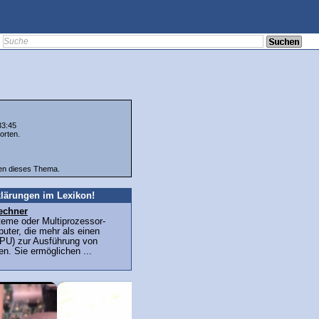
33:45
orten.
ten dieses Thema.
lärungen im Lexikon!
echner
teme oder Multiprozessor-
uter, die mehr als einen
PU) zur Ausführung von
n. Sie ermöglichen ...