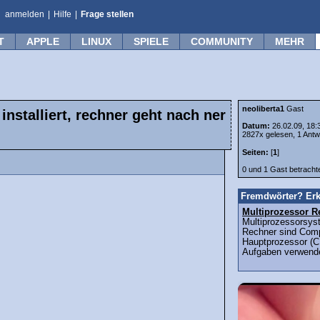
anmelden
|
Hilfe
|
Frage stellen
T
APPLE
LINUX
SPIELE
COMMUNITY
MEHR
neoliberta1
Gast
nstalliert, rechner geht nach ner
Datum:
26.02.09, 18:
2827x gelesen, 1 Antw
Seiten:
[
1
]
0 und 1 Gast betrach
Fremdwörter? Erk
Multiprozessor R
Multiprozessorsys
Rechner sind Comp
Hauptprozessor (C
Aufgaben verwende