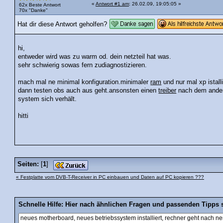
«
Antwort #1 am
: 26.02.09, 19:05:05 »
62x Beste Antwort
70x "Danke"
Hat dir diese Antwort geholfen?
hi,
entweder wird was zu warm od. dein netzteil hat was.
sehr schwierig sowas fern zudiagnostizieren.
mach mal ne minimal konfiguration.minimaler
ram
und nur mal xp istalli
dann testen obs auch aus geht.ansonsten einen
treiber
nach dem ander
system sich verhält.
hitti
Seiten:
[
1
]
« Festplatte vom DVB-T-Receiver in PC einbauen und Daten auf PC kopieren ???
Schnelle Hilfe: Hier nach ähnlichen Fragen und passenden Tipps 