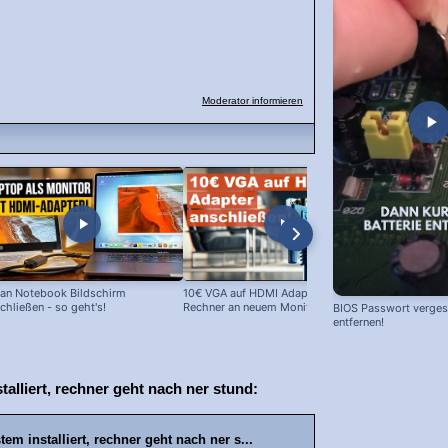
Moderator informieren
an Notebook Bildschirm
10€ VGA auf HDMI Adapter: Alte
10 EUR Cinc
chließen - so geht's!
Rechner an neuem Monitor!
im Test
BIOS Passwort vergess
entfernen!
lliert, rechner geht nach ner stund:
m installiert, rechner geht nach ner s...