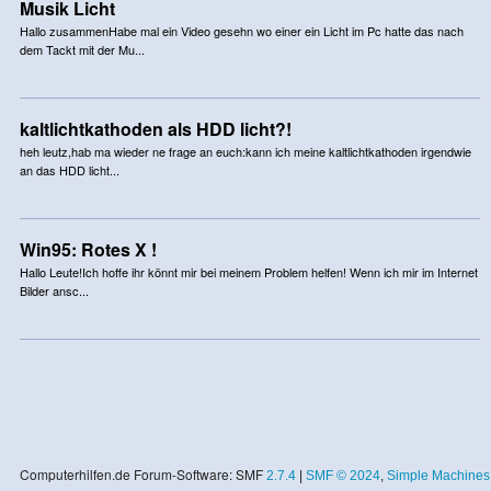
Musik Licht
Hallo zusammenHabe mal ein Video gesehn wo einer ein Licht im Pc hatte das nach
dem Tackt mit der Mu...
kaltlichtkathoden als HDD licht?!
heh leutz,hab ma wieder ne frage an euch:kann ich meine kaltlichtkathoden irgendwie
an das HDD licht...
Win95: Rotes X !
Hallo Leute!Ich hoffe ihr könnt mir bei meinem Problem helfen! Wenn ich mir im Internet
Bilder ansc...
Computerhilfen.de Forum-Software: SMF
2.7.4
|
SMF © 2024
,
Simple Machines