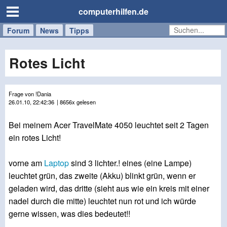
computerhilfen.de
Forum
Handy
Windows
Mac
News
Tipps
/
Tablet
Rotes Licht
Frage von !Dania
26.01.10, 22:42:36
| 8656x gelesen
Bei meinem Acer TravelMate 4050 leuchtet seit 2 Tagen
ein rotes Licht!
vorne am
Laptop
sind 3 lichter.! eines (eine Lampe)
leuchtet grün, das zweite (Akku) blinkt grün, wenn er
geladen wird, das dritte (sieht aus wie ein kreis mit einer
nadel durch die mitte) leuchtet nun rot und ich würde
gerne wissen, was dies bedeutet!!