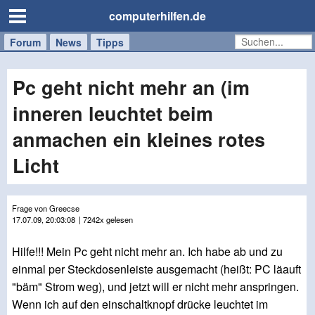
computerhilfen.de
Forum
Handy
Windows
Mac
News
Tipps
/
Tablet
Pc geht nicht mehr an (im
inneren leuchtet beim
anmachen ein kleines rotes
Licht
Frage von Greecse
17.07.09, 20:03:08
| 7242x gelesen
Hilfe!!! Mein Pc geht nicht mehr an. Ich habe ab und zu
einmal per Steckdosenleiste ausgemacht (heißt: PC läauft
"bäm" Strom weg), und jetzt will er nicht mehr anspringen.
Wenn ich auf den einschaltknopf drücke leuchtet im