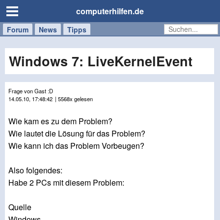
computerhilfen.de
Forum
Handy
Windows
Mac
News
Tipps
/
Tablet
Windows 7: LiveKernelEvent
Frage von Gast :D
14.05.10, 17:48:42
| 5568x gelesen
Wie kam es zu dem Problem?
Wie lautet die Lösung für das Problem?
Wie kann ich das Problem Vorbeugen?
Also folgendes:
Habe 2 PCs mit diesem Problem:
Quelle
Windows