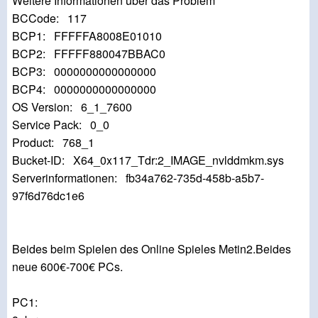
Weitere Informationen über das Problem
BCCode: 117
BCP1: FFFFFA8008E01010
BCP2: FFFFF880047BBAC0
BCP3: 0000000000000000
BCP4: 0000000000000000
OS Version: 6_1_7600
Service Pack: 0_0
Product: 768_1
Bucket-ID: X64_0x117_Tdr:2_IMAGE_nvlddmkm.sys
Serverinformationen: fb34a762-735d-458b-a5b7-
97f6d76dc1e6
Beides beim Spielen des Online Spieles Metin2.Beides
neue 600€-700€ PCs.
PC1: