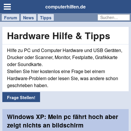
computerhilfen.de
Forum
Handy
Windows
Mac
News
Tipps
/
Tablet
Hardware Hilfe & Tipps
Hilfe zu PC und Computer Hardware und USB Geräten,
Drucker oder Scanner, Monitor, Festplatte, Grafikkarte
oder Soundkarte.
Stellen Sie hier kostenlos eine Frage bei einem
Hardware-Problem oder lesen Sie, was andere schon
geschrieben haben.
Frage Stellen!
Windows XP: Mein pc fährt hoch aber
zeigt nichts an bildschirm