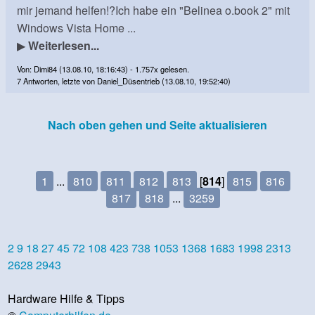
mir jemand helfen!?Ich habe ein "Belinea o.book 2" mit
Windows Vista Home ...
▶
Weiterlesen...
Von: Dimi84 (13.08.10, 18:16:43) - 1.757x gelesen.
7 Antworten, letzte von Daniel_Düsentrieb (13.08.10, 19:52:40)
Nach oben gehen und Seite aktualisieren
1
...
810
811
812
813
[
814
]
815
816
817
818
...
3259
2
9
18
27
45
72
108
423
738
1053
1368
1683
1998
2313
2628
2943
Hardware Hilfe & Tipps