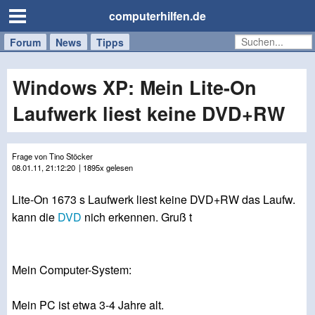
computerhilfen.de
Forum
Handy
Windows
Mac
News
Tipps
/
Tablet
Windows XP: Mein Lite-On
Laufwerk liest keine DVD+RW
Frage von Tino Stöcker
08.01.11, 21:12:20
| 1895x gelesen
Lite-On 1673 s Laufwerk liest keine DVD+RW das Laufw.
kann die
DVD
nich erkennen. Gruß t
Mein Computer-System:
Mein PC ist etwa 3-4 Jahre alt.