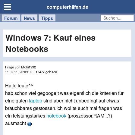
computerhilfen.de
Forum
Handy
Windows
Mac
News
Tipps
/
Tablet
Windows 7: Kauf eines
Notebooks
Frage von Michi1992
11.07.11, 20:09:52
| 1747x gelesen
Hallo leute^^
hab schon viel gegoogelt was eigentlich die kriterien für
eine guten
laptop
sind,aber nicht unbedingt auf etwas
brauchbares gestossen.Ich wollte euch mal fragen was
ein leistungstarkes
notebook
(proszessor,RAM ..?)
ausmacht