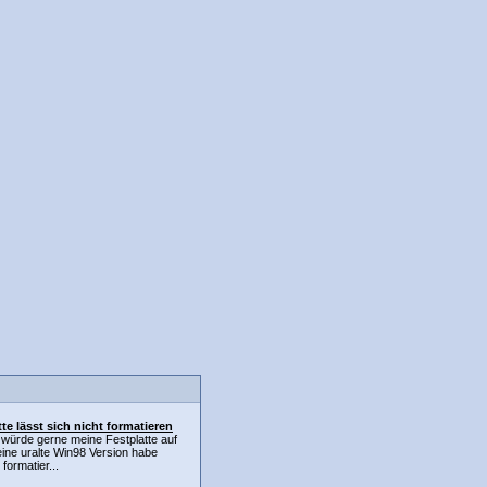
tte lässt sich nicht formatieren
 würde gerne meine Festplatte auf
eine uralte Win98 Version habe
formatier...