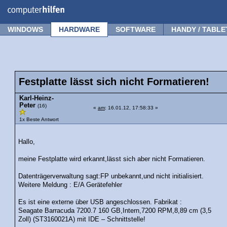
Forum
Tipps
News
Frage stellen
WINDOWS
HARDWARE
SOFTWARE
HANDY / TABLE
Festplatte lässt sich nicht Formatieren!
Karl-Heinz-
Peter
(16)
«
am
: 16.01.12, 17:58:33 »
1x Beste Antwort
Hallo,
meine Festplatte wird erkannt,lässt sich aber nicht Formatieren.
Datenträgerverwaltung sagt:FP unbekannt,und nicht initialisiert.
Weitere Meldung : E/A Gerätefehler
Es ist eine externe über USB angeschlossen. Fabrikat :
Seagate Barracuda 7200.7 160 GB,Intern,7200 RPM,8,89 cm (3,5
Zoll) (ST3160021A) mit IDE – Schnittstelle!