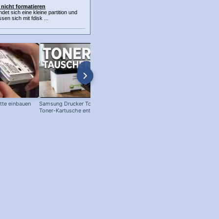
h nicht formatieren
ndet sich eine kleine partition und
sen sich mit fdisk ...
atte einbauen
Samsung Drucker Toner Wechsel!
Telekom Speedport Router: Spra
Toner-Kartusche entfernen und
auf deutsch umstellen!
ersetzen!