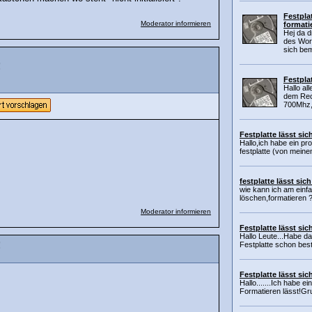
Festplat
Moderator informieren
formati
Hej da d
des Wor
sich bem
!
Festpla
Hallo al
dem Rec
700Mhz, 
Festplatte lässt sic
Hallo,ich habe ein pr
festplatte (von meine
festplatte lässt sic
wie kann ich am einf
löschen,formatieren 
Moderator informieren
Festplatte lässt sic
Hallo Leute...Habe d
Festplatte schon besti
!
Festplatte lässt si
Hallo.......Ich habe e
Formatieren lässt!Gru