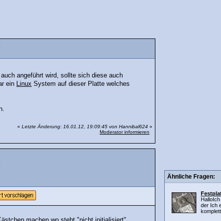
!
 auch angeführt wird, sollte sich diese auch
ar ein
Linux
System auf dieser Platte welches
en.
«
Letzte Änderung: 16.01.12, 19:09:45 von Hannibal624
»
Moderator informieren
!
Ähnliche Fragen:
Festpla
HalloIch
der Ich 
komplett 
tchen machen wo steht "nicht initialisiert".