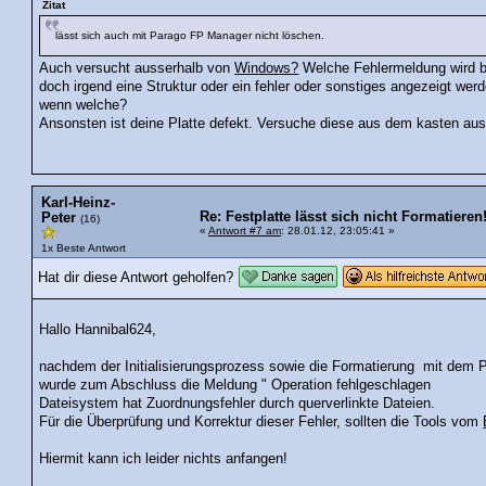
Zitat
lässt sich auch mit Parago FP Manager nicht löschen.
Auch versucht ausserhalb von
Windows?
Welche Fehlermeldung wird 
doch irgend eine Struktur oder ein fehler oder sonstiges angezeigt wer
wenn welche?
Ansonsten ist deine Platte defekt. Versuche diese aus dem kasten a
Karl-Heinz-
Re: Festplatte lässt sich nicht Formatieren
Peter
(16)
«
Antwort #7 am
: 28.01.12, 23:05:41 »
1x Beste Antwort
Hat dir diese Antwort geholfen?
Hallo Hannibal624,
nachdem der Initialisierungsprozess sowie die Formatierung mit dem 
wurde zum Abschluss die Meldung " Operation fehlgeschlagen
Dateisystem hat Zuordnungsfehler durch querverlinkte Dateien.
Für die Überprüfung und Korrektur dieser Fehler, sollten die Tools vom
Hiermit kann ich leider nichts anfangen!