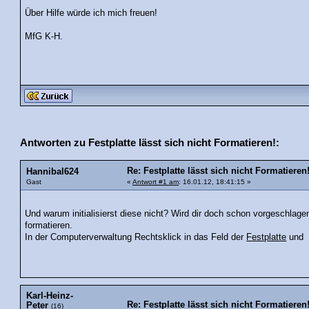
Über Hilfe würde ich mich freuen!
MfG K-H.
Antworten zu Festplatte lässt sich nicht Formatieren!:
Re: Festplatte lässt sich nicht Formatieren
Hannibal624
Gast
«
Antwort #1 am
: 16.01.12, 18:41:15 »
Und warum initialisierst diese nicht? Wird dir doch schon vorgeschla
formatieren.
In der Computerverwaltung Rechtsklick in das Feld der
Festplatte
und d
Karl-Heinz-
Re: Festplatte lässt sich nicht Formatieren
Peter
(16)