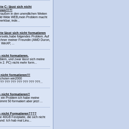
te C: lässt sich nicht
eren!!!?!
raußen in den unendlichen Weiten
ld Wide WEB,mein Problem macht
erkbar, inde...
tte lässt sich nicht formatieren
lerseits,habe folgendes Problem. Auf
hner meiner Freundin (AMD Duron,
WinXP, ...
h nicht formatieren.
oblem, und zwar lässt sich meine
m 2. PC) nicht mehr form...
h nicht formatieren!!!
achsten win2000
??? ??? ??? ??? ??? ??? ???...
h nicht formatieren!!
a ein Problem ich habe meine
mmt 50 formatiert aber jetzt ...
ch nicht Formatieren????
ine 40GB Festplatte, die sich nicht
nd: Ich hab mal Linu...