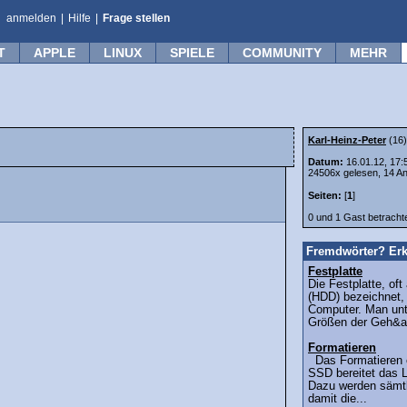
anmelden
|
Hilfe
|
Frage stellen
T
APPLE
LINUX
SPIELE
COMMUNITY
MEHR
Karl-Heinz-Peter
(16
Datum:
16.01.12, 17:
24506x gelesen, 14 An
Seiten:
[
1
]
0 und 1 Gast betrach
Fremdwörter? Erk
Festplatte
Die Festplatte, oft
(HDD) bezeichnet, i
Computer. Man unt
Größen der Geh&a
Formatieren
Das Formatieren e
SSD bereitet das L
Dazu werden sämtl
damit die...