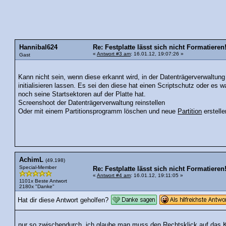
Hannibal624
Re: Festplatte lässt sich nicht Formatieren
«
Antwort #3 am
: 16.01.12, 19:07:26 »
Gast
Kann nicht sein, wenn diese erkannt wird, in der Datenträgerverwaltung
initialisieren lassen. Es sei den diese hat einen Scriptschutz oder es w
noch seine Startsektoren auf der Platte hat.
Screenshoot der Datenträgerverwaltung reinstellen
Oder mit einem Partitionsprogramm löschen und neue
Partition
erstell
AchimL
(49.198)
Special-Member
Re: Festplatte lässt sich nicht Formatieren
«
Antwort #4 am
: 16.01.12, 19:11:05 »
1101x Beste Antwort
2180x "Danke"
Hat dir diese Antwort geholfen?
nur so zwischendurch, ich glaube man muss den Rechtsklick auf das Käs