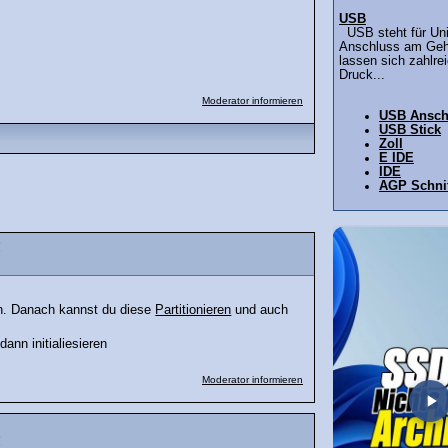
USB
USB steht für Univ
Anschluss am Geh
lassen sich zahlre
Druck...
Moderator informieren
USB Ansch
USB Stick
Zoll
E IDE
IDE
AGP Schnit
!
gen. Danach kannst du diese
Partitionieren
und auch
ann initialiesieren
Moderator informieren
!