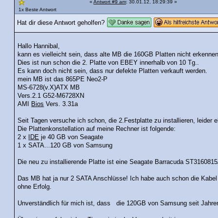
«
Antwort #9 am
: 30.01.12, 18:29:39 »
1x Beste Antwort
Hat dir diese Antwort geholfen?
Hallo Hannibal,
kann es vielleicht sein, dass alte MB die 160GB Platten nicht erkennen
Dies ist nun schon die 2. Platte von EBEY innerhalb von 10 Tg..
Es kann doch nicht sein, dass nur defekte Platten verkauft werden.
mein MB ist das 865PE Neo2-P
MS-6728(v.X)ATX MB
Vers.2.1 G52-M6728XN
AMI
Bios
Vers. 3.31a
Seit Tagen versuche ich schon, die 2.Festplatte zu installieren, leider e
Die Plattenkonstellation auf meine Rechner ist folgende:
2 x
IDE
je 40 GB von Seagate
1 x SATA...120 GB von Samsung
Die neu zu installierende Platte ist eine Seagate Barracuda ST31608
Das MB hat ja nur 2 SATA Anschlüsse! Ich habe auch schon die Kabel 
ohne Erfolg.
Unverständlich für mich ist, dass die 120GB von Samsung seit Jahren 