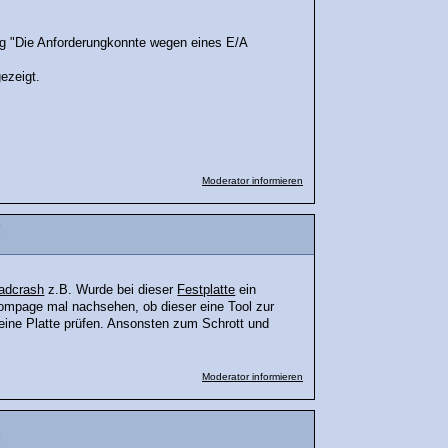
ung "Die Anforderungkonnte wegen eines E/A
gezeigt.
Moderator informieren
!
adcrash
z.B. Wurde bei dieser
Festplatte
ein
ompage mal nachsehen, ob dieser eine Tool zur
deine Platte prüfen. Ansonsten zum Schrott und
Moderator informieren
!