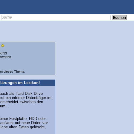
)
58:33
tworten.
ten dieses Thema.
lärungen im Lexikon!
 auch als Hard Disk Drive
st ein interner Datenträger im
erscheidet zwischen den
um...
iner Festplatte, HDD oder
aufwerk auf neue Daten vor.
iche alten Daten gelöscht,