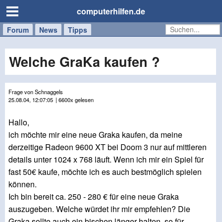
computerhilfen.de
Forum
Handy
Windows
Mac
News
Tipps
/
Tablet
Welche GraKa kaufen ?
Frage von Schnaggels
25.08.04, 12:07:05
| 6600x gelesen
Hallo,
ich möchte mir eine neue Graka kaufen, da meine
derzeitige Radeon 9600 XT bei Doom 3 nur auf mittleren
details unter 1024 x 768 läuft. Wenn ich mir ein Spiel für
fast 50€ kaufe, möchte ich es auch bestmöglich spielen
können.
Ich bin bereit ca. 250 - 280 € für eine neue Graka
auszugeben. Welche würdet ihr mir empfehlen? Die
Graka sollte auch ein bischen länger halten, so für