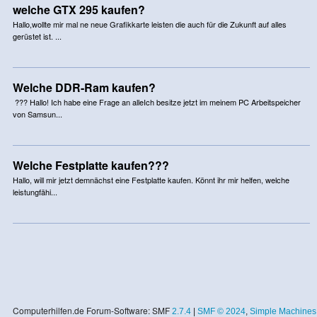
welche GTX 295 kaufen?
Hallo,wollte mir mal ne neue Grafikkarte leisten die auch für die Zukunft auf alles
gerüstet ist. ...
Welche DDR-Ram kaufen?
??? Hallo! Ich habe eine Frage an alleIch besitze jetzt im meinem PC Arbeitspeicher
von Samsun...
Welche Festplatte kaufen???
Hallo, will mir jetzt demnächst eine Festplatte kaufen. Könnt ihr mir helfen, welche
leistungfähi...
Computerhilfen.de Forum-Software: SMF
2.7.4
|
SMF © 2024
,
Simple Machines