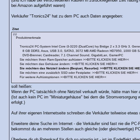
(und ich habe bei verschiedenen Käufen in zurückliegender Zeit häufig 
bei Amazon aufgeführt waren)
Verkäufer "Tronics24" hat zu dem PC auch Daten angegeben:
Zitat
Produktmerkmale
Tronics24 PC-System Intel Core i3-3220 (DualCore) Ivy Bridge 2 x 3.3 GHz 3. Gener
8 GB DDR3, Asus, USB 3.0, SATA3, 3072 MB AMD Radeon HD7950, 1000 GB S
DVD-Brenner, Cardreader, 7.1 Channel Sound, GigabitLan, GamerPC
Sie möchten Ihren Ram-Speicher aufrüsten >>BITTE KLICKEN SIE HIER<<
Sie möchten das Gehäuse ändern: >>BITTE KLICKEN SIE HIER<<
Sie möchten das Netzteil ändern (Beqiuet, Rasurbo): >>BITTE KLICKEN SIE HI
Sie möchten eine zusätzlich SSD oder Festplatte: >>BITTE KLICKEN SIE HIER<<
Für weitere Aufrüstoptionen >>BITTE KLICKEN SIE HIER<<
soll heißen:
Wenn der PC tatsächlich ohne Netzteil verkauft würde, hätte man hier 
(Ist auch kein PC im "Miniaturgehäuse" bei dem die Stromversorgung
erfolgt.)
Auf ihrer eigenen Internetseite schreiben die Verkäufer teilweise etw
Erweitere deine Suche im Internet - die Verkäufer sind fast nie die P
bekommst du an mehreren Stellen auch gleiche (oder gleichwertige) P
Überlege dir ob Ratenkauf für dich so günstig ist - ist im Endeffekt allem