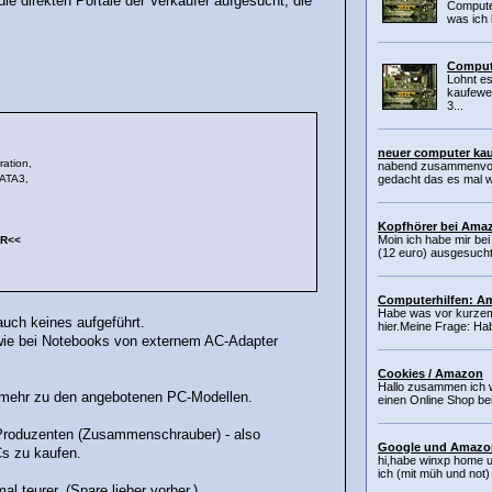
die direkten Portale der Verkäufer aufgesucht, die
Compute
was ich k
Comput
Lohnt es
kaufew
3...
neuer computer ka
ation,
nabend zusammenvor 
ATA3,
gedacht das es mal wi
Kopfhörer bei Ama
Moin ich habe mir be
ER<<
(12 euro) ausgesucht
Computerhilfen: A
Habe was vor kurzem
auch keines aufgeführt.
hier.Meine Frage: Hab
 wie bei Notebooks von externem AC-Adapter
Cookies / Amazon
Hallo zusammen ich w
as mehr zu den angebotenen PC-Modellen.
einen Online Shop be
C-Produzenten (Zusammenschrauber) - also
Google und Amazo
Cs zu kaufen.
hi,habe winxp home u
ich (mit müh und not) 
al teurer. (Spare lieber vorher.)