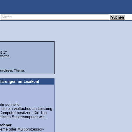
53:17
worten.
ten dieses Thema.
lärungen im Lexikon!
hr schnelle
die ein vielfaches an Leistung
Computer besitzen. Die Top
ellsten Supercomputer wel...
echner
teme oder Multiprozessor-