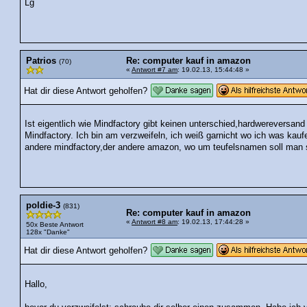
Lg
Patrios
Re: computer kauf in amazon
(70)
«
Antwort #7 am
: 19.02.13, 15:44:48 »
Hat dir diese Antwort geholfen?
Ist eigentlich wie Mindfactory gibt keinen unterschied,hardwereversan
Mindfactory. Ich bin am verzweifeln, ich weiß garnicht wo ich was kauf
andere mindfactory,der andere amazon, wo um teufelsnamen soll man so
poldie-3
(831)
Re: computer kauf in amazon
«
Antwort #8 am
: 19.02.13, 17:44:28 »
50x Beste Antwort
128x "Danke"
Hat dir diese Antwort geholfen?
Hallo,