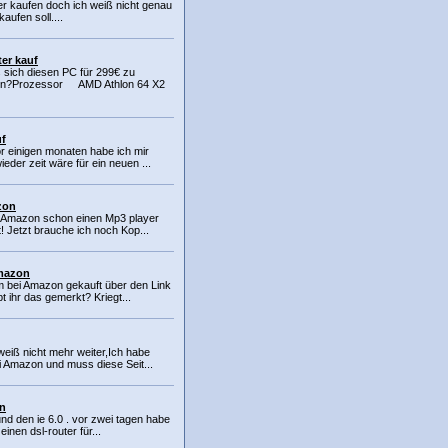
r kaufen doch ich weiß nicht genau
aufen soll....
er kauf
 sich diesen PC für 299€ zu
en?Prozessor AMD Athlon 64 X2
uf
einigen monaten habe ich mir
eder zeit wäre für ein neuen ...
zon
i Amazon schon einen Mp3 player
! Jetzt brauche ich noch Kop...
mazon
 bei Amazon gekauft über den Link
t ihr das gemerkt? Kriegt...
eiß nicht mehr weiter,Ich habe
i Amazon und muss diese Seit...
n
nd den ie 6.0 . vor zwei tagen habe
einen dsl-router für...