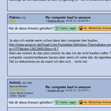
Patrios
Re: computer kauf in amazon
(70)
«
Antwort #4 am
: 19.02.13, 14:29:29 »
Hat dir diese Antwort geholfen?
Ja also ich würde wenn schon dann den computer hier kaufen,
http://www.amazon.de/Quad-Core-Festplatte-Definition-Thermaltake-ze
ie=UTF8&qid=1361280518&sr=8-7
Aber wie meinst du das jetzt,meinst du das ich da nicht kaufen sollte ? 
computer zusammenbauen lassen,aber wenn ich sehe das da irgendwa
Teil zu bekommen,ne da mach ich den sch... nicht mit.
AchimL
(49.198)
Special-Member
Re: computer kauf in amazon
«
Antwort #5 am
: 19.02.13, 15:16:57 »
1101x Beste Antwort
2180x "Danke"
Hat dir diese Antwort geholfen?