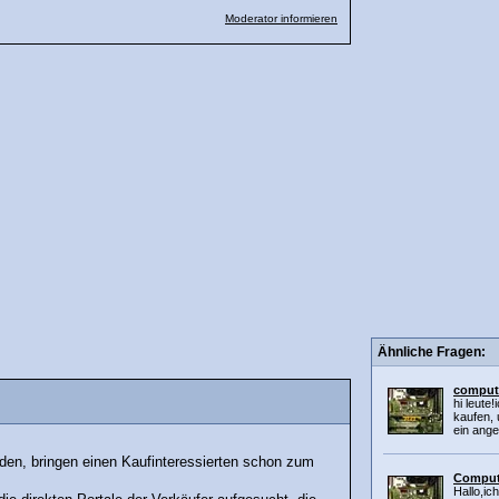
Moderator informieren
Ähnliche Fragen:
comput
hi leute
kaufen, 
ein ange
den, bringen einen Kaufinteressierten schon zum
Compute
Hallo,ic