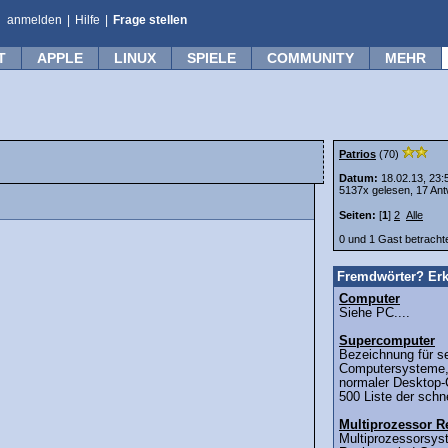
anmelden
|
Hilfe
|
Frage stellen
T
APPLE
LINUX
SPIELE
COMMUNITY
MEHR
Patrios
(70)
Datum:
18.02.13, 23:
5137x gelesen, 17 Ant
Seiten:
[
1
]
2
Alle
0 und 1 Gast betrach
Fremdwörter? Erk
Computer
Siehe PC....
Supercomputer
Bezeichnung für se
Computersysteme, 
normaler Desktop-
500 Liste der schn
Multiprozessor R
Multiprozessorsys