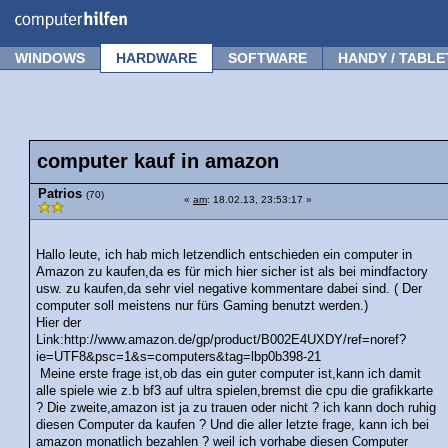
Forum
Tipps
News
Frage stellen
WINDOWS
HARDWARE
SOFTWARE
HANDY / TABLE
computer kauf in amazon
Patrios
(70)
«
am
: 18.02.13, 23:53:17 »
Hallo leute, ich hab mich letzendlich entschieden ein computer in
Amazon zu kaufen,da es für mich hier sicher ist als bei mindfactory
usw. zu kaufen,da sehr viel negative kommentare dabei sind. ( Der
computer soll meistens nur fürs Gaming benutzt werden.)
Hier der
Link:http://www.amazon.de/gp/product/B002E4UXDY/ref=noref?
ie=UTF8&psc=1&s=computers&tag=lbp0b398-21
Meine erste frage ist,ob das ein guter computer ist,kann ich damit
alle spiele wie z.b bf3 auf ultra spielen,bremst die cpu die grafikkarte
? Die zweite,amazon ist ja zu trauen oder nicht ? ich kann doch ruhig
diesen Computer da kaufen ? Und die aller letzte frage, kann ich bei
amazon monatlich bezahlen ? weil ich vorhabe diesen Computer