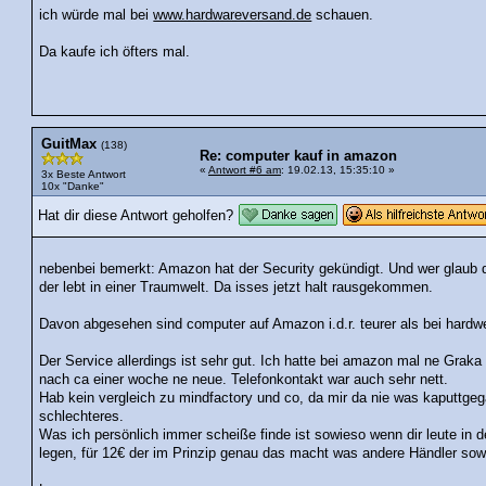
ich würde mal bei
www.hardwareversand.de
schauen.
Da kaufe ich öfters mal.
GuitMax
(138)
Re: computer kauf in amazon
«
Antwort #6 am
: 19.02.13, 15:35:10 »
3x Beste Antwort
10x "Danke"
Hat dir diese Antwort geholfen?
nebenbei bemerkt: Amazon hat der Security gekündigt. Und wer glaub d
der lebt in einer Traumwelt. Da isses jetzt halt rausgekommen.
Davon abgesehen sind computer auf Amazon i.d.r. teurer als bei hardw
Der Service allerdings ist sehr gut. Ich hatte bei amazon mal ne Graka
nach ca einer woche ne neue. Telefonkontakt war auch sehr nett.
Hab kein vergleich zu mindfactory und co, da mir da nie was kaputtgeg
schlechteres.
Was ich persönlich immer scheiße finde ist sowieso wenn dir leute in
legen, für 12€ der im Prinzip genau das macht was andere Händler so