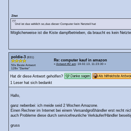
Zitat
Und ist das wirklich so,das dieser Computer kein Netzteil hat
Möglicherweise ist die Kiste dampfbetrieben, da braucht es kein Netztei
poldie-3
(831)
Re: computer kauf in amazon
«
Antwort #2 am
: 19.02.13, 11:23:30 »
50x Beste Antwort
128x "Danke"
Hat dir diese Antwort geholfen?
1 Leser hat sich bedankt
Hallo,
ganz nebenbei: ich meide seid 2 Wochen Amazone.
Einen Rechner im Internet bei einem Versandgroßhändler erst recht ni
auch Probleme diese durch servicefreunliche Verkäufer/Händler beseiti
gruss