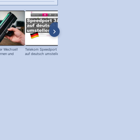
r Wechsel!
Telekom Speedport Router: Sprache
PC an Notebook Bildschirm
ernen und
auf deutsch umstellen!
anschließen - so geht's!