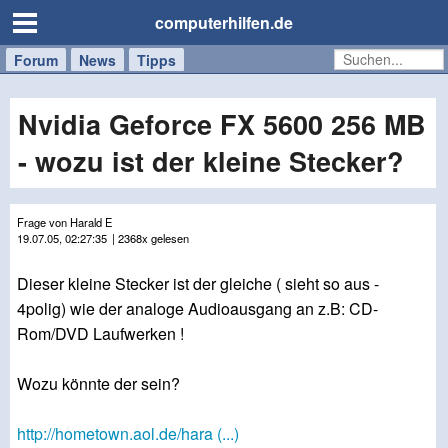
computerhilfen.de
Forum
Handy
Windows
Mac
News
Tipps
/
Tablet
Nvidia Geforce FX 5600 256 MB
- wozu ist der kleine Stecker?
Frage von Harald E
19.07.05, 02:27:35
| 2368x gelesen
Dieser kleine Stecker ist der gleiche ( sieht so aus -
4polig) wie der analoge Audioausgang an z.B: CD-
Rom/DVD Laufwerken !
Wozu könnte der sein?
http://hometown.aol.de/hara (...)