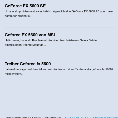
GeForce FX 5600 SE
hi habe ein problem und zwar hab ich eigentlich eine GeForce FX 5600 SE aber mein
computer erkennt s...
Geforce FX 5600 von MSI
Hallo Leute, habe ein Problem mit der oben beschriebenen Graka.Bei den
Einstellungen (rechte Maustas...
Treiber Geforce fx 5600
hab mal ne frage: welches ist zur zeit der beste treiber für die nvidia geforce fx 5600?
mein system...
Computerhilfen.de Forum-Software: SMF
2.7.4
|
SMF © 2024
,
Simple Machines