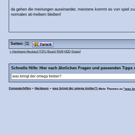
da gehen die meinungen auseinander, meistens kommt es von spiel zu s
normalen ati-treibern bleiben!
Seiten:
[
1
]
« Hardware-Neukauf [CPU,Board,RAM,HDD,Graka]
Schnelle Hilfe: Hier nach ähnlichen Fragen und passenden Tipps 
Computerhilfen
»
Hardware
»
was bringt der omega treiber?
| Mehr Themen zu
"was br