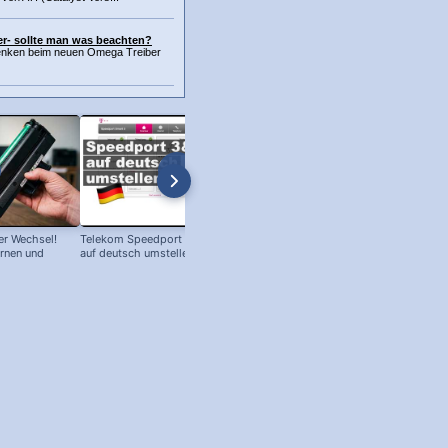
r- sollte man was beachten?
denken beim neuen Omega Treiber
r Wechsel!
Telekom Speedport Router: Sprache
PC an Notebook Bildschirm
ernen und
auf deutsch umstellen!
anschließen - so geht's!