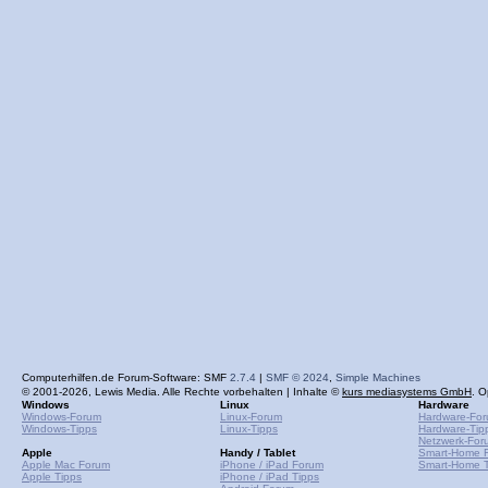
Computerhilfen.de Forum-Software: SMF
2.7.4
|
SMF © 2024
,
Simple Machines
© 2001-2026, Lewis Media. Alle Rechte vorbehalten | Inhalte ©
kurs mediasystems GmbH
. O
Windows
Linux
Hardware
Windows-Forum
Linux-Forum
Hardware-Fo
Windows-Tipps
Linux-Tipps
Hardware-Tip
Netzwerk-For
Apple
Handy / Tablet
Smart-Home 
Apple Mac Forum
iPhone / iPad Forum
Smart-Home T
Apple Tipps
iPhone / iPad Tipps