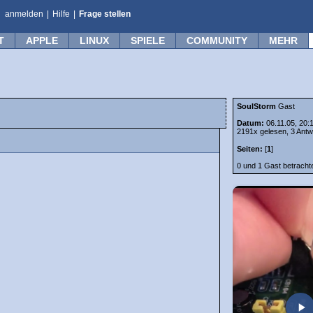
anmelden
|
Hilfe
|
Frage stellen
T
APPLE
LINUX
SPIELE
COMMUNITY
MEHR
SoulStorm
Gast
Datum:
06.11.05, 20:
2191x gelesen, 3 Antw
Seiten:
[
1
]
0 und 1 Gast betrach