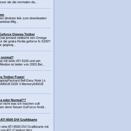
esser als die normalen da...
er.
 den direkten link zum downloaden
ankbar.Mfg...
 Geforce Omega Treiber
hat jemand vielleicht nen Omega
für die graka Nvdia geforce fx 5200?
r gegoog...
r normal?
p mit einer ATI 9100 und win
edion ist leider von 2003.Bei...
 Treiber Frage!
aptopPackard Bell Easy Note Ls
2410M6GB DDR 3 Memory640GB
ga oder Normal??
tzt nicht was ich machen soll
nen denn Neuen GeForce Nvidi...
ATI 8500 DVI Grafikkarte
 eine ATI 8500 DVI Grafikkarte mit
 von ATI (Catalyst Vers...