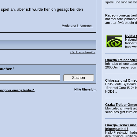
spiele und sind sie b
piel an, aber ich würde herlich gesagt bei den
Radeon omega treib
hat mal bitte jemand
am start?wäre sehr d
Moderator informieren
Nvidia
Nabend,
treiber 
hab zwa
CPU tauschen? »
Omega Treiber ode
Ich habe einene Lapto
2000Der Treiber von M
suchen!
Chipsatz und Omega
Hallo Leute!System:L
11hrIntel Core I5-
Hilfe Übersicht
ingt der omega treiber"
HDD1...
Graka Treiber Ome
Moin,also ich weiß je
schautes gibt zum ei
Omega-Treiber und 
inkompatibel?
Hallo Freaks,ich habe
den Original-Treibern