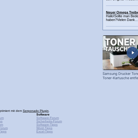
Neuer Omega Treibe
Hallo!Sollte man Be
haben?Vielen Dank...
Samsung Drucker Tone
Toner-Kartusche entf
ersetzen!
ptimiert mit dem
Serponado Plugin
.
Software
rum
Software-Forum
ps
Sicherheits-Forum
um
Software-Tipps
Forum
Word-Tipps
ipps
Excel-Tipps