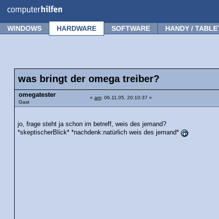
Forum
Tipps
News
Frage stellen
WINDOWS
HARDWARE
SOFTWARE
HANDY / TABLE
was bringt der omega treiber?
omegatester
«
am
: 06.11.05, 20:10:37 »
Gast
jo, frage steht ja schon im betreff, weis des jemand?
*skeptischerBlick* *nachdenk:natürlich weis des jemand*