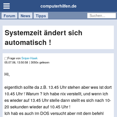
computerhilfen.de
Forum
Handy
Windows
Mac
News
Tipps
/
Tablet
Systemzeit ändert sich
automatisch !
Frage von
Sniper-Hawk
05.07.06, 13:50:58
| 3050x gelesen
Hi,
eigentlich sollte da z.B. 13.45 Uhr stehen aber wes ist dort
10.45 Uhr ! Warum ? Ich habe nix verstellt, und wenn ich
es wieder auf 13.45 Uhr stelle dann stellt es sich nach 10-
20 sekunden wieder auf 10.45 Uhr !
Ich hab es auch im DOS versucht aber mit dem befehl