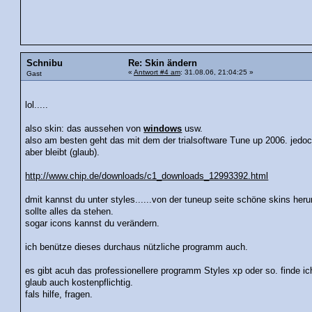
Schnibu
Re: Skin ändern
«
Antwort #4 am
: 31.08.06, 21:04:25 »
Gast
lol.....
also skin: das aussehen von
windows
usw.
also am besten geht das mit dem der trialsoftware Tune up 2006. jedoch
aber bleibt (glaub).
http://www.chip.de/downloads/c1_downloads_12993392.html
dmit kannst du unter styles......von der tuneup seite schöne skins herun
sollte alles da stehen.
sogar icons kannst du verändern.
ich benütze dieses durchaus nützliche programm auch.
es gibt acuh das professionellere programm Styles xp oder so. finde ich
glaub auch kostenpflichtig.
fals hilfe, fragen.