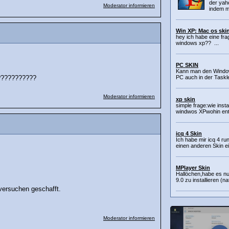
der yah
Moderator informieren
indem m
Win XP: Mac os skin
hey ich habe eine fra
windows xp?? ...
PC SKIN
Kann man den Window
PC auch in der Taskle
???????????
Moderator informieren
xp skin
simple frage:wie insta
windwos XPwohin entp
icq 4 Skin
Ich habe mir icq 4 r
einen anderen Skin ei
MPlayer Skin
Hallöchen,habe es nu
9.0 zu installieren (na
 versuchen geschafft.
Moderator informieren