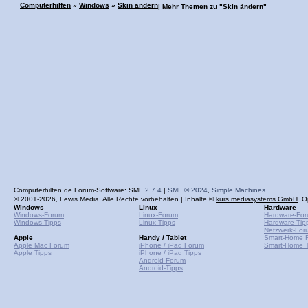
Computerhilfen
»
Windows
»
Skin ändern
| Mehr Themen zu
"Skin ändern"
Computerhilfen.de Forum-Software: SMF
2.7.4
|
SMF © 2024
,
Simple Machines
© 2001-2026, Lewis Media. Alle Rechte vorbehalten | Inhalte ©
kurs mediasystems GmbH
. O
Windows
Linux
Hardware
Windows-Forum
Linux-Forum
Hardware-Fo
Windows-Tipps
Linux-Tipps
Hardware-Tip
Netzwerk-For
Apple
Handy / Tablet
Smart-Home 
Apple Mac Forum
iPhone / iPad Forum
Smart-Home T
Apple Tipps
iPhone / iPad Tipps
Android-Forum
Android-Tipps