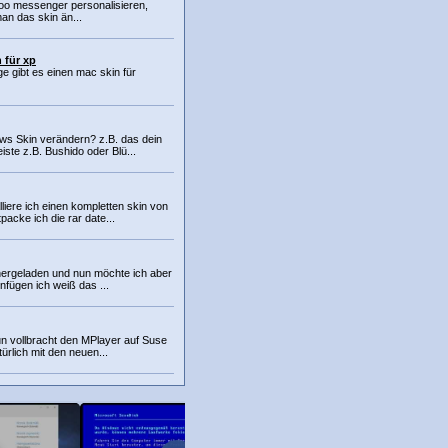
oo messenger personalisieren,
an das skin än...
 für xp
ge gibt es einen mac skin für
s Skin verändern? z.B. das dein
iste z.B. Bushido oder Blü...
lliere ich einen kompletten skin von
acke ich die rar date...
unergeladen und nun möchte ich aber
nfügen ich weiß das ...
n vollbracht den MPlayer auf Suse
türlich mit den neuen...