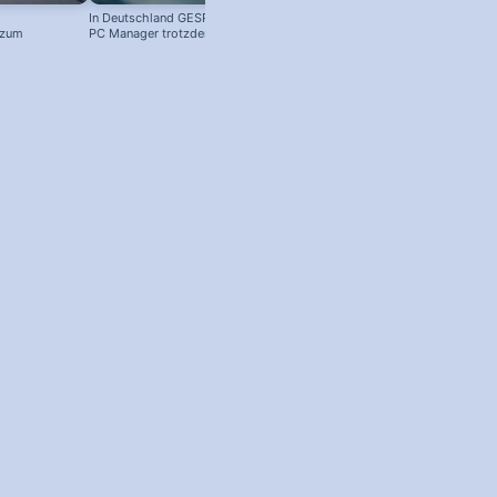
In Deutschland GESPERRT: Microsoft
 zum
PC Manager trotzdem installieren
! #windowstipps