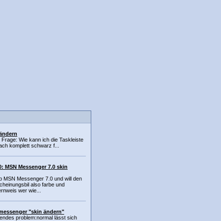
 ändern
e Frage: Wie kann ich die Taskleiste
ch komplett schwarz f...
: MSN Messenger 7.0 skin
ab MSN Messenger 7.0 und will den
cheinungsbil also farbe und
rnweis wer wie...
messenger "skin ändern"
gendes problem:normal lässt sich