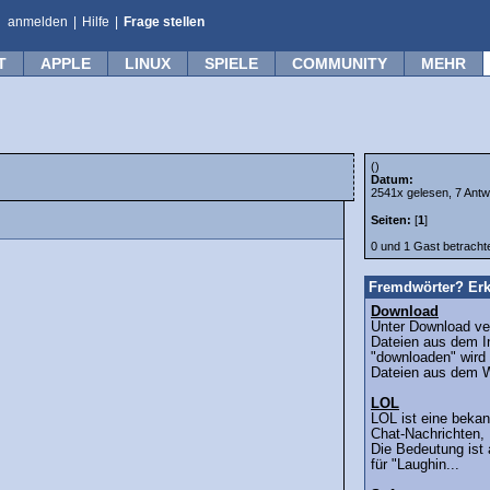
anmelden
|
Hilfe
|
Frage stellen
T
APPLE
LINUX
SPIELE
COMMUNITY
MEHR
()
Datum:
2541x gelesen, 7 Antw
Seiten:
[
1
]
0 und 1 Gast betrach
Fremdwörter? Erk
Download
Unter Download ver
Dateien aus dem In
"downloaden" wird
Dateien aus dem W
LOL
LOL ist eine beka
Chat-Nachrichten,
Die Bedeutung ist 
für "Laughin...