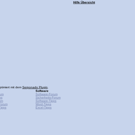
Hilfe Übersicht
ptimiert mit dem
Serponado Plugin
.
Software
rum
Software-Forum
ps
Sicherheits-Forum
um
Software-Tipps
Forum
Word-Tipps
ipps
Excel-Tipps