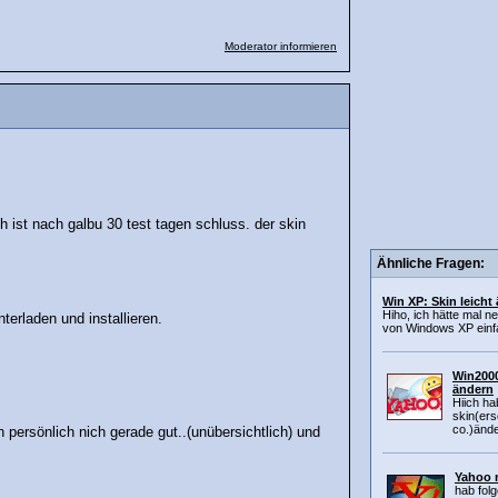
Moderator informieren
 ist nach galbu 30 test tagen schluss. der skin
Ähnliche Fragen:
Win XP: Skin leicht
Hiho, ich hätte mal n
terladen und installieren.
von Windows XP einfa
Win2000
ändern
Hiich h
skin(ers
co.)ände
 persönlich nich gerade gut..(unübersichtlich) und
Yahoo 
hab fol