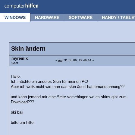
Forum
Tipps
News
Frage stellen
WINDOWS
HARDWARE
SOFTWARE
HANDY / TABLE
Skin ändern
myremix
«
am
: 31.08.06, 19:46:44 »
Gast
Hallo,
Ich möchte ein anderes Skin für meinen PC!
Aber ich weiß nicht wie man das skin ädert hat jemand ahnung??
und kann jemand mir eine Seite vorschlagen wo es skins gibt zum
Download???
oki baii
bitte um hilfe!