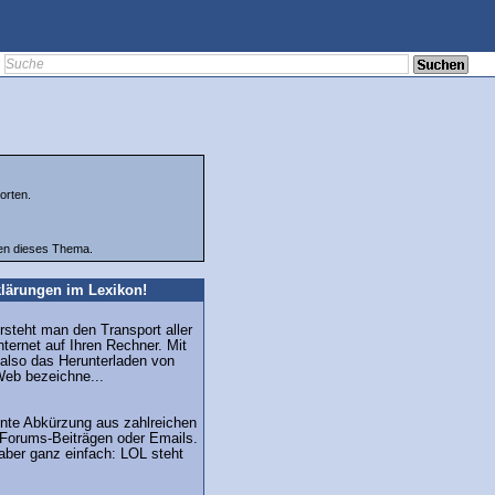
orten.
ten dieses Thema.
lärungen im Lexikon!
steht man den Transport aller
ternet auf Ihren Rechner. Mit
 also das Herunterladen von
eb bezeichne...
nnte Abkürzung aus zahlreichen
 Forums-Beiträgen oder Emails.
aber ganz einfach: LOL steht