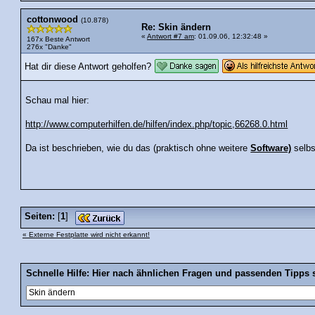
cottonwood
(10.878)
Re: Skin ändern
«
Antwort #7 am
: 01.09.06, 12:32:48 »
167x Beste Antwort
276x "Danke"
Hat dir diese Antwort geholfen?
Schau mal hier:
http://www.computerhilfen.de/hilfen/index.php/topic,66268.0.html
Da ist beschrieben, wie du das (praktisch ohne weitere
Software)
selbs
Seiten:
[
1
]
« Externe Festplatte wird nicht erkannt!
Schnelle Hilfe: Hier nach ähnlichen Fragen und passenden Tipps 