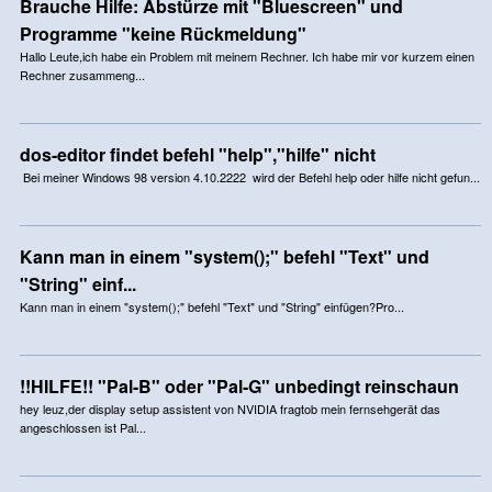
Brauche Hilfe: Abstürze mit "Bluescreen" und
Programme "keine Rückmeldung"
Hallo Leute,ich habe ein Problem mit meinem Rechner. Ich habe mir vor kurzem einen
Rechner zusammeng...
dos-editor findet befehl "help","hilfe" nicht
Bei meiner Windows 98 version 4.10.2222 wird der Befehl help oder hilfe nicht gefun...
Kann man in einem "system();" befehl "Text" und
"String" einf...
Kann man in einem "system();" befehl "Text" und "String" einfügen?Pro...
!!HILFE!! "Pal-B" oder "Pal-G" unbedingt reinschaun
hey leuz,der display setup assistent von NVIDIA fragtob mein fernsehgerät das
angeschlossen ist Pal...