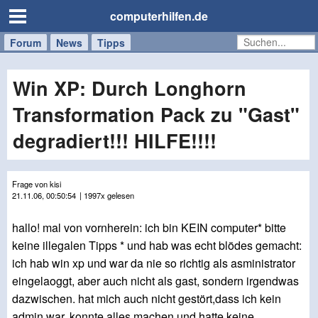
computerhilfen.de
Forum
Handy
Windows
Mac
News
Tipps
/
Tablet
Win XP: Durch Longhorn
Transformation Pack zu "Gast"
degradiert!!! HILFE!!!!
Frage von kisi
21.11.06, 00:50:54
| 1997x gelesen
hallo! mal von vornherein: ich bin KEIN computer* bitte
keine illegalen Tipps * und hab was echt blödes gemacht:
ich hab win xp und war da nie so richtig als asministrator
eingelaoggt, aber auch nicht als gast, sondern irgendwas
dazwischen. hat mich auch nicht gestört,dass ich kein
admin war, konnte alles machen und hatte keine