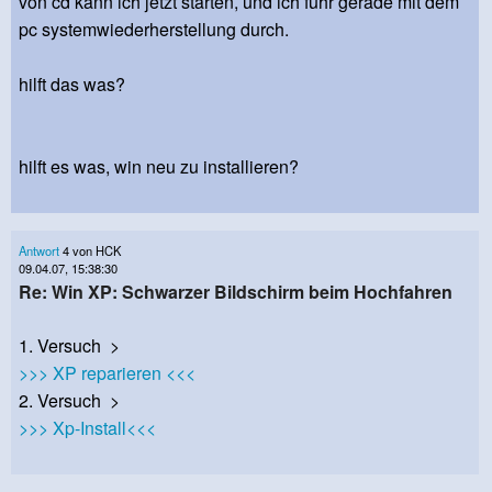
von cd kann ich jetzt starten, und ich führ gerade mit dem
pc systemwiederherstellung durch.
hilft das was?
hilft es was, win neu zu installieren?
Antwort
4 von HCK
09.04.07, 15:38:30
Re: Win XP: Schwarzer Bildschirm beim Hochfahren
1. Versuch >
>>> XP reparieren <<<
2. Versuch >
>>> Xp-Install<<<