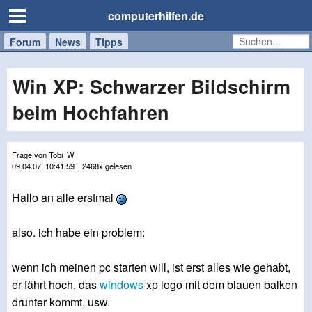
computerhilfen.de
Forum
Handy
Windows
Mac
News
Tipps
/
Tablet
Win XP: Schwarzer Bildschirm
beim Hochfahren
Frage von Tobi_W
09.04.07, 10:41:59
| 2468x gelesen
Hallo an alle erstmal
also. ich habe ein problem:
wenn ich meinen pc starten will, ist erst alles wie gehabt,
er fährt hoch, das
windows
xp logo mit dem blauen balken
drunter kommt, usw.