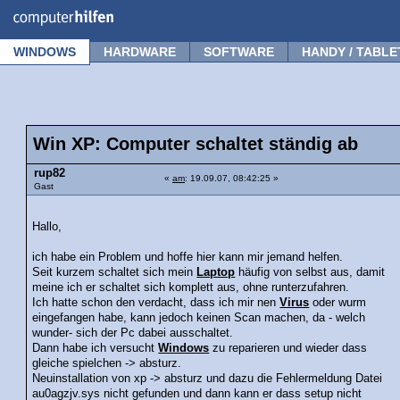
Forum
Tipps
News
Frage stellen
WINDOWS
HARDWARE
SOFTWARE
HANDY / TABLE
Win XP: Computer schaltet ständig ab
rup82
«
am
: 19.09.07, 08:42:25 »
Gast
Hallo,
ich habe ein Problem und hoffe hier kann mir jemand helfen.
Seit kurzem schaltet sich mein
Laptop
häufig von selbst aus, damit
meine ich er schaltet sich komplett aus, ohne runterzufahren.
Ich hatte schon den verdacht, dass ich mir nen
Virus
oder wurm
eingefangen habe, kann jedoch keinen Scan machen, da - welch
wunder- sich der Pc dabei ausschaltet.
Dann habe ich versucht
Windows
zu reparieren und wieder dass
gleiche spielchen -> absturz.
Neuinstallation von xp -> absturz und dazu die Fehlermeldung Datei
au0agzjv.sys nicht gefunden und dann kann er dass setup nicht