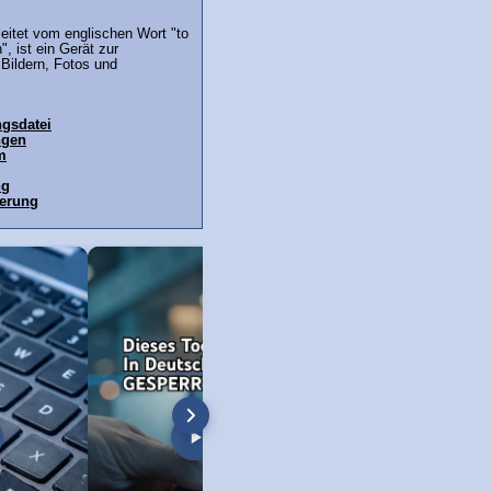
eitet vom englischen Wort "to
", ist ein Gerät zur
 Bildern, Fotos und
gsdatei
ngen
m
ng
terung