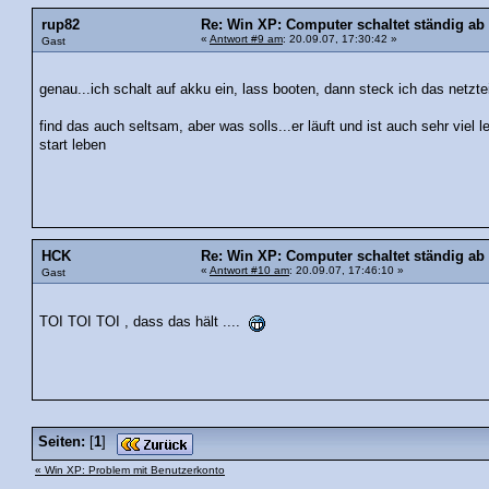
rup82
Re: Win XP: Computer schaltet ständig ab
«
Antwort #9 am
: 20.09.07, 17:30:42 »
Gast
genau...ich schalt auf akku ein, lass booten, dann steck ich das netzteil
find das auch seltsam, aber was solls...er läuft und ist auch sehr viel
start leben
HCK
Re: Win XP: Computer schaltet ständig ab
«
Antwort #10 am
: 20.09.07, 17:46:10 »
Gast
TOI TOI TOI , dass das hält ....
Seiten:
[
1
]
« Win XP: Problem mit Benutzerkonto