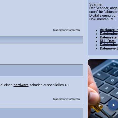
Scanner
Der Scanner, abgel
scan" für "abtasten
Digitalisierung von
Dokumenten. M...
Auslagerun
Moderator informieren
Dateiendu
Dateisyste
DLL Datei
Dateiendu
Dateierwei
al einen
hardware
schaden ausschließen zu
Moderator informieren