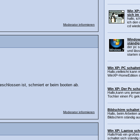
Win XP:
sich im
hallo, i
ich den 
Moderator informieren
cd wiede
Windows
ständig
der pc s
und läss
starten 
Win XP: PC schaltet
Hallo,vielleicht kann
WinXP-HomeEdition sc
geschlossen ist, schmiert er beim booten ab.
Win XP: Der Pc scha
Hallo,kann uns jeman
Tochter einen Pc gek
Bildschirm schaltet
Moderator informieren
Hallo, beim Arbeiten 
Bildschirm ständig au
Win XP: Laptop scha
Hallo!Hab ein großes
schaltet sich ständig 