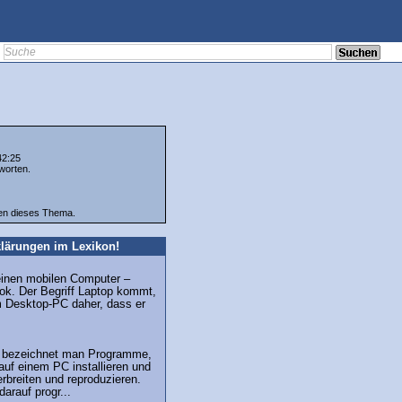
42:25
worten.
ten dieses Thema.
lärungen im Lexikon!
r einen mobilen Computer –
ok. Der Begriff Laptop kommt,
m Desktop-PC daher, dass er
s bezeichnet man Programme,
 auf einem PC installieren und
erbreiten und reproduzieren.
arauf progr...