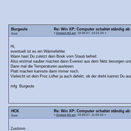
Burgeule
Re: Win XP: Computer schaltet ständig ab
«
Antwort #3 am
: 19.09.07, 10:21:24 »
Gast
Hi,
eventuell ist es ein Wärmefehler.
Wann hast Du zuletzt dein Book vom Staub befreit.
Also erstmal sauber machen dann Everest aus dem Netz besorgen und i
Dann mal die Temperaturen auslesen.
Platt machen kannste dann immer noch.
Vieleicht ist dein Proz.Lüfter ja auch defekt, ob der dreht kannst Du a
mfg Burgeule
HCK
Re: Win XP: Computer schaltet ständig ab
«
Antwort #4 am
: 19.09.07, 11:05:42 »
Gast
Zustimm ...