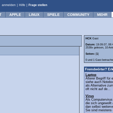
anmelden
|
Hilfe
|
Frage stellen
T
APPLE
LINUX
SPIELE
COMMUNITY
MEHR
HCK
Gast
Datum:
19.09.07, 08:
2538x gelesen, 10 Ant
Seiten:
[
1
]
0 und 1 Gast betrach
Fremdwörter? Erk
Laptop
Älterer Begriff fü
siehe auch Notebo
als Alternative zu
oft nicht auf de...
Virus
Als Computerviru
die sich ungewollt
dan selbst weiterv
Sie sind meistens d