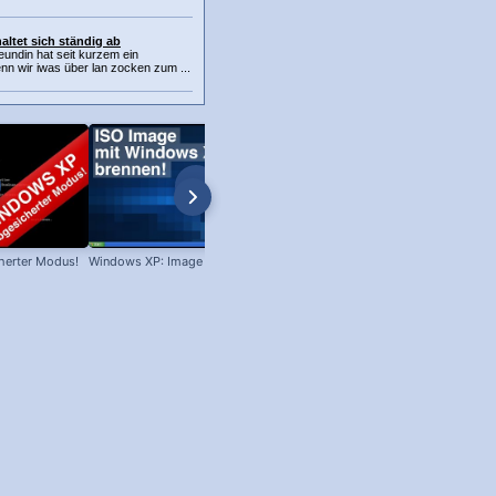
altet sich ständig ab
eundin hat seit kurzem ein
nn wir iwas über lan zocken zum ...
herter Modus!
Windows XP: Image brennen!
Win XP: Welches Servicepack ist
installiert?