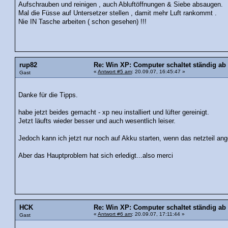
Aufschrauben und reinigen , auch Abluftöffnungen & Siebe absaugen.
Mal die Füsse auf Untersetzer stellen , damit mehr Luft rankommt .
Nie IN Tasche arbeiten ( schon gesehen) !!!
rup82
Re: Win XP: Computer schaltet ständig ab
«
Antwort #5 am
: 20.09.07, 16:45:47 »
Gast
Danke für die Tipps.
habe jetzt beides gemacht - xp neu installiert und lüfter gereinigt.
Jetzt läufts wieder besser und auch wesentlich leiser.
Jedoch kann ich jetzt nur noch auf Akku starten, wenn das netzteil an
Aber das Hauptproblem hat sich erledigt...also merci
HCK
Re: Win XP: Computer schaltet ständig ab
«
Antwort #6 am
: 20.09.07, 17:11:44 »
Gast