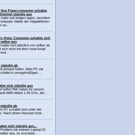
 Ihre Frage:computer schaltet
 internet ständig aus
ch habe seit einigen tagen, nachdem
computer mittels der mitgelieferten
r au...
 Vista: Computer schaltet sich
 selber aus
chaltet sich plötzlich von selber ab
t sich nicht mit dem reset knopf
sond...
 ständig ab
 mir jemand helfen. Mein PC mit
haltet in unregelmäßigen ...
ltet sich ständig aus
d helfen?Wir haben für unsere
auft:AMD Athlon 1.40 GHz..der...
 ständig ab
am PC schaltet sich unter der
s. Nach einem Neustart funk...
ltet sich ständig aus...
 Problem mit meinem Laptop! Er
selber aus, es erscheint ...