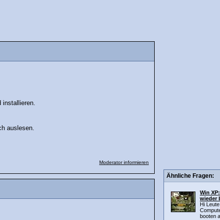
nstallieren.
uch auslesen.
Moderator informieren
Ähnliche Fragen:
Win XP:
wieder 
Hi Leute
Computer
booten au