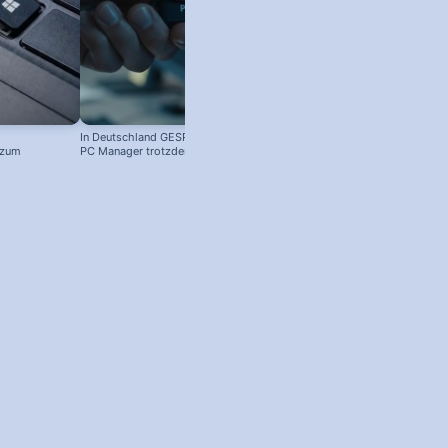
In Deutschland GESPERRT: Microsoft
 zum
PC Manager trotzdem installieren
! #windowstipps