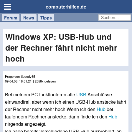
computerhilfen.de
Forum
Handy
Windows
Mac
News
Tipps
/
Tablet
Windows XP: USB-Hub und
der Rechner fährt nicht mehr
hoch
Frage von Speedy65
09.04.08, 18:51:21
| 2558x gelesen
Bei meinem PC funktionieren alle
USB
Anschlüsse
einwandfrei, aber wenn ich einen USB-Hub anstecke fährt
der Rechner nicht mehr hoch.Wenn ich den
Hub
bei
laufendem Rechner anstecke, dann finde ich den
Hub
nirgends angezeigt.
Ich habe bereits verschiedene USB-Hub ausprobiert, an