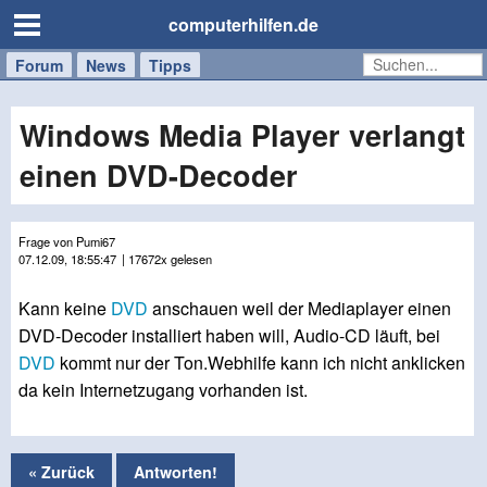
computerhilfen.de
Forum
Handy
Windows
Mac
News
Tipps
/
Tablet
Windows Media Player verlangt
einen DVD-Decoder
Frage von Pumi67
07.12.09, 18:55:47
| 17672x gelesen
Kann keine
DVD
anschauen weil der Mediaplayer einen
DVD-Decoder installiert haben will, Audio-CD läuft, bei
DVD
kommt nur der Ton.Webhilfe kann ich nicht anklicken
da kein Internetzugang vorhanden ist.
« Zurück
Antworten!