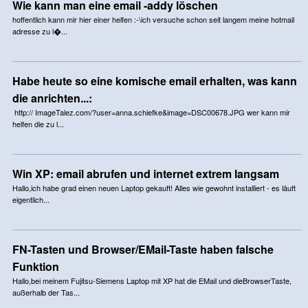
Wie kann man eine email -addy löschen
hoffentlich kann mir hier einer helfen :-\ich versuche schon seit langem meine hotmail
adresse zu l�...
Habe heute so eine komische email erhalten, was kann
die anrichten...:
http:// ImageTalez.com/?user=anna.schiefke&image=DSC00678.JPG wer kann mir
helfen die zu l...
Win XP: email abrufen und internet extrem langsam
Hallo,ich habe grad einen neuen Laptop gekauft! Alles wie gewohnt installiert - es läuft
eigentlich...
FN-Tasten und Browser/EMail-Taste haben falsche
Funktion
Hallo,bei meinem Fujitsu-Siemens Laptop mit XP hat die EMail und dieBrowserTaste,
außerhalb der Tas...