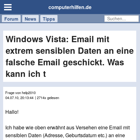
computerhilfen.de
Forum
Handy
Windows
Mac
News
Tipps
/
Tablet
Windows Vista: Email mit
extrem sensiblen Daten an eine
falsche Email geschickt. Was
kann ich t
Frage von help2010
04.07.10, 20:13:44
| 2714x gelesen
Hallo!
Ich habe wie oben erwähnt aus Versehen eine Email mit
sensiblen Daten (Adresse, Geburtsdatum etc.) an eine