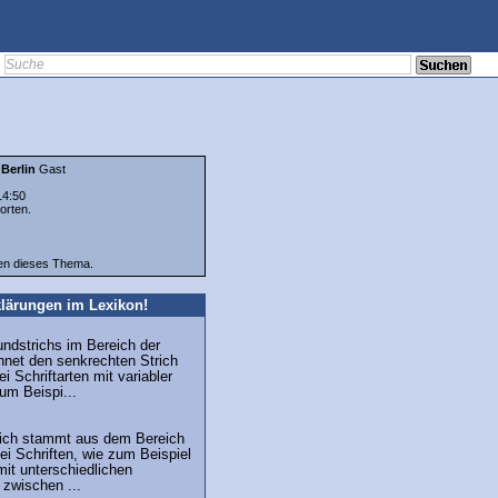
Berlin
Gast
14:50
orten.
ten dieses Thema.
lärungen im Lexikon!
undstrichs im Bereich der
hnet den senkrechten Strich
i Schriftarten mit variabler
zum Beispi...
trich stammt aus dem Bereich
ei Schriften, wie zum Beispiel
mit unterschiedlichen
 zwischen ...