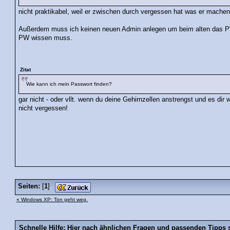
nicht praktikabel, weil er zwischen durch vergessen hat was er machen
Außerdem muss ich keinen neuen Admin anlegen um beim alten das PW
PW wissen muss.
Zitat
Wie kann ich mein Passwort finden?
gar nicht - oder vllt. wenn du deine Gehirnzellen anstrengst und es dir w
nicht vergessen!
Seiten:
[
1
]
« Windows XP: Ton geht weg.
Schnelle Hilfe: Hier nach ähnlichen Fragen und passenden Tipps 