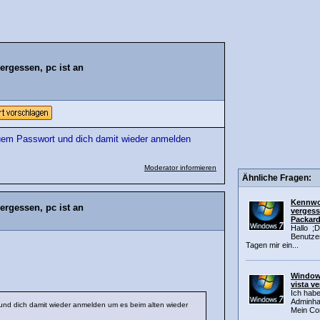
ergessen, pc ist an
uem Passwort und dich damit wieder anmelden
Moderator informieren
Ähnliche Fragen:
Kennwo
ergessen, pc ist an
vergess
Packard
Hallo ;
Benutze
Tagen mir ein...
Windows
vista v
Ich hab
Adminha
und dich damit wieder anmelden um es beim alten wieder
Mein Co