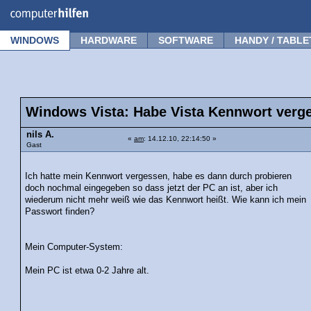
Forum
Tipps
News
Frage stellen
WINDOWS
HARDWARE
SOFTWARE
HANDY / TABLE
Windows Vista: Habe Vista Kennwort verge
nils A.
«
am
: 14.12.10, 22:14:50 »
Gast
Ich hatte mein Kennwort vergessen, habe es dann durch probieren
doch nochmal eingegeben so dass jetzt der PC an ist, aber ich
wiederum nicht mehr weiß wie das Kennwort heißt. Wie kann ich mein
Passwort finden?
Mein Computer-System:
Mein PC ist etwa 0-2 Jahre alt.