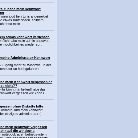
s 7: habe mein kennwort
sen
 mein ipod bei i tunis angemeldet
te etwas runterladen. seitdem
ch ohne mein ...
ein admis kennwort vergessen
en?ich habe mein admin passwort
e möglichkeit es wieder zu...
meine Administrator-Kennwort
en Zugang mehr zu Windows. In der
 Computer so hochgefahren...
abe mein Kennwort vergessen??
nzt nicht??
ihr könnt mir helfen!!habe das
nnwort vergessen wie kann i...
gessen ohne Diskette hilfe
 ultimate, und mein kennwort
 einzigste administrator:( , ...
abe mein kennwort vergessen
ehr auf die window s
in notebook acer. betriebsystem