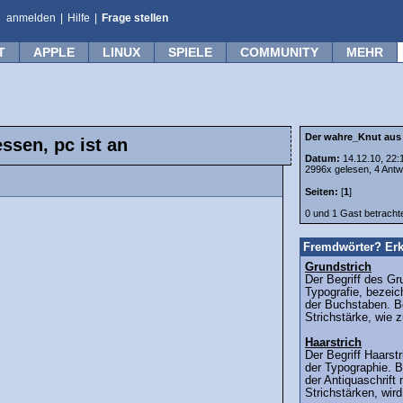
anmelden
|
Hilfe
|
Frage stellen
T
APPLE
LINUX
SPIELE
COMMUNITY
MEHR
Der wahre_Knut aus 
ssen, pc ist an
Datum:
14.12.10, 22:
2996x gelesen, 4 Antw
Seiten:
[
1
]
0 und 1 Gast betrach
Fremdwörter? Erk
Grundstrich
Der Begriff des Gr
Typografie, bezeic
der Buchstaben. Be
Strichstärke, wie 
Haarstrich
Der Begriff Haars
der Typographie. B
der Antiquaschrift 
Strichstärken, wird