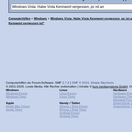
Computerhilfen
»
Windows
»
Windows Vista: Habe Vista Kennwort vergessen, pc ist 
Kennwort vergessen ist"
Computerhilfen.de Forum-Software: SMF
2.7.4
|
SMF © 2024
,
Simple Machines
© 2001-2026, Lewis Media. Alle Rechte vorbehalten | Inhalte ©
kurs mediasystems GmbH
. O
Windows
Linux
Hardware
Windows-Forum
Linux-Forum
Hardware-Fo
Windows-Tipps
Linux-Tipps
Hardware-Tip
Netzwerk-For
Apple
Handy / Tablet
Smart-Home 
Apple Mac Forum
iPhone / iPad Forum
Smart-Home T
Apple Tipps
iPhone / iPad Tipps
Android-Forum
Android-Tipps