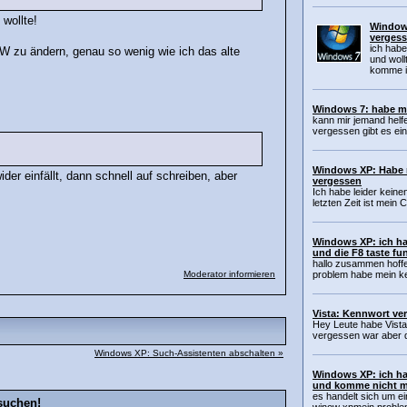
 wollte!
Window
verges
ich habe
 zu ändern, genau so wenig wie ich das alte
und woll
komme i
Windows 7: habe m
kann mir jemand helf
vergessen gibt es ein
Windows XP: Habe 
ider einfällt, dann schnell auf schreiben, aber
vergessen
Ich habe leider kein
letzten Zeit ist mein
Windows XP: ich h
und die F8 taste fu
hallo zusammen hoffe 
Moderator informieren
problem habe mein ke
Vista: Kennwort ver
Hey Leute habe Vista
vergessen war aber der
Windows XP: Such-Assistenten abschalten »
Windows XP: ich h
und komme nicht m
es handelt sich um e
suchen!