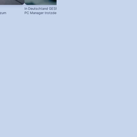
In Deutschland GESPERRT: Microsoft
Kostenloser Windows Anti-Viren-
 zum
PC Manager trotzdem installieren
Schutz: So aktivierst du ihn!
! #windowstipps