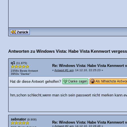
Antworten zu Windows Vista: Habe Vista Kennwort vergesse
q1
(11.875)
Re: Windows Vista: Habe Vista Kennwort v
«
Antwort #1 am
: 14.12.10, 22:25:23 »
2358x Beste Antwort
3953x "Danke"
Hat dir diese Antwort geholfen?
hm,schon schlecht,wenn man sich sein passwort nicht merken kann.e
sebnator
(9.908)
Re: Windows Vista: Habe Vista Kennwort v
«
Antwort #2 am
: 14.12.10, 22:26:48 »