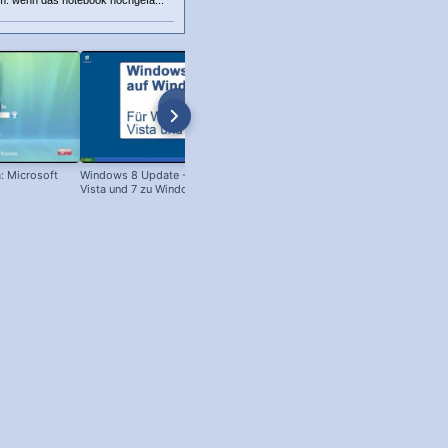
m: wenn das notebook hochgefa...
: Microsoft
Windows 8 Update - Von Win XP,
Festplatte formatieren & löschen:
Vista und 7 zu Windows 8!
XP, Vista, Windows 7