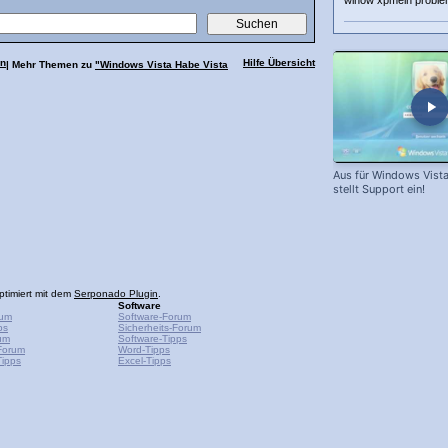
winow xpmein proble
an
Hilfe Übersicht
| Mehr Themen zu
"Windows Vista Habe Vista
Aus für Windows Vista
stellt Support ein!
ptimiert mit dem
Serponado Plugin
.
Software
rum
Software-Forum
ps
Sicherheits-Forum
um
Software-Tipps
Forum
Word-Tipps
ipps
Excel-Tipps