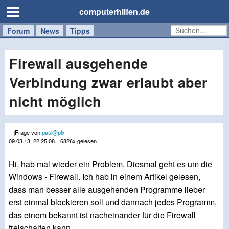
computerhilfen.de
Forum
Handy
Windows
Mac
News
Tipps
/
Tablet
Firewall ausgehende
Verbindung zwar erlaubt aber
nicht möglich
Frage von
paul@plx
09.03.13, 22:25:08
| 6826x gelesen
Hi, hab mal wieder ein Problem. Diesmal geht es um die
Windows - Firewall. Ich hab in einem Artikel gelesen,
dass man besser alle ausgehenden Programme lieber
erst einmal blockieren soll und dannach jedes Programm,
das einem bekannt ist nacheinander für die Firewall
freischalten kann.