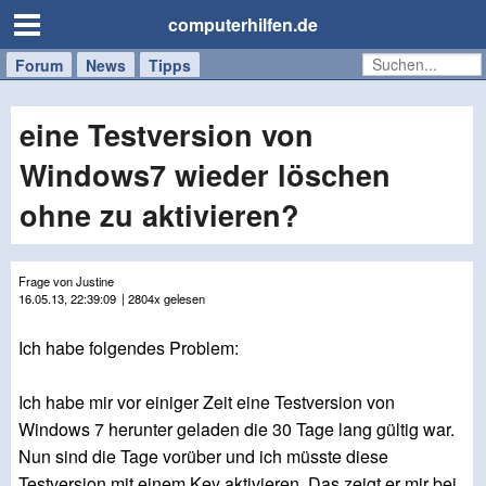
computerhilfen.de
Forum
Handy
Windows
Mac
News
Tipps
/
Tablet
eine Testversion von
Windows7 wieder löschen
ohne zu aktivieren?
Frage von Justine
16.05.13, 22:39:09
| 2804x gelesen
Ich habe folgendes Problem:
Ich habe mir vor einiger Zeit eine Testversion von
Windows 7 herunter geladen die 30 Tage lang gültig war.
Nun sind die Tage vorüber und ich müsste diese
Testversion mit einem Key aktivieren. Das zeigt er mir bei