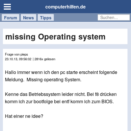
computerhilfen.de
Forum
Handy
Windows
Mac
News
Tipps
/
Tablet
missing Operating system
Frage von pieps
23.10.13, 09:56:02
| 2816x gelesen
Hallo immer wenn ich den pc starte erscheint folgende
Meldung. Missing operating System.
Kenne das Betriebssystem leider nicht. Bei f8 drücken
komm ich zur bootfolge bei entf komm ich zum BIOS.
Hat einer ne idee?