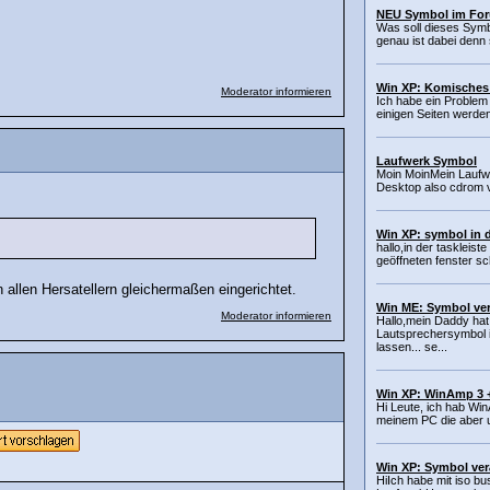
NEU Symbol im Fo
Was soll dieses Symbo
genau ist dabei denn
Win XP: Komisches
Moderator informieren
Ich habe ein Problem
einigen Seiten werden b
Laufwerk Symbol
Moin MoinMein Laufwe
Desktop also cdrom v
Win XP: symbol in d
hallo,in der taskleiste
geöffneten fenster sch
on allen Hersatellern gleichermaßen eingerichtet.
Win ME: Symbol ve
Moderator informieren
Hallo,mein Daddy ha
Lautsprechersymbol i
lassen... se...
Win XP: WinAmp 3 
Hi Leute, ich hab Wi
meinem PC die aber u
Win XP: Symbol ver
HiIch habe mit iso bus