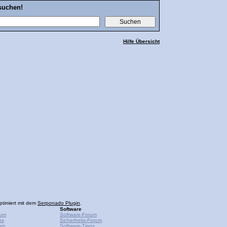
suchen!
Hilfe Übersicht
ptimiert mit dem
Serponado Plugin
.
Software
rum
Software-Forum
ps
Sicherheits-Forum
um
Software-Tipps