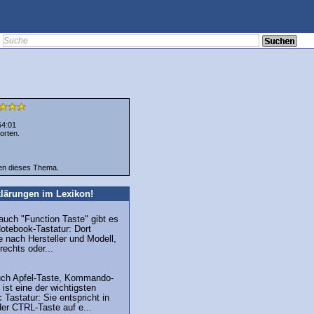
54:01
orten.
ten dieses Thema.
lärungen im Lexikon!
auch "Function Taste" gibt es
Notebook-Tastatur: Dort
je nach Hersteller und Modell,
rechts oder...
uch Apfel-Taste, Kommando-
ist eine der wichtigsten
 Tastatur: Sie entspricht in
er CTRL-Taste auf e...