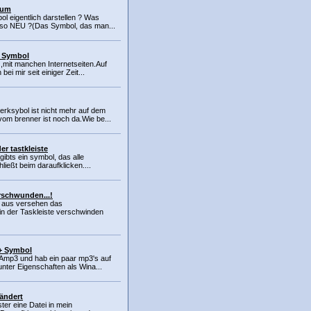
rum
l eigentlich darstellen ? Was
 so NEU ?(Das Symbol, das man...
 Symbol
 ,mit manchen Internetseiten.Auf
ei mir seit einiger Zeit...
rksybol ist nicht mehr auf dem
om brenner ist noch da.Wie be...
er tastkleiste
 gibts ein symbol, das alle
ließt beim daraufklicken....
rschwunden...!
t aus versehen das
n der Taskleiste verschwinden
+ Symbol
nAmp3 und hab ein paar mp3's auf
nter Eigenschaften als Wina...
ändert
ter eine Datei in mein