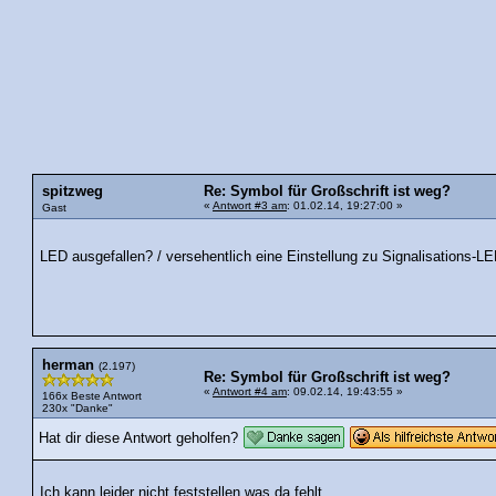
spitzweg
Re: Symbol für Großschrift ist weg?
«
Antwort #3 am
: 01.02.14, 19:27:00 »
Gast
LED ausgefallen? / versehentlich eine Einstellung zu Signalisations-L
herman
(2.197)
Re: Symbol für Großschrift ist weg?
«
Antwort #4 am
: 09.02.14, 19:43:55 »
166x Beste Antwort
230x "Danke"
Hat dir diese Antwort geholfen?
Ich kann leider nicht feststellen was da fehlt.