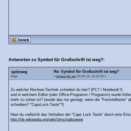
Antworten zu Symbol für Großschrift ist weg?:
Re: Symbol für Großschrift ist weg?
spitzweg
Gast
«
Antwort #1 am
: 01.02.14, 15:12:22 »
Zu welcher Rechner-Technik schreibst du hier? (PC? / Notebook?)
und in welchem Editor (oder Office-Programm / Programm) wurde früher
mehr zu sehen ist? (wurde das nur gezeigt, wenn die "Feststelltaste" a
schreiben? "CapsLock-Taste"?)
Hast du vielleicht das Verhalten der "Caps Lock Taste" durch eine Eins
http://de.wikipedia.org/wiki/Umschaltsperre