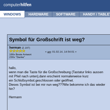
Forum
Tipps
News
Frage stellen
WINDOWS
HARDWARE
SOFTWARE
HANDY / TABLE
Symbol für Großschrift ist weg?
herman
(2.197)
«
am
: 01.02.14, 14:54:01 »
166x Beste Antwort
230x "Danke"
hallo,
wenn man die Taste für die Großschreibung (Tastatur links aussen
mit Pfeil nach unten),dann erscheint normalerweise kurz
ein Schloßsymbol,geschlossen oder geöffnet.
Dieses Symbol ist bei mir nun weg???Wie bekomme ich das wieder
hin?
Hermann