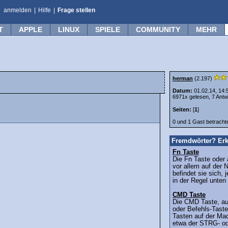
anmelden
|
Hilfe
|
Frage stellen
T
APPLE
LINUX
SPIELE
COMMUNITY
MEHR
herman
(2.197)
Datum:
01.02.14, 14:
6971x gelesen, 7 Antw
Seiten:
[
1
]
0 und 1 Gast betrach
Fremdwörter? Erk
Fn Taste
Die Fn Taste oder 
vor allem auf der 
befindet sie sich, 
in der Regel unten 
CMD Taste
Die CMD Taste, a
oder Befehls-Taste 
Tasten auf der Mac
etwa der STRG- od