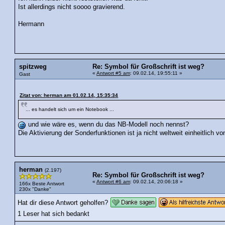
Ist allerdings nicht soooo gravierend.
Hermann
spitzweg
Re: Symbol für Großschrift ist weg?
«
Antwort #5 am
: 09.02.14, 19:55:11 »
Gast
Zitat von: herman am 01.02.14, 15:35:34
... es handelt sich um ein Notebook ...
und wie wäre es, wenn du das NB-Modell noch nennst?
Die Aktivierung der Sonderfunktionen ist ja nicht weltweit einheitlich v
herman
(2.197)
Re: Symbol für Großschrift ist weg?
«
Antwort #6 am
: 09.02.14, 20:06:18 »
166x Beste Antwort
230x "Danke"
Hat dir diese Antwort geholfen?
1 Leser hat sich bedankt