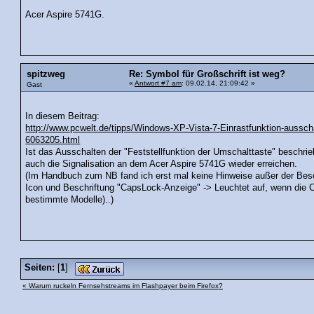
Acer Aspire 5741G.
spitzweg
Re: Symbol für Großschrift ist weg?
«
Antwort #7 am
: 09.02.14, 21:09:42 »
Gast
In diesem Beitrag:
http://www.pcwelt.de/tipps/Windows-XP-Vista-7-Einrastfunktion-aussch
6063205.html
Ist das Ausschalten der "Feststellfunktion der Umschalttaste" beschrie
auch die Signalisation an dem Acer Aspire 5741G wieder erreichen.
(Im Handbuch zum NB fand ich erst mal keine Hinweise außer der Besc
Icon und Beschriftung "CapsLock-Anzeige" -> Leuchtet auf, wenn die Ca
bestimmte Modelle)..)
Seiten:
[
1
]
« Warum ruckeln Fernsehstreams im Flashpayer beim Firefox?