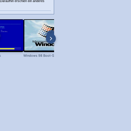
Daraufhin erschien ein anderes
k
Windows 98 Boot-Screen
Dateien unter Windows kopieren 
XP bis Win 11!)