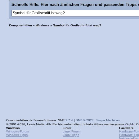
Schnelle Hilfe: Hier nach ähnlichen Fragen und passenden Tipps 
Computerhilfen
»
Windows
»
Symbol für Großschrift ist weg?
Computerhilfen.de Forum-Software: SMF
2.7.4
|
SMF © 2024
,
Simple Machines
© 2001-2026, Lewis Media. Alle Rechte vorbehalten | Inhalte ©
kurs mediasystems GmbH
. O
Windows
Linux
Hardware
Windows-Forum
Linux-Forum
Hardware-Fo
Windows-Tipps
Linux-Tipps
Hardware-Tip
Netzwerk-For