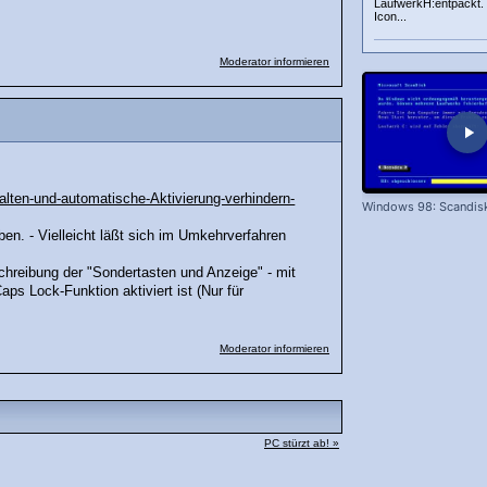
LaufwerkH:entpackt. 
Icon...
Moderator informieren
alten-und-automatische-Aktivierung-verhindern-
Windows 98: Scandis
ben. - Vielleicht läßt sich im Umkehrverfahren
hreibung der "Sondertasten und Anzeige" - mit
ps Lock-Funktion aktiviert ist (Nur für
Moderator informieren
PC stürzt ab! »