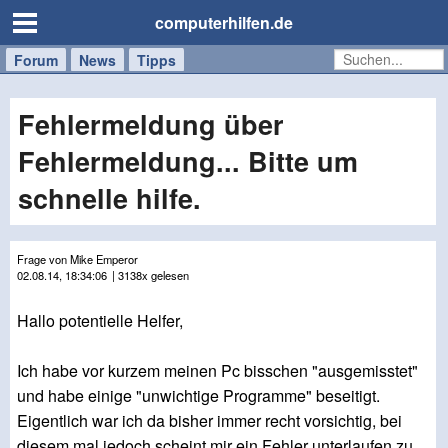
computerhilfen.de
Forum
Handy
Windows
Mac
News
Tipps
/
Tablet
Fehlermeldung über
Fehlermeldung... Bitte um
schnelle hilfe.
Frage von Mike Emperor
02.08.14, 18:34:06
| 3138x gelesen
Hallo potentielle Helfer,
Ich habe vor kurzem meinen Pc bisschen "ausgemisstet"
und habe einige "unwichtige Programme" beseitigt.
Eigentlich war ich da bisher immer recht vorsichtig, bei
diesem mal jedoch scheint mir ein Fehler unterlaufen zu