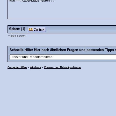
Mal mit Kabel-Maus testen ! ?
Seiten:
[
1
]
« Blue Screen
Schnelle Hilfe: Hier nach ähnlichen Fragen und passenden Tipps 
Computerhilfen
»
Windows
»
Freezer und Rebootprobleme