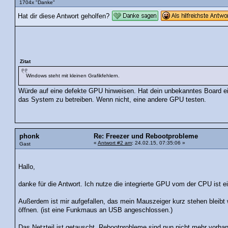
1704x "Danke"
Hat dir diese Antwort geholfen?
Zitat
Windows steht mit kleinen Grafikfehlern.
Würde auf eine defekte GPU hinweisen. Hat dein unbekanntes Board ei
das System zu betreiben. Wenn nicht, eine andere GPU testen.
phonk
Re: Freezer und Rebootprobleme
«
Antwort #2 am
: 24.02.15, 07:35:06 »
Gast
Hallo,
danke für die Antwort. Ich nutze die integrierte GPU vom der CPU ist 
Außerdem ist mir aufgefallen, das mein Mauszeiger kurz stehen bleibt
öffnen. (ist eine Funkmaus an USB angeschlossen.)
Das Netzteil ist getauscht. Rebootprobleme sind nun nicht mehr vorhan