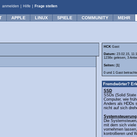
anmelden
|
Hilfe
|
Frage stellen
T
APPLE
LINUX
SPIELE
COMMUNITY
MEHR
HCK
Gast
Datum:
23.02.15, 11:
1238x gelesen, 3 Antw
Seiten:
[
1
]
0 und 1 Gast betrach
Fremdwörter? Erk
SSD
SSDs (Solid State 
Computer, wie früh
Anders als HDDs 
nicht auf sich dre
Systemsteuerung
Die Systemsteueru
mit dem sich viele
vornehmen lassen
kontrollieren und 