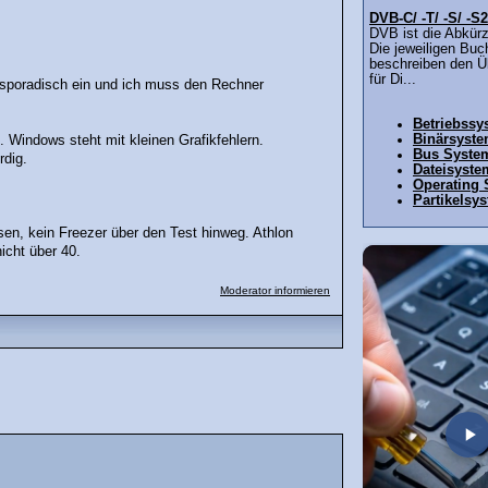
DVB-C/ -T/ -S/ -S2
DVB ist die Abkürz
Die jeweiligen Buc
beschreiben den Ü
für Di...
s sporadisch ein und ich muss den Rechner
Betriebssy
Binärsyst
. Windows steht mit kleinen Grafikfehlern.
Bus Syste
rdig.
Dateisyste
Operating
Partikelsy
n, kein Freezer über den Test hinweg. Athlon
icht über 40.
Moderator informieren