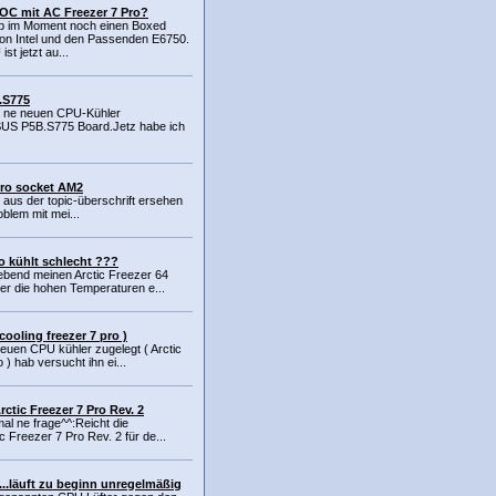
 OC mit AC Freezer 7 Pro?
ab im Moment noch einen Boxed
von Intel und den Passenden E6750.
st jetzt au...
o.S775
r ne neuen CPU-Kühler
ASUS P5B.S775 Board.Jetz habe ich
pro socket AM2
n aus der topic-überschrift ersehen
oblem mit mei...
ro kühlt schlecht ???
oebend meinen Arctic Freezer 64
er die hohen Temperaturen e...
cooling freezer 7 pro )
neuen CPU kühler zugelegt ( Arctic
 ) hab versucht ihn ei...
ctic Freezer 7 Pro Rev. 2
mal ne frage^^:Reicht die
c Freezer 7 Pro Rev. 2 für de...
o...läuft zu beginn unregelmäßig