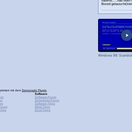
nabend......hab oben
Boxed getauscht(Intel
Windows 98: Scandis
ptimiert mit dem
Serponado Plugin
.
Software
rum
Software-Forum
ps
Sicherheits-Forum
um
Software-Tipps
Forum
Word-Tipps
ipps
Excel-Tipps