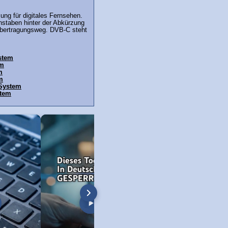
ung für digitales Fernsehen.
hstaben hinter der Abkürzung
bertragungsweg. DVB-C steht
stem
em
m
m
 System
stem