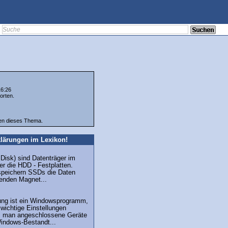
16:26
orten.
ten dieses Thema.
lärungen im Lexikon!
Disk) sind Datenträger im
er die HDD - Festplatten.
speichern SSDs die Daten
henden Magnet...
ng ist ein Windowsprogramm,
 wichtige Einstellungen
, man angeschlossene Geräte
Windows-Bestandt...