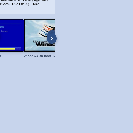
 genannten CPU Lüfter gegen den
 Core 2 Duo E8400)....Dies...
k
Windows 98 Boot-Screen
Dateien unter Windows kopieren 
XP bis Win 11!)