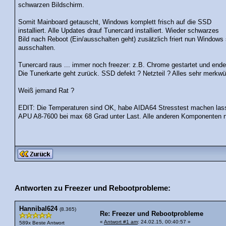
schwarzen Bildschirm.
Somit Mainboard getauscht, Windows komplett frisch auf die SSD
installiert. Alle Updates drauf Tunercard installiert. Wieder schwarzes
Bild nach Reboot (Ein/ausschalten geht) zusätzlich friert nun Window
ausschalten.
Tunercard raus ... immer noch freezer: z.B. Chrome gestartet und ende
Die Tunerkarte geht zurück. SSD defekt ? Netzteil ? Alles sehr merkwü
Weiß jemand Rat ?
EDIT: Die Temperaturen sind OK, habe AIDA64 Stresstest machen lasse
APU A8-7600 bei max 68 Grad unter Last. Alle anderen Komponenten n
Antworten zu Freezer und Rebootprobleme:
Hannibal624
(8.365)
Re: Freezer und Rebootprobleme
«
Antwort #1 am
: 24.02.15, 00:40:57 »
589x Beste Antwort