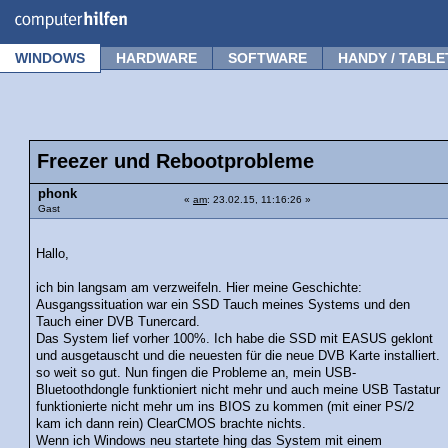
Forum
Tipps
News
Frage stellen
WINDOWS
HARDWARE
SOFTWARE
HANDY / TABLE
Freezer und Rebootprobleme
phonk
«
am
: 23.02.15, 11:16:26 »
Gast
Hallo,
ich bin langsam am verzweifeln. Hier meine Geschichte:
Ausgangssituation war ein SSD Tauch meines Systems und den
Tauch einer DVB Tunercard.
Das System lief vorher 100%. Ich habe die SSD mit EASUS geklont
und ausgetauscht und die neuesten für die neue DVB Karte installiert.
so weit so gut. Nun fingen die Probleme an, mein USB-
Bluetoothdongle funktioniert nicht mehr und auch meine USB Tastatur
funktionierte nicht mehr um ins BIOS zu kommen (mit einer PS/2
kam ich dann rein) ClearCMOS brachte nichts.
Wenn ich Windows neu startete hing das System mit einem