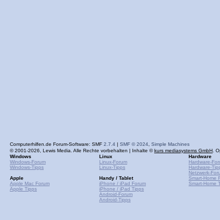
Computerhilfen.de Forum-Software: SMF
2.7.4
|
SMF © 2024
,
Simple Machines
© 2001-2026, Lewis Media. Alle Rechte vorbehalten | Inhalte ©
kurs mediasystems GmbH
. O
Windows
Linux
Hardware
Windows-Forum
Linux-Forum
Hardware-Fo
Windows-Tipps
Linux-Tipps
Hardware-Tip
Netzwerk-For
Apple
Handy / Tablet
Smart-Home 
Apple Mac Forum
iPhone / iPad Forum
Smart-Home T
Apple Tipps
iPhone / iPad Tipps
Android-Forum
Android-Tipps