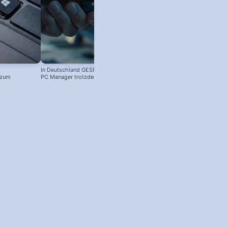
In Deutschland GESPERRT: Microsoft
 zum
PC Manager trotzdem installieren
! #windowstipps