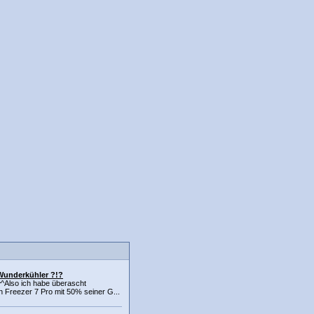
 Wunderkühler ?!?
^Also ich habe überascht
in Freezer 7 Pro mit 50% seiner G...