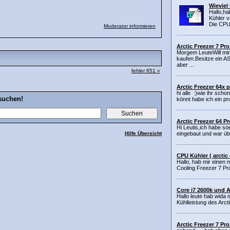
Wieviel
Hallo,h
Kühler 
Die CPU i
Moderator informieren
Arctic Freezer 7 Pr
Morgem LeuteWill mi
kaufen.Besitze ein 
aber ...
fehler 651 »
Arctic Freezer 64x 
hi alle :)wie ihr scho
suchen!
könnt habe ich ein pr
Arctic Freezer 64 P
Hi Leutis,ich habe s
Hilfe Übersicht
eingebaut und war üb
CPU Kühler ( arctic 
Hallo, hab mir einen 
Cooling Freezer 7 Pro
Core i7 2600k und Ar
Hallo leute hab wida 
Kühlleistung des Arcti
Arctic Freezer 7 Pr