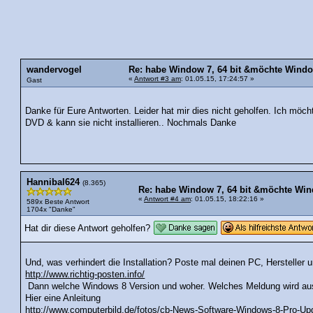
wandervogel
Re: habe Window 7, 64 bit &möchte Window 
«
Antwort #3 am
: 01.05.15, 17:24:57 »
Gast
Danke für Eure Antworten. Leider hat mir dies nicht geholfen. Ich möc
DVD & kann sie nicht installieren.. Nochmals Danke
Hannibal624
(8.365)
Re: habe Window 7, 64 bit &möchte Windo
«
Antwort #4 am
: 01.05.15, 18:22:16 »
589x Beste Antwort
1704x "Danke"
Hat dir diese Antwort geholfen?
Und, was verhindert die Installation? Poste mal deinen PC, Hersteller 
http://www.richtig-posten.info/
Dann welche Windows 8 Version und woher. Welches Meldung wird ausg
Hier eine Anleitung
http://www.computerbild.de/fotos/cb-News-Software-Windows-8-Pro-Upgr