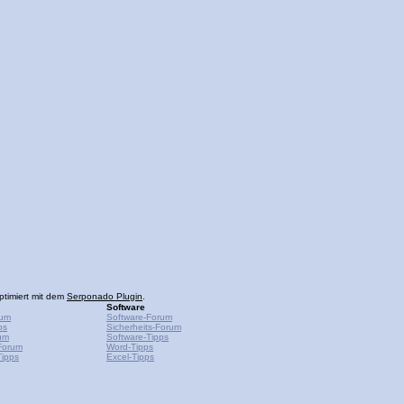
ptimiert mit dem
Serponado Plugin
.
Software
rum
Software-Forum
ps
Sicherheits-Forum
um
Software-Tipps
Forum
Word-Tipps
ipps
Excel-Tipps