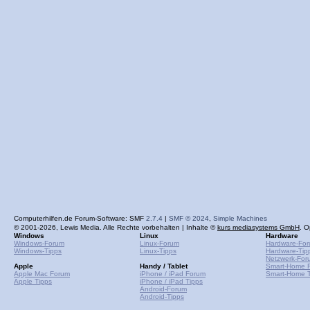
Computerhilfen.de Forum-Software: SMF
2.7.4
|
SMF © 2024
,
Simple Machines
© 2001-2026, Lewis Media. Alle Rechte vorbehalten | Inhalte ©
kurs mediasystems GmbH
. O
Windows
Linux
Hardware
Windows-Forum
Linux-Forum
Hardware-Fo
Windows-Tipps
Linux-Tipps
Hardware-Tip
Netzwerk-For
Apple
Handy / Tablet
Smart-Home 
Apple Mac Forum
iPhone / iPad Forum
Smart-Home T
Apple Tipps
iPhone / iPad Tipps
Android-Forum
Android-Tipps