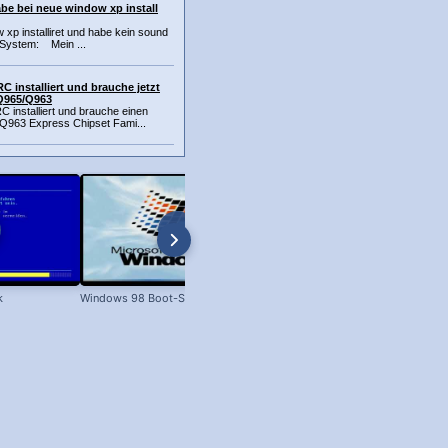
be bei neue window xp install
xp installiret und habe kein sound
System: Mein ...
 installiert und brauche jetzt
lQ965/Q963
 installiert und brauche einen
5/Q963 Express Chipset Fami...
k
Windows 98 Boot-Screen
Dateien unter Windows kopieren 
XP bis Win 11!)