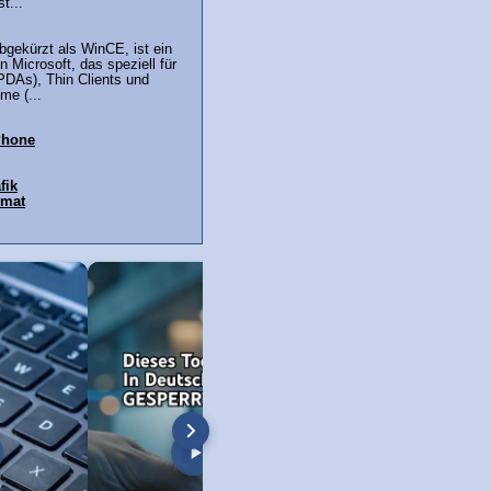
t...
gekürzt als WinCE, ist ein
 Microsoft, das speziell für
PDAs), Thin Clients und
me (...
Phone
fik
rmat