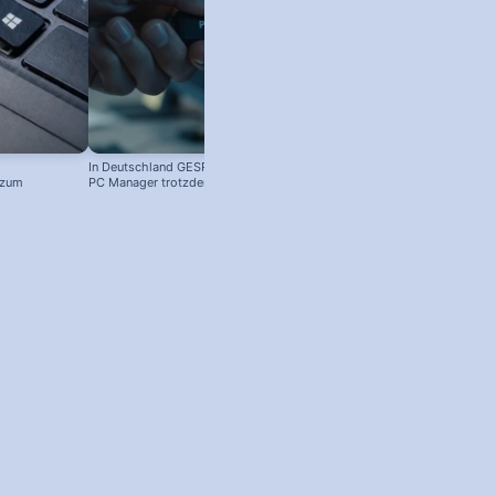
In Deutschland GESPERRT: Microsoft
Kostenloser Windows Anti-Viren-
 zum
PC Manager trotzdem installieren
Schutz: So aktivierst du ihn!
! #windowstipps