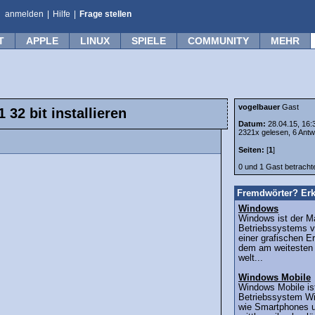
anmelden
|
Hilfe
|
Frage stellen
T
APPLE
LINUX
SPIELE
COMMUNITY
MEHR
vogelbauer
Gast
32 bit installieren
Datum:
28.04.15, 16:
2321x gelesen, 6 Antw
Seiten:
[
1
]
0 und 1 Gast betrach
Fremdwörter? Erk
Windows
Windows ist der 
Betriebssystems v
einer grafischen 
dem am weitesten 
welt...
Windows Mobile
Windows Mobile ist
Betriebssystem Wi
wie Smartphones u