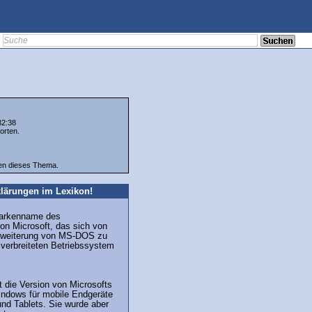
32:38
orten.
ten dieses Thema.
lärungen im Lexikon!
Markenname des
on Microsoft, das sich von
Erweiterung von MS-DOS zu
verbreiteten Betriebssystem
 die Version von Microsofts
ndows für mobile Endgeräte
nd Tablets. Sie wurde aber