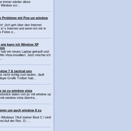
 immer wieder diese
 Window scr...
e Probleme mit Pop-up window
d
n! :)Ich geh über den Internet
 in`s Internet und wenn ich mir in
 Fotos o...
 wie kann ich Window XP
eren
h hab ein neues Laptop gekauft und
in Vista installiert. Jetzt möchte ich
..
ndow 7 & tactical ops
nicht richtig zum laufen , läuft
lupe Grafik Treiber hab...
w xp zu window vista
sbstick daten von pc mit window xp
it window vista übertra...
nieren um auch window 8 zu
 Windows 7Auf meiner Boot C:/ sind
i.Auf der Rec. D: ...