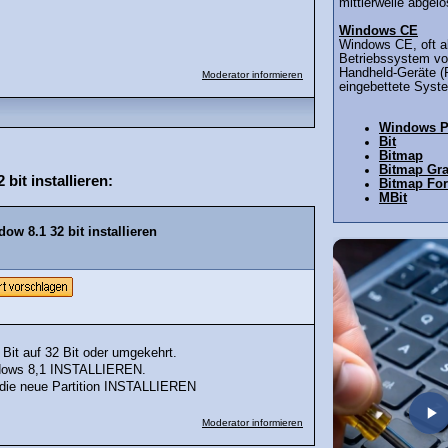
mittlerweile abgelös
Windows CE
Windows CE, oft ab
Betriebssystem von
Handheld-Geräte (
Moderator informieren
eingebettete Syste
Windows 
Bit
Bitmap
Bitmap Gra
it installieren:
Bitmap Fo
MBit
w 8.1 32 bit installieren
4 Bit auf 32 Bit oder umgekehrt.
indows 8,1 INSTALLIEREN.
f die neue Partition INSTALLIEREN
Moderator informieren