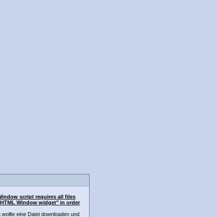
indow script requires all files
DHTML Window widget" in order
h wollte eine Datei downloaden und