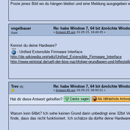
Poste jenes Bild wo du hängen bleibst und eine Meldung ausgegeben w
vogelbauer
Re: habe Window 7, 64 bit &möchte Window 
«
Antwort #5 am
: 01.05.15, 19:46:35 »
Gast
Kennst du deine Hardware?
- Unified Extensible Firmware Interface
http://de.wikipedia.org/wiki/Unified_Extensible_Firmware_Interface
http://www.wintotal.de/uefi-der-bios-nachfolger-grundlagen-und-hilfestell
Trev
Re: habe Window 7, 64 bit &möchte Window 
(6)
«
Antwort #6 am
: 02.05.15, 08:50:21 »
Hat dir diese Antwort geholfen?
Warum kein 64bit? Ich sehe keinen Grund darin unbedingt eine 32bit Ve
finde, dass das nicht funktioniert. Ich schätze da dürfte deine Hardware 