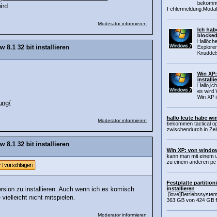
bekomme
ird.
Fehlermeldung:Modal
Moderator informieren
Ich hab
blocke
Hallöche
8.1 32 bit installieren
Explorer
Knuddels
Win XP:
installi
Hallo,ic
es wird W
Win XP i.
ung/
hallo leute habe wi
Moderator informieren
bekommen tactical ops 
zwischendurch in Zeit
8.1 32 bit installieren
Win XP: von windo
kann man mit einem u
zu einem anderen pc m
Festplatte partitio
installieren
rsion zu installieren. Auch wenn ich es komisch
[love]Betriebssystem
vielleicht nicht mitspielen.
363 GB von 424 GB fre
Moderator informieren