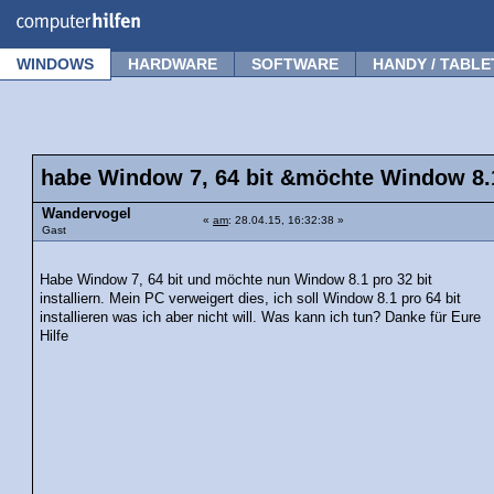
Forum
Tipps
News
Frage stellen
WINDOWS
HARDWARE
SOFTWARE
HANDY / TABLE
habe Window 7, 64 bit &möchte Window 8.1 
Wandervogel
«
am
: 28.04.15, 16:32:38 »
Gast
Habe Window 7, 64 bit und möchte nun Window 8.1 pro 32 bit
installiern. Mein PC verweigert dies, ich soll Window 8.1 pro 64 bit
installieren was ich aber nicht will. Was kann ich tun? Danke für Eure
Hilfe