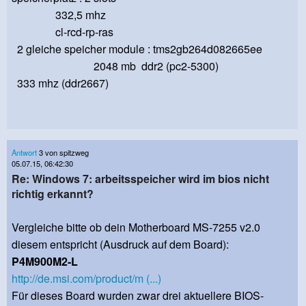
332,5 mhz
cl-rcd-rp-ras
2 gleiche speicher module : tms2gb264d082665ee
2048 mb ddr2 (pc2-5300)
333 mhz (ddr2667)
Antwort
3 von spitzweg
05.07.15, 06:42:30
Re: Windows 7: arbeitsspeicher wird im bios nicht
richtig erkannt?
Vergleiche bitte ob dein Motherboard MS-7255 v2.0
diesem entspricht (Ausdruck auf dem Board):
P4M900M2-L
http://de.msi.com/product/m (...)
Für dieses Board wurden zwar drei aktuellere BIOS-