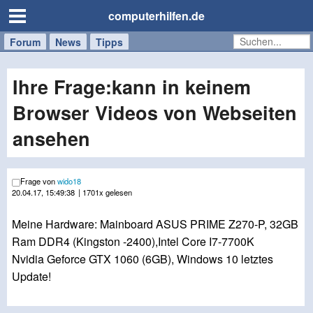
computerhilfen.de
Forum
Handy
Windows
Mac
News
Tipps
/
Tablet
Ihre Frage:kann in keinem
Browser Videos von Webseiten
ansehen
Frage von
wido18
20.04.17, 15:49:38
| 1701x gelesen
Meine Hardware: Mainboard ASUS PRIME Z270-P, 32GB
Ram DDR4 (Kingston -2400),Intel Core I7-7700K
Nvidia Geforce GTX 1060 (6GB), Windows 10 letztes
Update!